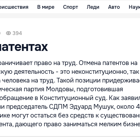
оисшествия
В мире
Спорт
Леди
Авто
Нау
9
394
патентах
аничивает право на труд. Отмена патентов на
ую деятельность - это неконституционно, так
 человека на труд. Такой позиции придержива
ческая партия Молдовы, подготовившая
обращение в Конституционный суд. Как заяви
и председатель СДПМ Эдуард Мушук, около 4
ике могут остаться без средств к существован
нта, дающего право заниматься мелким бизне