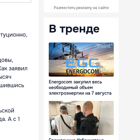
Разместить рекламу на сайте
В тренде
итуционно,
довы,
ак заявил
ысяч
Energocom закупил весь
лишившись
необходимый объем
электроэнергии на 7 августа
ьской
. А с 1