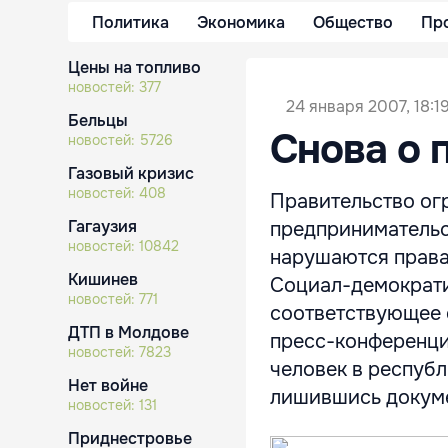
Политика
Экономика
Общество
Пр
Цены на топливо
новостей:
377
24 января 2007, 18:1
Бельцы
Снова о 
новостей:
5726
Газовый кризис
новостей:
408
Правительство огр
Гагаузия
предпринимательск
новостей:
10842
нарушаются права
Кишинев
Социал-демократи
новостей:
771
соответствующее 
ДТП в Молдове
пресс-конференци
новостей:
7823
человек в республ
Нет войне
лишившись докуме
новостей:
131
Приднестровье