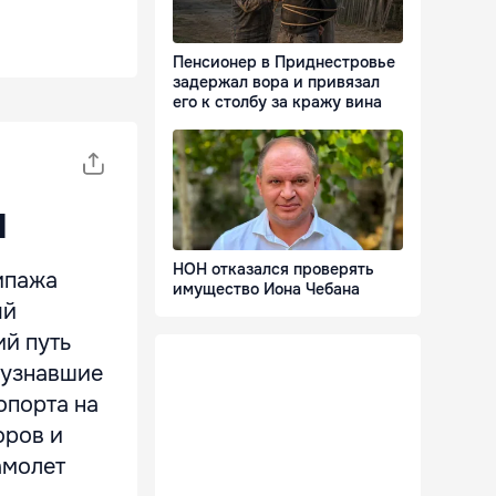
Пенсионер в Приднестровье
задержал вора и привязал
его к столбу за кражу вина
и
НОН отказался проверять
ипажа
имущество Иона Чебана
ый
ий путь
 узнавшие
опорта на
оров и
амолет