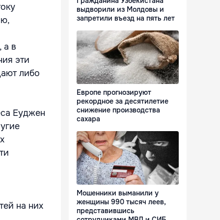
Гражданина Узбекистана
току
выдворили из Молдовы и
запретили въезд на пять лет
ию,
 а в
ния эти
дают либо
Европе прогнозируют
рекордное за десятилетие
снижение производства
еса Еуджен
сахара
ругие
х
ти
Мошенники выманили у
женщины 990 тысяч леев,
тей на них
представившись
сотрудниками МВД и СИБ