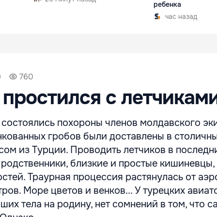
ребенка
час назад
9
760
простился с летчикам
 состоялись похороны членов молдавского эк
инкованных гробов были доставлены в столичн
ом из Турции. Проводить летчиков в последн
 родственники, близкие и простые кишиневцы,
остей. Траурная процессия растянулась от аэр
ров. Море цветов и венков... У турецких авиат
ших тела на родину, нет сомнений в том, что с