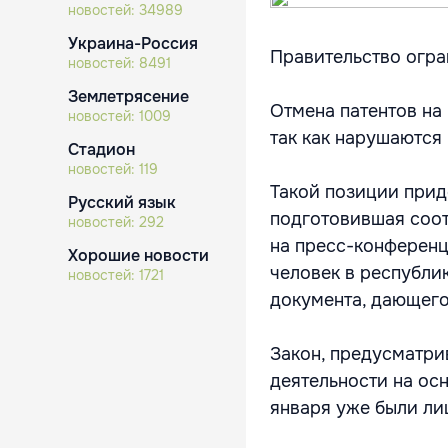
новостей:
34989
Украина-Россия
Правительство огра
новостей:
8491
Землетрясение
Отмена патентов на
новостей:
1009
так как нарушаются 
Стадион
новостей:
119
Такой позиции при
Русский язык
подготовившая соот
новостей:
292
на пресс-конферен
Хорошие новости
человек в республи
новостей:
1721
документа, дающего
Закон, предусматр
деятельности на осн
января уже были ли