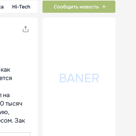
ка
Hi-Tech
Сообщить новость
 как
ется
л на
0 тысяч
ию,
сом. Зак