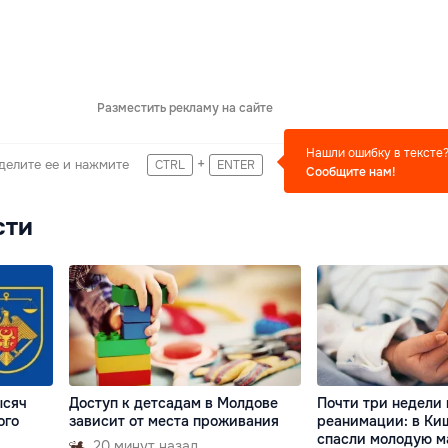
Разместить рекламу на сайте
Нашли ошибку в тексте
+
делите ее и нажмите
CTRL
ENTER
Сообщите нам!
сти
ысяч
Доступ к детсадам в Молдове
Почти три недели 
ого
зависит от места проживания
реанимации: в Ки
спасли молодую м
20 минут назад