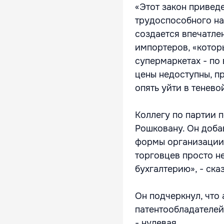
«Этот закон привед
трудоспособного нас
создается впечатле
импортеров, «которы
супермаркетах - по 
цены недоступны, п
опять уйти в теневой
Коллегу по партии 
Рошковану. Он доба
формы организации 
торговцев просто н
бухгалтерию», - ска
Он подчеркнул, что
патентообладателей
- нулевая.