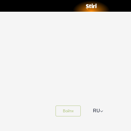
⌵
RU
Войти