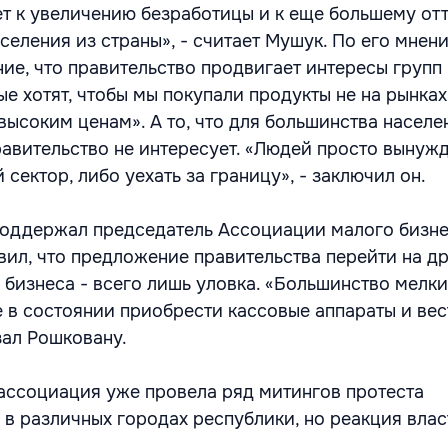
ет к увеличению безработицы и к еще большему от
еления из страны», - считает Мушук. По его мнен
ние, что правительство продвигает интересы групп
е хотят, чтобы мы покупали продукты не на рынках,
высоким ценам». А то, что для большинства населе
равительство не интересует. «Людей просто вынуж
 сектор, либо уехать за границу», - заключил он.
поддержал председатель Ассоциации малого бизн
вил, что предложение правительства перейти на д
бизнеса - всего лишь уловка. «Большинство мелки
е в состоянии приобрести кассовые аппараты и вес
зал Рошковану.
 ассоциация уже провела ряд митингов протеста
 в различных городах республики, но реакция влас