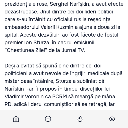
prezidențiale ruse, Serghei Narîșkin, a avut efecte
dezastruoase. Unul dintre cei doi lideri politici
care s-au întâlnit cu oficialul rus la reședința
ambasadorului Valerii Kuzmin a ajuns a doua zi la
spital. Aceste dezvăluiri au fost făcute de fostul
premier Ion Sturza, în cadrul emisiunii
”Chestiunea Zilei” de la Jurnal TV.
Deși a evitat să spună cine dintre cei doi
politicieni a avut nevoie de îngrijiri medicale după
misterioasa întâlnire, Sturza a subliniat că
Narîșkin i-ar fi propus în timpul discuțiilor lui
Vladimir Voronin ca PCRM să meargă pe mâna
PD, adică liderul comuniștilor să se retragă, iar
Marian Lupu să fie ales președinte.
Fostul premier nu face mare diferență între vizita