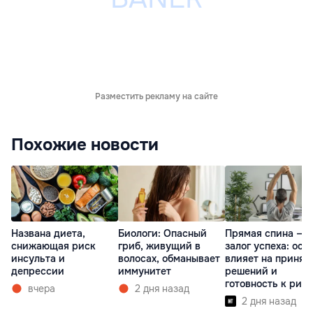
Разместить рекламу на сайте
Похожие новости
Названа диета,
Биологи: Опасный
Прямая спина —
снижающая риск
гриб, живущий в
залог успеха: оса
инсульта и
волосах, обманывает
влияет на принят
депрессии
иммунитет
решений и
готовность к рис
вчера
2 дня назад
2 дня назад