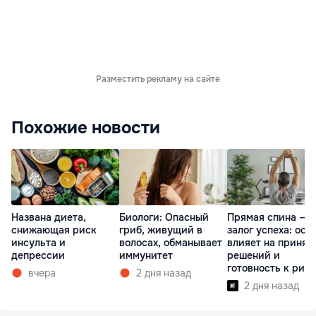
Разместить рекламу на сайте
Похожие новости
Названа диета,
Биологи: Опасный
Прямая спина —
снижающая риск
гриб, живущий в
залог успеха: оса
инсульта и
волосах, обманывает
влияет на принят
депрессии
иммунитет
решений и
готовность к рис
вчера
2 дня назад
2 дня назад