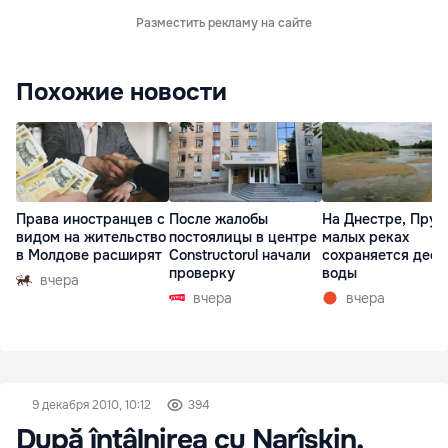
Разместить рекламу на сайте
Похожие новости
Права иностранцев с
После жалобы
На Днестре, Прут
видом на жительство
постоялицы в центре
малых реках
в Молдове расширят
Constructorul начали
сохраняется деф
проверку
воды
вчера
вчера
вчера
9 декабря 2010, 10:12
394
După întâlnirea cu Narîșkin,