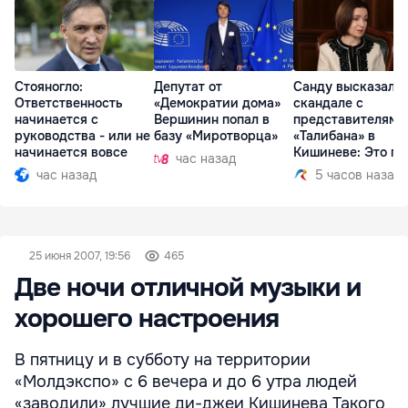
Стояногло:
Депутат от
Санду высказалас
Ответственность
«Демократии дома»
скандале с
начинается с
Вершинин попал в
представителями
руководства - или не
базу «Миротворца»
«Талибана» в
начинается вовсе
Кишиневе: Это по
час назад
час назад
5 часов назад
25 июня 2007, 19:56
465
Две ночи отличной музыки и
хорошего настроения
В пятницу и в субботу на территории
«Молдэкспо» с 6 вечера и до 6 утра людей
«заводили» лучшие ди-джеи Кишинева Такого