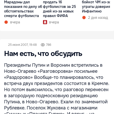
Марадоны дал
продать 16
бойкот ЧМ из-за
показания по делу об
футболистов за 25
утраты доверия к
обстоятельствах
дней из-за новых
Инфантино
смерти футболиста
правил ФИФА
2 дня назад
вчера
вчера
25 июня 2007, 19:48
786
Нам есть, что обсудить
Президенты Путин и Воронин встретились в
Ново-Огарево «Разговоровка» посильнее
«Раздорово» Вообще-то планировалось, что
встреча двух президентов состоится в Кремле.
Но потом выяснилось, что разговор перенесен
в загородную подмосковную резиденцию
Путина, в Ново-Огарево. Ехали по знаменитой
Рублевке. Поселок Жуковка с магазинами