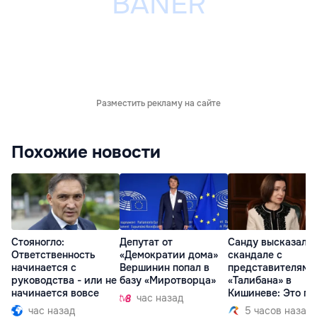
Разместить рекламу на сайте
Похожие новости
Стояногло:
Депутат от
Санду высказалас
Ответственность
«Демократии дома»
скандале с
начинается с
Вершинин попал в
представителями
руководства - или не
базу «Миротворца»
«Талибана» в
начинается вовсе
Кишиневе: Это по
час назад
час назад
5 часов назад