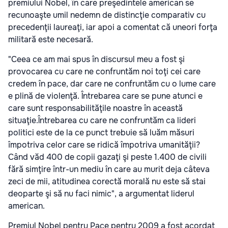
premiului Nobel, în care preşedintele american se
recunoaşte umil nedemn de distincţie comparativ cu
precedenţii laureaţi, iar apoi a comentat că uneori forţa
militară este necesară.
"Ceea ce am mai spus în discursul meu a fost şi
provocarea cu care ne confruntăm noi toţi cei care
credem în pace, dar care ne confruntăm cu o lume care
e plină de violenţă. Întrebarea care se pune atunci e
care sunt responsabilităţile noastre în această
situaţie.Întrebarea cu care ne confruntăm ca lideri
politici este de la ce punct trebuie să luăm măsuri
împotriva celor care se ridică împotriva umanităţii?
Când văd 400 de copii gazaţi şi peste 1.400 de civili
fără simţire într-un mediu în care au murit deja câteva
zeci de mii, atitudinea corectă morală nu este să stai
deoparte şi să nu faci nimic", a argumentat liderul
american.
Premiul Nobel pentru Pace pentru 2009 a fost acordat