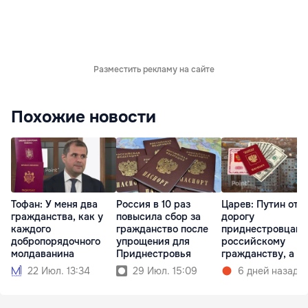
Разместить рекламу на сайте
Похожие новости
Тофан: У меня два
Россия в 10 раз
Царев: Путин отк
гражданства, как у
повысила сбор за
дорогу
каждого
гражданство после
приднестровцам 
добропорядочного
упрощения для
российскому
молдаванина
Приднестровья
гражданству, а 
РФ закрыл
22 Июл. 13:34
29 Июл. 15:09
6 дней назад