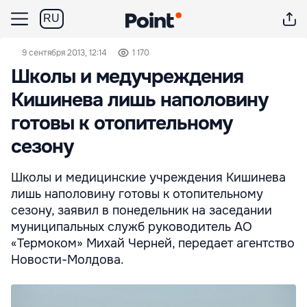
RU
9 сентября 2013, 12:14
1 170
Школы и медучреждения
Кишинева лишь наполовину
готовы к отопительному
сезону
Школы и медицинские учреждения Кишинева
лишь наполовину готовы к отопительному
сезону, заявил в понедельник на заседании
муниципальных служб руководитель АО
«Термоком» Михай Черней, передает агентство
Новости-Молдова.