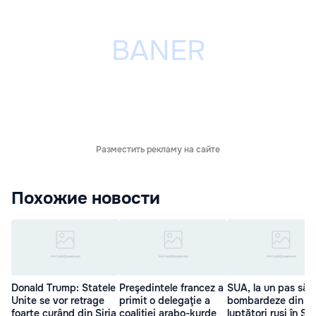
Разместить рекламу на сайте
Похожие новости
Donald Trump: Statele
Preşedintele francez a
SUA, la un pas să
Unite se vor retrage
primit o delegaţie a
bombardeze din n
foarte curând din Siria
coaliţiei arabo-kurde
luptători ruşi în Sir