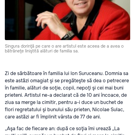
Singura dorinţă pe care o are artistul este aceea de a avea o
bătrâneţe liniştită alături de familia sa.
Zi de sărbătoare în familia lui Ion Suruceanu. Domnia sa
este astăzi omagiat şi se pregăteşte să dea o petrecere
în familie, alături de soţie, copii, nepoţi şi cei mai buni
prieteni. Artistul ne-a declarat că de 10 ani încoace, de
ziua sa merge la cimitir, pentru a-i duce un buchet de
flori regretatului şi bunului său prieten, Nicolae Sulac,
care astăzi ar fi împlinit vârsta de 77 de ani.
„Aşa fac de fiecare an: după ce soţia îmi urează „La