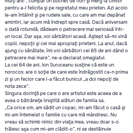
mulţi ani!”, cumpăr un buchet de flori şi merg la cimitir
pentru a-l felicita şi pe regretatul meu prieten. Azi acolo
le-am întâlnit şi pe rudele sale, cu care am mai depănat
amintiri, iar acum mă îndrept spre casă. Dacă aniversam
o dată rotundă, dădeam o petrecere mai serioasă într-
un local. Dar aşa, voi sărbători acasă. Aştept să-mi vină
copiii, nepoţii şi cei mai apropiaţi prieteni. La anul, dacă
ajung cu sănătate, îmi voi sărbători cei 65 de ani dând o
petrecere mai mare”, ne-a declarat omagiatul.
La cei 64 de ani, Ion Suruceanu susţine că este un
norocos: are o soţie de care este îndrăgostit ca-n prima
zi şi un fecior care l-a făcut bunicul „a doi nepoţi de
nota zece”.
Singura dorinţă pe care o are artistul este aceea de a
avea o bătrâneţe liniştită alături de familia sa.
„Ca orice om, am sădit un copac, mi-am făcut o casă şi
mi-am întemeiat o familie cu care mă mândresc. Nu
vreau să schimb nimic din viaţa mea, vreau doar s-o
trăiesc aşa cum mi-am clădit-o”, ni se destăinuie