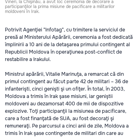
Vineri, la Chişinău, a avut loc ceremonia de decorare a
participanţilor la prima misiune de pacificare a militarilor
moldoveni în Irak.
Potrivit Agenţiei "Infotag", cu trimitere la serviciul de
presă al Ministerului Apărării, ceremonia a fost dedicată
împlinirii a 10 ani de la detaşarea primului contingent al
Republicii Moldova în operaţiunea post-conflict de
restabilire a Irakului.
Ministrul apărării, Vitalie Marinuţa, a remarcat că din
primul contingent au făcut parte 42 de militari – 36 de
infanterişti, cinci genişti şi un ofiţer. În total, în 2003,
Moldova a trimis în Irak şase misiuni, iar geniştii
moldoveni au dezamorsat 400 de mii de dispozitive
explozive. Toţi participanţii la misiunea de pacificare,
care a fost finanţată de SUA, au fost decoraţi şi
remuneraţi. Pe parcursul a cinci anii de zile, Moldova a
trimis în Irak şase contingente de militari din care au