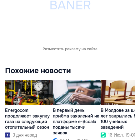
Разместить рекламу на сайте
Похожие новости
Energocom
В первый день
В Молдове за шес
продолжает закупку
приёма заявлений на
лет закрылись бо
газа на следующий
платформе e-Școală
100 учебных
отопительный сезон
поданы тысячи
заведений
заявок
3 дня назад
16 Июл. 19:00