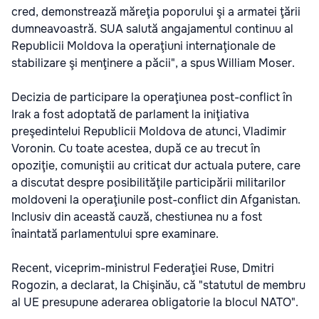
cred, demonstrează măreţia poporului şi a armatei ţării
dumneavoastră. SUA salută angajamentul continuu al
Republicii Moldova la operaţiuni internaţionale de
stabilizare şi menţinere a păcii", a spus William Moser.
Decizia de participare la operaţiunea post-conflict în
Irak a fost adoptată de parlament la iniţiativa
preşedintelui Republicii Moldova de atunci, Vladimir
Voronin. Cu toate acestea, după ce au trecut în
opoziţie, comuniştii au criticat dur actuala putere, care
a discutat despre posibilităţile participării militarilor
moldoveni la operaţiunile post-conflict din Afganistan.
Inclusiv din această cauză, chestiunea nu a fost
înaintată parlamentului spre examinare.
Recent, viceprim-ministrul Federaţiei Ruse, Dmitri
Rogozin, a declarat, la Chişinău, că "statutul de membru
al UE presupune aderarea obligatorie la blocul NATO".