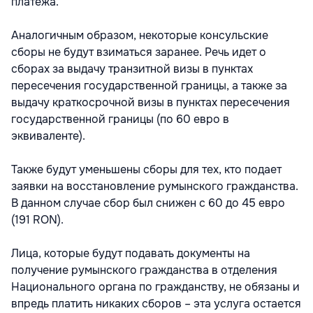
платежа.
Аналогичным образом, некоторые консульские
сборы не будут взиматься заранее. Речь идет о
сборах за выдачу транзитной визы в пунктах
пересечения государственной границы, а также за
выдачу краткосрочной визы в пунктах пересечения
государственной границы (по 60 евро в
эквиваленте).
Также будут уменьшены сборы для тех, кто подает
заявки на восстановление румынского гражданства.
В данном случае сбор был снижен с 60 до 45 евро
(191 RON).
Лица, которые будут подавать документы на
получение румынского гражданства в отделения
Национального органа по гражданству, не обязаны и
впредь платить никаких сборов – эта услуга остается