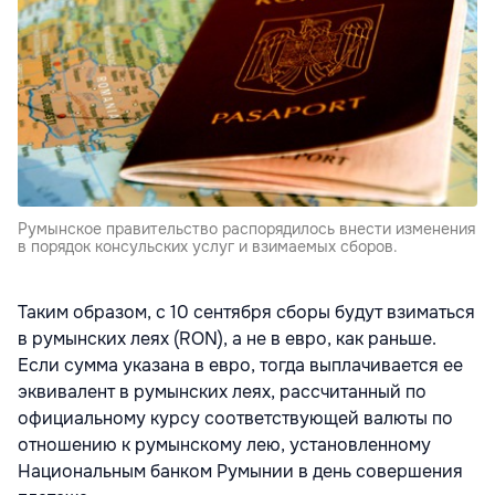
Румынское правительство распорядилось внести изменения
в порядок консульских услуг и взимаемых сборов.
Таким образом, с 10 сентября сборы будут взиматься
в румынских леях (RON), а не в евро, как раньше.
Если сумма указана в евро, тогда выплачивается ее
эквивалент в румынских леях, рассчитанный по
официальному курсу соответствующей валюты по
отношению к румынскому лею, установленному
Национальным банком Румынии в день совершения