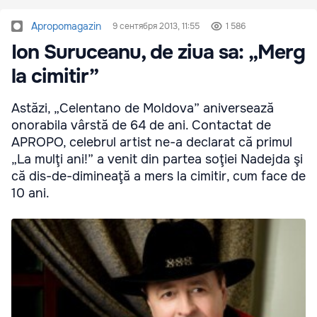
Apropomagazin
9 сентября 2013, 11:55
1 586
Ion Suruceanu, de ziua sa: „Merg
la cimitir”
Astăzi, „Celentano de Moldova” aniversează
onorabila vârstă de 64 de ani. Contactat de
APROPO, celebrul artist ne-a declarat că primul
„La mulţi ani!” a venit din partea soţiei Nadejda şi
că dis-de-dimineaţă a mers la cimitir, cum face de
10 ani.