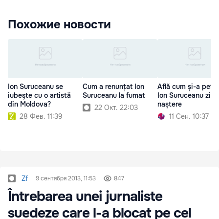
Похожие новости
Ion Suruceanu se
Cum a renunțat Ion
Află cum și-a petr
iubeşte cu o artistă
Suruceanu la fumat
Ion Suruceanu ziua
din Moldova?
naștere
22 Окт. 22:03
28 Фев. 11:39
11 Сен. 10:37
Zf
9 сентября 2013, 11:53
847
Întrebarea unei jurnaliste
suedeze care l-a blocat pe cel