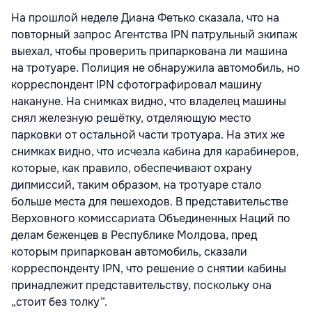
На прошлой неделе Диана Фетько сказала, что на
повторный запрос Агентства IPN патрульный экипаж
выехал, чтобы проверить припаркована ли машина
на тротуаре. Полиция не обнаружила автомобиль, но
корреспондент IPN сфотографировал машину
накануне. На снимках видно, что владелец машины
снял железную решётку, отделяющую место
парковки от остальной части тротуара. На этих же
снимках видно, что исчезла кабина для карабинеров,
которые, как правило, обеспечивают охрану
дипмиссий, таким образом, на тротуаре стало
больше места для пешеходов. В представительстве
Верховного комиссариата Объединенных Наций по
делам беженцев в Республике Молдова, пред
которым припаркован автомобиль, сказали
корреспонденту IPN, что решение о снятии кабины
принадлежит представительству, поскольку она
„стоит без толку”.