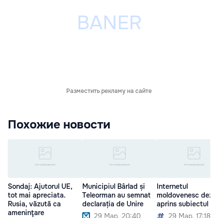
Разместить рекламу на сайте
Похожие новости
Sondaj: Ajutorul UE,
Municipiul Bârlad și
Internetul
tot mai apreciata.
Teleorman au semnat
moldovenesc dezb
Rusia, văzută ca
declarația de Unire
aprins subiectul Un
ameninţare
29 Мар. 20:40
29 Мар. 17:18