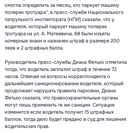
смогла определить за месяц, кто паркует машину
поперек тротуара”, в пресс-службе Национального
патрульного инспектората (НПИ) сказали, что у
водителя, который паркует машину поперек
тротуара на ул. А. Матеевича, 68 были изъяты
номерные знаки и назначен штраф в размере 200
леев и 2 штрафных балла.
Руководитель пресс-службы Диана Фетько отметила
тогда, что водитель заплатил штраф в течение 72
часов. Отвечая на вопросы корреспондента о
дальнейшем санкционировании водителя, который
продолжает нарушать правила парковки, Диана
Фетько сказала, что правоохранительные органы
могут лишь применить те же санкции. Ситуация
изменится если водитель получит 15 штрафных
баллов, тогда дело будет предано в суд для лишения
водительских прав.