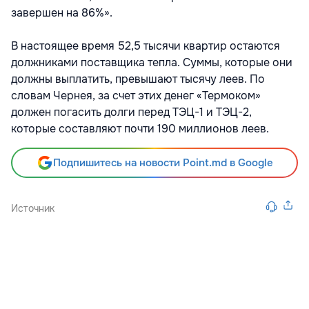
завершен на 86%».
В настоящее время 52,5 тысячи квартир остаются
должниками поставщика тепла. Суммы, которые они
должны выплатить, превышают тысячу леев. По
словам Чернея, за счет этих денег «Термоком»
должен погасить долги перед ТЭЦ-1 и ТЭЦ-2,
которые составляют почти 190 миллионов леев.
Подпишитесь на новости Point.md в Google
Источник