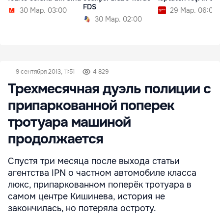
FDS
30 Мар. 03:00
29 Мар. 06:00
30 Мар. 02:00
9 сентября 2013, 11:51
4 829
Трехмесячная дуэль полиции с
припаркованной поперек
тротуара машиной
продолжается
Спустя три месяца после выхода статьи
агентства IPN о частном автомобиле класса
люкс, припаркованном поперёк тротуара в
самом центре Кишинева, история не
закончилась, но потеряла остроту.