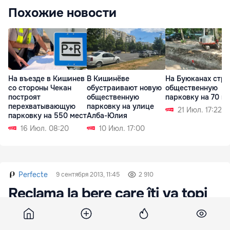
Похожие новости
На въезде в Кишинев
В Кишинёве
На Буюканах стро
со стороны Чекан
обустраивают новую
общественную
построят
общественную
парковку на 70 м
перехватывающую
парковку на улице
21 Июл. 17:22
парковку на 550 мест
Алба-Юлия
16 Июл. 08:20
10 Июл. 17:00
Perfecte
9 сентября 2013, 11:45
2 910
Reclama la bere care îți va topi
inima