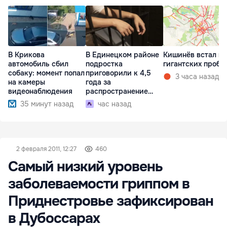
В Крикова
В Единецком районе
Кишинёв встал в
автомобиль сбил
подростка
гигантских пробк
собаку: момент попал
приговорили к 4,5
3 часа назад
на камеры
года за
видеонаблюдения
распространение
наркотиков
35 минут назад
час назад
2 февраля 2011, 12:27
460
Самый низкий уровень
заболеваемости гриппом в
Приднестровье зафиксирован
в Дубоссарах