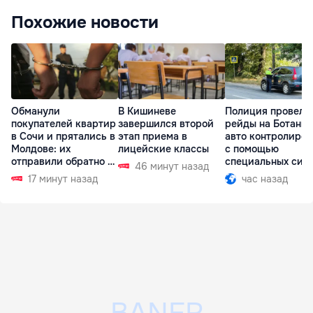
Похожие новости
Обманули
В Кишиневе
Полиция провела
покупателей квартир
завершился второй
рейды на Ботаник
в Сочи и прятались в
этап приема в
авто контролиро
Молдове: их
лицейские классы
с помощью
отправили обратно в
специальных сис
46 минут назад
РФ
17 минут назад
час назад