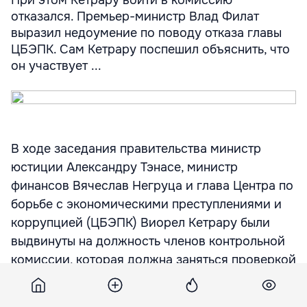
отказался. Премьер-министр Влад Филат
выразил недоумение по поводу отказа главы
ЦБЭПК. Сам Кетрару поспешил объяснить, что
он участвует ...
В ходе заседания правительства министр
юстиции Александру Тэнасе, министр
финансов Вячеслав Негруца и глава Центра по
борьбе с экономическими преступлениями и
коррупцией (ЦБЭПК) Виорел Кетрару были
выдвинуты на должность членов контрольной
комиссии, которая должна заняться проверкой
данных, внесенных в декларации о доходах.
При этом Кетрару войти в комиссию