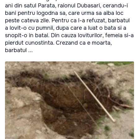
ani din satul Parata, raionul Dubasari, cerandu-i
bani pentru logodna sa, care urma sa aiba loc
peste cateva zile. Pentru ca l-a refuzat, barbatul
a lovit-o cu pumnii, dupa care a luat o bata si a
snopit-o in batai. Din cauza loviturilor, femeia si-a
pierdut cunostinta. Crezand ca e moarta,
barbatul ...