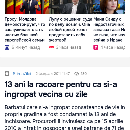
Гросу: Молдова
Лупу о решении суда
Майя Санду о
демонстрирует, что
по делу Возиян: Она
недостаточных
заслуживает стать
любой ценой хочет
запасах газа: Ник
частью большой
представить себя
не знал, что начн
европейской семьи
жертвой
война в Иране
6 минут назад
3 часа назад
4 часа назад
StireaZilei
2 февраля 2011, 11:47
530
13 ani la racoare pentru ca si-a
ingropat vecina cu zile
Barbatul care si-a ingropat consateanca de vie in
propria gradina a fost condamnat la 13 ani de
inchisoare. Procurorii il invinuiesc ca pe 15 aprilie
2010 a intrat in gospodaria unei batrane de 71 de