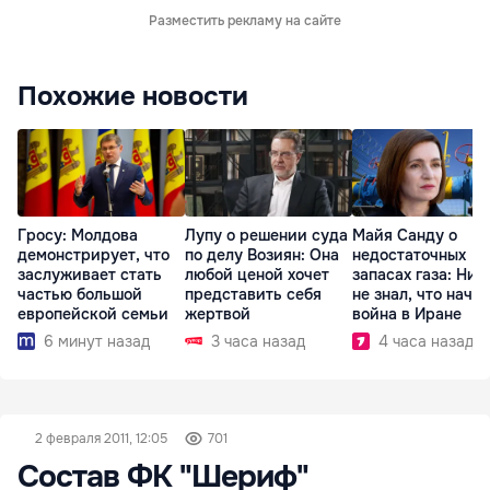
Разместить рекламу на сайте
Похожие новости
Гросу: Молдова
Лупу о решении суда
Майя Санду о
демонстрирует, что
по делу Возиян: Она
недостаточных
заслуживает стать
любой ценой хочет
запасах газа: Ник
частью большой
представить себя
не знал, что начн
европейской семьи
жертвой
война в Иране
6 минут назад
3 часа назад
4 часа назад
2 февраля 2011, 12:05
701
Состав ФК "Шериф"