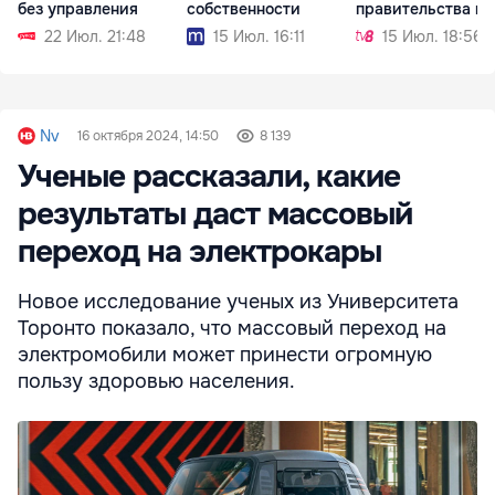
без управления
собственности
правительства на
будущей неделе
22 Июл. 21:48
15 Июл. 16:11
15 Июл. 18:56
Nv
16 октября 2024, 14:50
8 139
Ученые рассказали, какие
результаты даст массовый
переход на электрокары
Новое исследование ученых из Университета
Торонто показало, что массовый переход на
электромобили может принести огромную
пользу здоровью населения.