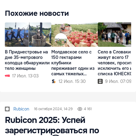
Похожие новости
В Приднестровье на
Молдавское село с
Село в Словакии, 
дне 35-метрового
150 гектарами
живут всего 17
колодца обнаружили
клубники
человек, просит
тело женщины
переживает один из
исключить его из
самых тяжелых
списка ЮНЕСКО
17 Июл. 13:03
сезонов
12 Июл. 15:30
9 Июл. 07:09
Rubicon
16 октября 2024, 14:29
4 161
Rubicon 2025: Успей
зарегистрироваться по