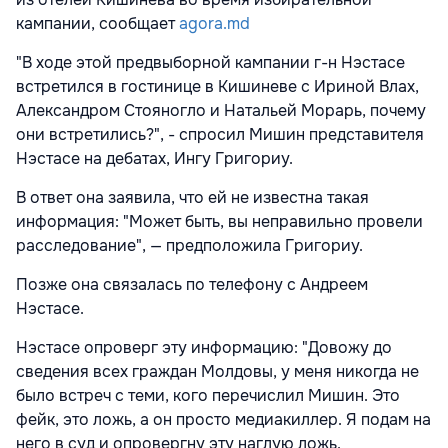
кампании, сообщает
agora.md
"В ходе этой предвыборной кампании г-н Нэстасе
встретился в гостинице в Кишиневе с Ириной Влах,
Александром Стояногло и Натальей Морарь, почему
они встретились?", - спросил Мишин представителя
Нэстасе на дебатах, Ингу Григориу.
В ответ она заявила, что ей не известна такая
информация: "Может быть, вы неправильно провели
расследование", — предположила Григориу.
Позже она связалась по телефону с Андреем
Нэстасе.
Нэстасе опроверг эту информацию: "Довожу до
сведения всех граждан Молдовы, у меня никогда не
было встреч с теми, кого перечислил Мишин. Это
фейк, это ложь, а он просто медиакиллер. Я подам на
него в суд и опровергну эту наглую ложь.