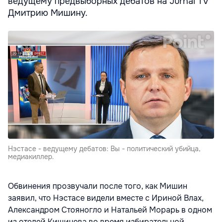
ведущему предвыборных дебатов на Jurnal TV
Дмитрию Мишину.
Нэстасе - ведущему дебатов: Вы - политический убийца,
медиакиллер.
Обвинения прозвучали после того, как Мишин
заявил, что Нэстасе видели вместе с Ириной Влах,
Александром Стояногло и Натальей Морарь в одном
из отелей Кишинева во время избирательной