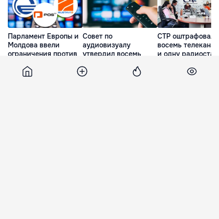
Парламент Европы и
Совет по
СТР оштрафовал
Молдова ввели
аудиовизуалу
восемь телеканал
ограничения против
утвердил восемь
и одну радиоста
грузинских
телеканалов must
на общую сумму 
телеканалов
carry на 2026 год
тысяч леев
14 Мая. 17:48
2 Апр. 21:32
11 Мар. 22:44
Focus
16 октября 2024, 14:11
16 550
На испанский пляж выбросило
10-метрового гигантского
кальмара
На пляже Эль-Саблон небольшого городка в
муниципалитете Льянес (Испания) нашли