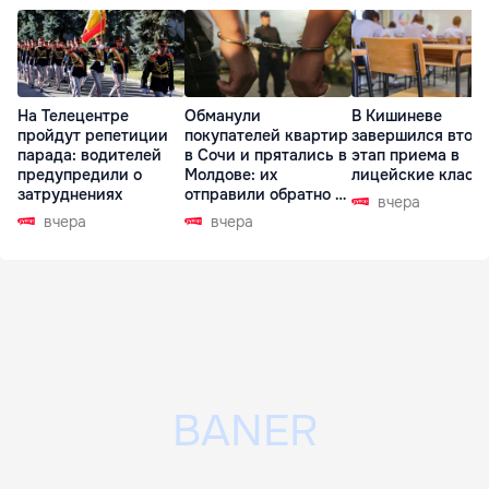
На Телецентре
Обманули
В Кишиневе
пройдут репетиции
покупателей квартир
завершился втор
парада: водителей
в Сочи и прятались в
этап приема в
предупредили о
Молдове: их
лицейские класс
затруднениях
отправили обратно в
вчера
РФ
вчера
вчера