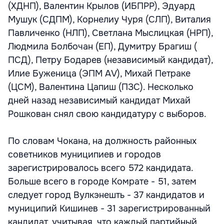
(ХДНП), Валентин Крылов (ИБПРР), Эдуард
Мушук (СДПМ), Корнелиу Чуря (СЛП), Виталия
Павличенко (НЛП), Светлана Мыслицкая (НРП),
Людмила Болбочан (ЕП), Думитру Брагиш (
ПСД), Петру Бодарев (независимый кандидат),
Илие Буженица (ЭПМ АV), Михай Петраке
(ЦСМ), Валентина Цапиш (ПЗС). Несколько
дней назад независимый кандидат Михай
Рошкован снял свою кандидатуру с выборов.
По словам Чокана, на должность районных
советников муниципиев и городов
зарегистрировалось всего 572 кандидата.
Больше всего в городе Комрате - 51, затем
следует город Вулкэнешть - 37 кандидатов и
муниципий Кишинев - 31 зарегистрированный
кандидат, учитывая, что каждый партийный