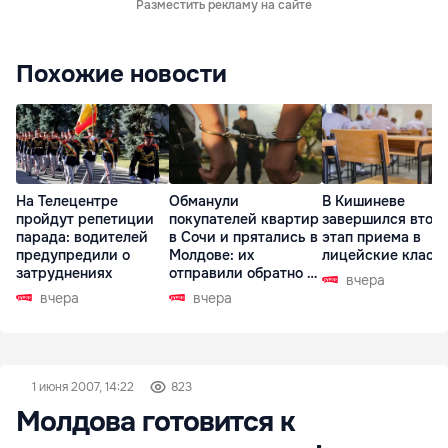
Разместить рекламу на сайте
Похожие новости
На Телецентре
Обманули
В Кишиневе
пройдут репетиции
покупателей квартир
завершился втор
парада: водителей
в Сочи и прятались в
этап приема в
предупредили о
Молдове: их
лицейские класс
затруднениях
отправили обратно в
вчера
РФ
вчера
вчера
1 июня 2007, 14:22
823
Молдова готовится к