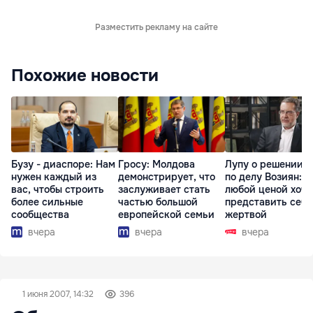
Разместить рекламу на сайте
Похожие новости
Бузу - диаспоре: Нам
Гросу: Молдова
Лупу о решении с
нужен каждый из
демонстрирует, что
по делу Возиян: 
вас, чтобы строить
заслуживает стать
любой ценой хоче
более сильные
частью большой
представить себя
сообщества
европейской семьи
жертвой
вчера
вчера
вчера
1 июня 2007, 14:32
396