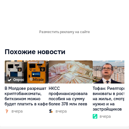
Разместить рекламу на сайте
Похожие новости
Опрос
В Молдове разрешат
НКСС
Тофан: Риелторы 
криптобанкоматы,
профинансировала
виноваты в росте
биткоином можно
пособия на сумму
на жилье, смотре
будет платить в кафе
более 378 млн леев
нужно и на
застройщиков
вчера
вчера
вчера