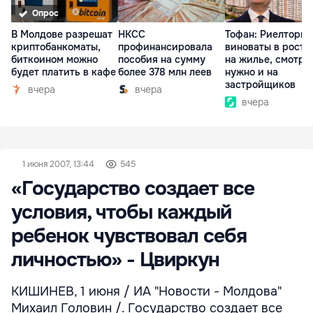
Опрос
В Молдове разрешат
НКСС
Тофан: Риелторы 
криптобанкоматы,
профинансировала
виноваты в росте
биткоином можно
пособия на сумму
на жилье, смотре
будет платить в кафе
более 378 млн леев
нужно и на
застройщиков
вчера
вчера
вчера
1 июня 2007, 13:44
545
«Государство создает все
условия, чтобы каждый
ребенок чувствовал себя
личностью» - Цвиркун
КИШИНЕВ, 1 июня / ИА "Новости - Молдова"
Михаил Головин /. Государство создает все