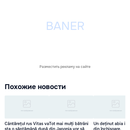
Разместить рекламу на сайте
Похожие новости
Cântărețul rus Vitas va
Tot mai mulți bătrâni
Un deținut abia ieș
sta o săptămână după
din Japonia vor să
din închisoare,