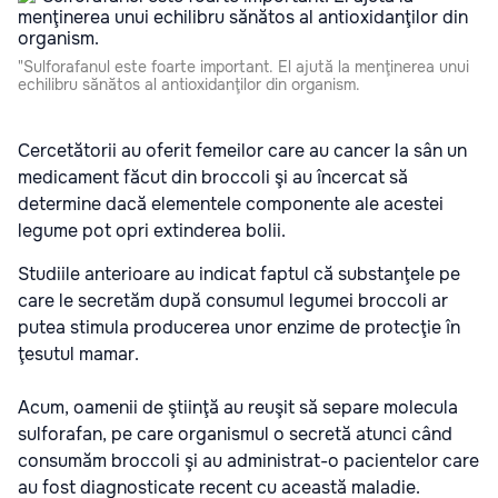
"Sulforafanul este foarte important. El ajută la menţinerea unui
echilibru sănătos al antioxidanţilor din organism.
Cercetătorii au oferit femeilor care au cancer la sân un
medicament făcut din broccoli şi au încercat să
determine dacă elementele componente ale acestei
legume pot opri extinderea bolii.
Studiile anterioare au indicat faptul că substanţele pe
care le secretăm după consumul legumei broccoli ar
putea stimula producerea unor enzime de protecţie în
ţesutul mamar.
Acum, oamenii de ştiinţă au reuşit să separe molecula
sulforafan, pe care organismul o secretă atunci când
consumăm broccoli şi au administrat-o pacientelor care
au fost diagnosticate recent cu această maladie.