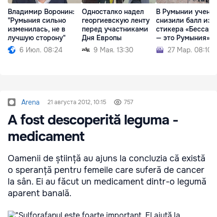
Владимир Воронин:
Односталко надел
В Румынии учени
"Румыния сильно
георгиевскую ленту
снизили балл из-
изменилась, не в
перед участниками
стикера «Бессар
лучшую сторону"
Дня Европы
— это Румыния»
6 Июл. 08:24
9 Мая. 13:30
27 Мар. 08:10
Arena
21 августа 2012, 10:15
757
A fost descoperită leguma -
medicament
Oamenii de știință au ajuns la concluzia că există
o speranță pentru femeile care suferă de cancer
la sân. Ei au făcut un medicament dintr-o legumă
aparent banală.