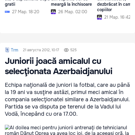
gratii
meargă la închisoare
dezbrăcat în came
copiilor
27 Мар. 18:20
26 Мар. 02:00
21 Мар. 16:42
Trm
21 августа 2012, 10:17
525
Juniorii joacă amicalul cu
selecţionata Azerbaidjanului
Echipa naţională de juniori la fotbal, care au până
la 19 ani va susţine astăzi, primul meci amical în
compania selecţionatei similare a Azerbaidjanului.
Partida se va disputa pe terenul de la Vadul lui
Vodă, începând cu ora 17.00.