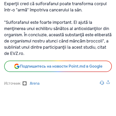
Experţii cred că sulforafanul poate transforma corpul
într-o "armă" împotriva cancerului la sân.
"Sulforafanul este foarte important. El ajută la
menţinerea unui echilibru sănătos al antioxidanţilor din
organism. În concluzie, această substanţă este eliberată
de organismul nostru atunci când mâncăm broccoli", a
subliniat unul dintre participanţii la acest studiu, citat
de EVZ.ro.
Подпишитесь на новости Point.md в Google
Источник
Arena