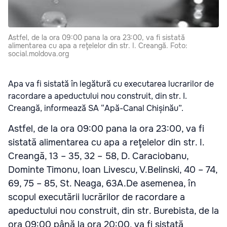
Astfel, de la ora 09:00 pana la ora 23:00, va fi sistată
alimentarea cu apa a reţelelor din str. I. Creangă. Foto:
social.moldova.org
Apa va fi sistată în legătură cu executarea lucrarilor de
racordare a apeductului nou construit, din str. I.
Creangă, informează SA “Apă-Canal Chișinău”.
Astfel, de la ora 09:00 pana la ora 23:00, va fi
sistată alimentarea cu apa a reţelelor din str. I.
Creangă, 13 – 35, 32 – 58, D. Caraciobanu,
Dominte Timonu, Ioan Livescu, V.Belinski, 40 – 74,
69, 75 – 85, St. Neaga, 63A.De asemenea, în
scopul executării lucrărilor de racordare a
apeductului nou construit, din str. Burebista, de la
ora 09:00 până la ora 20:00, va fi sistată