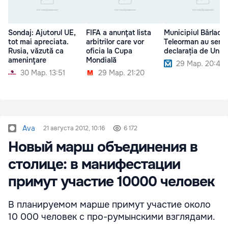
Sondaj: Ajutorul UE,
FIFA a anunţat lista
Municipiul Bârlad ș
tot mai apreciata.
arbitrilor care vor
Teleorman au semn
Rusia, văzută ca
oficia la Cupa
declarația de Unire
ameninţare
Mondială
29 Мар. 20:40
30 Мар. 13:51
29 Мар. 21:20
Ava
21 августа 2012, 10:16
6 172
Новый марш объединения в
столице: в манифестации
примут участие 10000 человек
В планируемом марше примут участие около
10 000 человек с про-румынскими взглядами.