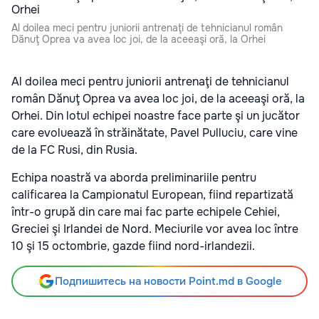
Al doilea meci pentru juniorii antrenaţi de tehnicianul român
Dănuţ Oprea va avea loc joi, de la aceeaşi oră, la Orhei
Al doilea meci pentru juniorii antrenaţi de tehnicianul
român Dănuţ Oprea va avea loc joi, de la aceeaşi oră, la
Orhei. Din lotul echipei noastre face parte şi un jucător
care evoluează în străinătate, Pavel Pulluciu, care vine
de la FC Rusi, din Rusia.
Echipa noastră va aborda preliminariile pentru
calificarea la Campionatul European, fiind repartizată
într-o grupă din care mai fac parte echipele Cehiei,
Greciei şi Irlandei de Nord. Meciurile vor avea loc între
10 şi 15 octombrie, gazde fiind nord-irlandezii.
Подпишитесь на новости Point.md в Google