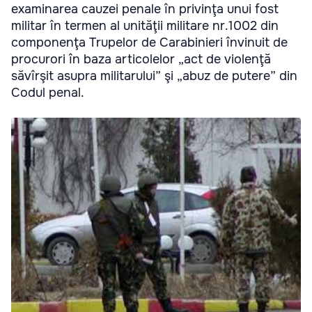
examinarea cauzei penale în privinţa unui fost
militar în termen al unităţii militare nr.1002 din
componenţa Trupelor de Carabinieri învinuit de
procurori în baza articolelor „act de violenţă
săvîrşit asupra militarului” şi „abuz de putere” din
Codul penal.