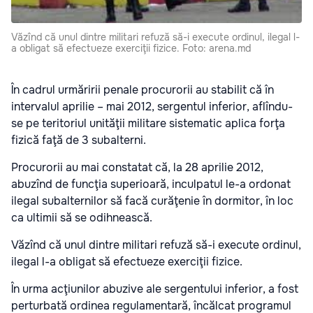
Văzînd că unul dintre militari refuză să-i execute ordinul, ilegal l-
a obligat să efectueze exerciţii fizice. Foto: arena.md
În cadrul urmăririi penale procurorii au stabilit că în
intervalul aprilie – mai 2012, sergentul inferior, aflîndu-
se pe teritoriul unităţii militare sistematic aplica forţa
fizică faţă de 3 subalterni.
Procurorii au mai constatat că, la 28 aprilie 2012,
abuzînd de funcţia superioară, inculpatul le-a ordonat
ilegal subalternilor să facă curăţenie în dormitor, în loc
ca ultimii să se odihnească.
Văzînd că unul dintre militari refuză să-i execute ordinul,
ilegal l-a obligat să efectueze exerciţii fizice.
În urma acţiunilor abuzive ale sergentului inferior, a fost
perturbată ordinea regulamentară, încălcat programul