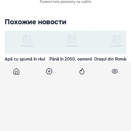
Разместить рекламу на сайте
Похожие новости
Apă cu spumă în râul
Până în 2050, oamenii
Orașul din România
Bega. Cum explică
ar putea trăi în zone cu
care încălzirea se 
Apele Române
acces redus la apă
cu apă termală
fenomenul
19 Мар. 16:03
15 Мар. 23:40
26 Мар. 22:40
Tv7
21 августа 2012, 10:08
1 275
Guvernul va organiza un amplu