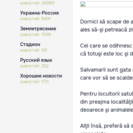
новостей:
34989
Украина-Россия
новостей:
8491
Dornici să scape de ae
Землетрясение
ales să-şi petreacă z
новостей:
1009
Стадион
Cei care se odihnesc 
новостей:
119
că totuşi este loc şi 
Русский язык
новостей:
292
Salvamarii sunt gata 
Хорошие новости
care vor să se scalde 
новостей:
1721
Pentru locuitorii satu
din preajma localităţi
deoarece şi animalele
Alţii însă, preferă să