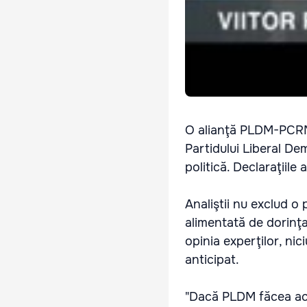
O alianţă PLDM-PCRM es
Partidului Liberal Dem
politică. Declaraţiile 
Analiştii nu exclud o
alimentată de dorinţa 
opinia experţilor, ni
anticipat.
"Dacă PLDM făcea ace