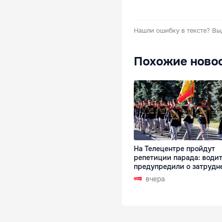
Нашли ошибку в тексте?
Вы
Похожие ново
На Телецентре пройдут
репетиции парада: води
предупредили о затрудн
вчера