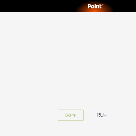
⌵
RU
Войти