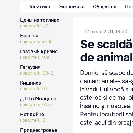
Политика
Экономика
Общество
Пр
Цены на топливо
новостей:
377
17 июля 2011, 19:40
Бельцы
Se scaldă 
новостей:
5726
Газовый кризис
de anima
новостей:
408
Гагаузия
Dornici să scape de 
новостей:
10842
oameni au ales să-ş
Кишинев
la Vadul lui Vodă su
новостей:
771
este loc şi de mai b
ДТП в Молдове
новостей:
7823
Însă nu şi noaptea, 
Pentru locuitorii sa
Нет войне
новостей:
131
este lacul din preajm
Приднестровье