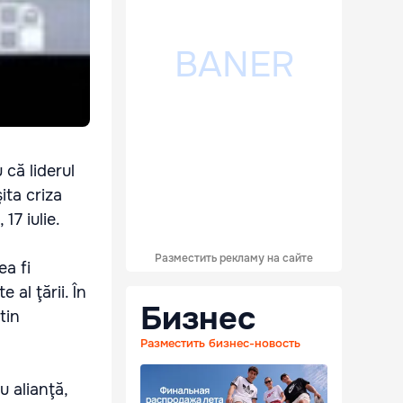
 că liderul
ita criza
17 iulie.
Разместить рекламу на сайте
ea fi
al ţării. În
Бизнес
tin
Разместить бизнес-новость
 alianţă,