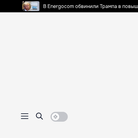
В Energocom обвинили Трампа в повыш