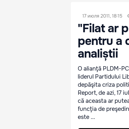
17 июля 2011, 18:15
"Filat ar
pentru a d
analiștii
O alianţă PLDM-PCRM 
liderul Partidului L
depăşita criza polit
Report, de azi, 17 i
că aceasta ar putea
funcţia de preşedint
este ...