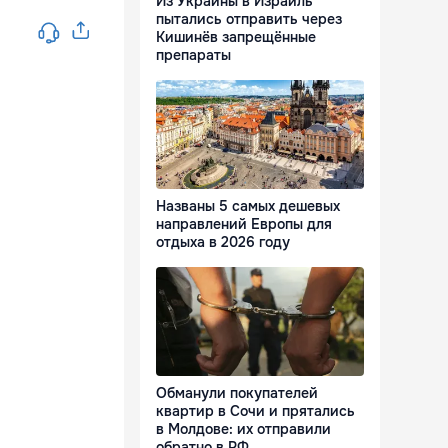
Из Украины в Израиль
пытались отправить через
Кишинёв запрещённые
препараты
Названы 5 самых дешевых
направлений Европы для
отдыха в 2026 году
Обманули покупателей
квартир в Сочи и прятались
в Молдове: их отправили
обратно в РФ