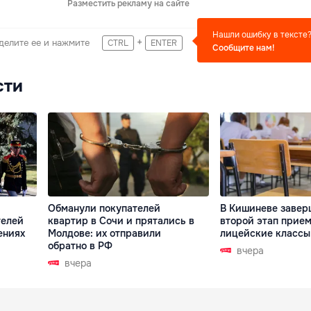
Разместить рекламу на сайте
Нашли ошибку в тексте
+
делите ее и нажмите
CTRL
ENTER
Сообщите нам!
сти
Обманули покупателей
В Кишиневе завер
телей
квартир в Сочи и прятались в
второй этап прием
ениях
Молдове: их отправили
лицейские классы
обратно в РФ
вчера
вчера