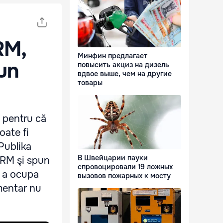
RM,
Минфин предлагает
pun
повысить акциз на дизель
вдвое выше, чем на другие
товары
a pentru că
oate fi
 Publika
В Швейцарии пауки
PCRM şi spun
спровоцировали 19 ложных
e a ocupa
вызовов пожарных к мосту
amentar nu