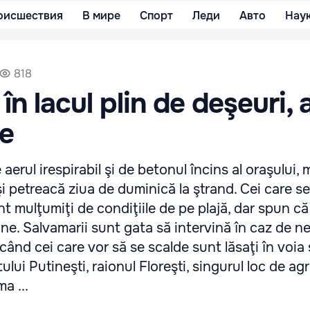
оисшествия
В мире
Спорт
Леди
Авто
Нау
818
în lacul plin de deşeuri, a
le
aerul irespirabil şi de betonul încins al oraşului, m
i petreacă ziua de duminică la ştrand. Cei care s
nt mulţumiţi de condiţiile de pe plajă, dar spun că
ine. Salvamarii sunt gata să intervină în caz de n
când cei care vor să se scalde sunt lăsaţi în voia 
tului Putineşti, raionul Floreşti, singurul loc de a
a ...