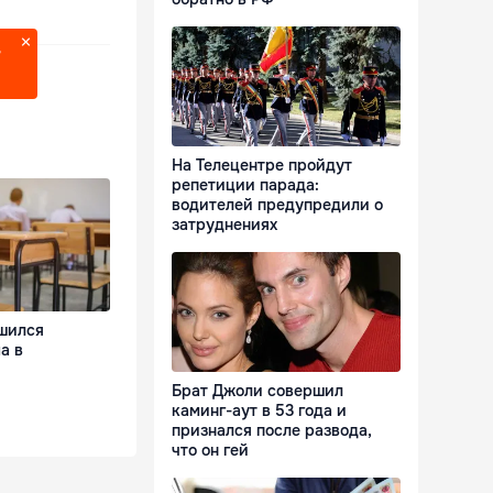
?
На Телецентре пройдут
репетиции парада:
водителей предупредили о
затруднениях
шился
а в
Брат Джоли совершил
каминг-аут в 53 года и
признался после развода,
что он гей