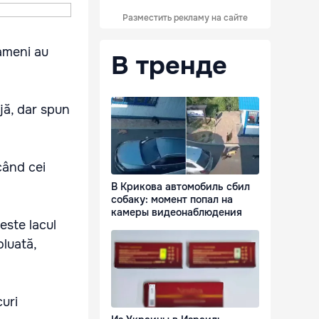
Разместить рекламу на сайте
oameni au
В тренде
ajă, dar spun
când cei
В Крикова автомобиль сбил
собаку: момент попал на
камеры видеонаблюдения
 este lacul
oluată,
curi