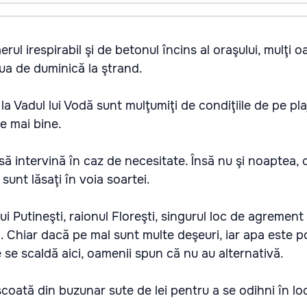
rul irespirabil şi de betonul încins al oraşului, mulţi 
iua de duminică la ştrand.
la Vadul lui Vodă sunt mulţumiţi de condiţiile de pe pl
de mai bine.
să intervină în caz de necesitate. Însă nu şi noaptea, 
sunt lăsaţi în voia soartei.
lui Putineşti, raionul Floreşti, singurul loc de agrement
i. Chiar dacă pe mal sunt multe deşeuri, iar apa este p
 se scaldă aici, oamenii spun că nu au alternativă.
 scoată din buzunar sute de lei pentru a se odihni în lo