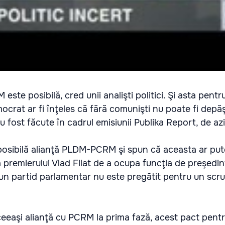
te posibilă, cred unii analişti politici. Şi asta pentru
ocrat ar fi înţeles că fără comunişti nu poate fi depăş
au fost făcute în cadrul emisiunii Publika Report, de azi, 
 posibilă alianţă PLDM-PCRM şi spun că aceasta ar put
premierului Vlad Filat de a ocupa funcţia de preşedinte 
ciun partid parlamentar nu este pregătit pentru un scru
eaşi alianţă cu PCRM la prima fază, acest pact pentru