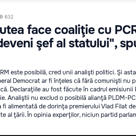
632
 putea face coaliţie cu PC
eveni şef al statului", s
este posibilă, cred unii analişti politici. Şi ast
iberal Democrat ar fi înţeles că fără comunişti nu p
ică. Declaraţiile au fost făcute în cadrul emisiunii
ulie. Analiştii nu exclud o posibilă alianţă PLDM-
 fi alimentată de dorinţa premierului Vlad Filat d
e al ţării. În opinia experţilor, niciun partid parl