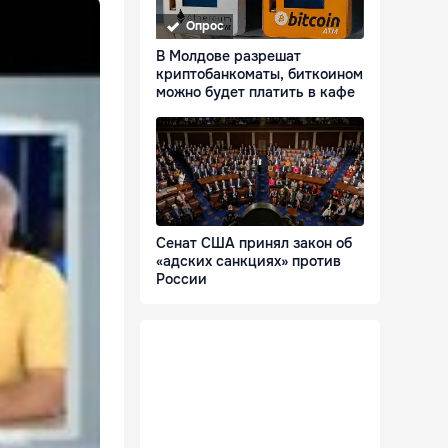
Опрос
В Молдове разрешат
криптобанкоматы, биткоином
можно будет платить в кафе
Сенат США принял закон об
«адских санкциях» против
России