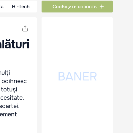
ка
Hi-Tech
Сообщить новость
lături
ulţi
e odihnesc
 totuşi
ecesitate.
soartei.
grement