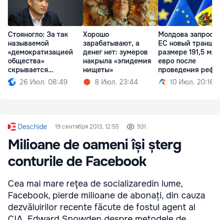
Стояногло: За так
Хорошо
Молдова запроси
называемой
зарабатывают, а
ЕС новый транш в
«демократизацией
денег нет: зумеров
размере 191,5 млн
общества»
накрыла «эпидемия
евро после
скрывается
нищеты»
проведения рефо
проедание денег
26 Июл. 08:49
8 Июл. 23:44
10 Июл. 20:16
Deschide
19 сентября 2013, 12:55
931
Milioane de oameni își șterg
conturile de Facebook
Cea mai mare reţea de socializaredin lume,
Facebook, pierde milioane de abonați, din cauza
dezvăluirilor recente făcute de fostul agent al
CIA, Edward Snowden despre metodele de