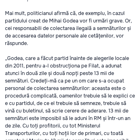
Mai mult, politicianul afirmă că, de exemplu, în cazul
partidului creat de Mihai Godea vor fi urmări grave. Or,
cei responsabili de colectarea ilegală a semnăturilor și
de accesarea datelor personale ale cetățenilor, vor
răspunde.
„Godea, care a făcut partid înainte de alegerile locale
din 2011, pentru a-l obstrucționa pe Filat, a adunat
atunci în două zile și două nopți peste 13 mii de
semnături. Credeți-mă ca pe un om care s-a ocupat
personal de colectarea semnăturilor: aceasta este o
procedură complicată, oamenilor trebuie să le explici ce
e cu partidul, de ce el trebuie să semneze, trebuie să
vină cu buletinul, să scrie cerere de aderare. 13 mii de
semnături este imposibil să le aduni în RM și într-un an
de zile. Cu toți profitorii, cu tot Ministerul
Transporturilor, cu toți hoții lor de primari, cu toată