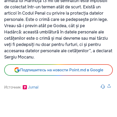
armata lui Marinuța 13 mii de semnături este imposibil
de colectat într-un termen atât de scurt. Există un
articol în Codul Penal cu privire la protecția datelor
personale. Este o crimă care se pedepsește prin lege.
Vreau să-i previn atât pe Godea, cât și pe
Hadârcă: această umblătură în datele personale ale
cetățenilor este o crimă și mai devreme sau mai târziu
veți fi pedepsiți nu doar pentru furturi, ci și pentru
accesarea datelor personale ale cetățenilor”, a declarat
Sergiu Mocanu.
Подпишитесь на новости Point.md в Google
Источник
Jurnal