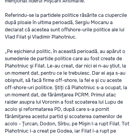
menționat liderul Mișcării Antimafie.
Referindu-se la partidele politice răsărite ca ciupercile
după ploaie în ultima perioadă, Sergiu Mocanu a
declarat că acestea sunt offshore-urile politice ale lui
Vlad Filat și Vladimir Plahotniuc.
„Pe eșichierul politic, în această perioadă, au apărut o
sumedenie de partide politice care au fost create de
Plahotniuc și Filat. Le-au creat, dar nici ei n-au știut, la
un moment dat, pentru ce le trebuiesc. Dar ei așa s-au
obișnuit, să facă firme off-shore, la fel e și cu aceste
off-shore-uri politice. Știți că Plahotniuc s-a ocupat, la
un moment dat, de fărâmițarea PCRM. Primul atac
raider asupra lui Voronin a fost scoaterea lui Lupu de
acolo și reformatarea PD, după care s-a pornit
fărâmițarea acestui partid și scoaterea oamenilor de
acolo - Țurcan, Dodon, Sîrbu, pe Mișin l-a rupt Filat. Tot
Plahotniuc l-a creat pe Godea, iar Filat l-a rupt pe