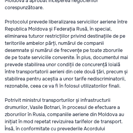
Moldova a aprobat începerea negocierilor
corespunzătoare.
Protocolul prevede liberalizarea serviciilor aeriene între
Republica Moldova și Federația Rusă, în special,
eliminarea tuturor restricțiilor privind destinațiile de pe
teritoriile ambelor părți, numărul de companii
desemnate și numărul de frecvențe pe toate zborurile
de pe toate serviciile convenite. În plus, documentul mai
prevede stabilirea unor condiții de concurență loială
între transportatorii aerieni din cele două țări, precum și
stabilirea pentru aceștia a unor tarife nediscriminatorii,
rezonabile, ceea ce va fi în folosul utilizatorilor finali.
Potrivit ministrul transporturilor și infrastructurii
drumurilor, Vasile Botnari, în procesul de efectuare a
zborurilor în Rusia, companiile aeriene din Moldova au
inițiat în mod repetat revizuirea tarifelor de transport.
Însă, în conformitate cu prevederile Acordului