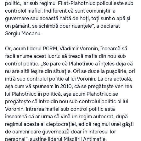
politic, iar sub regimul Filat-Plahotniuc policul este sub
controlul mafiei. Indiferent că sunt comuniștii la
guvernare sau această haită de hoți, toți sunt o apă și
un pământ, se schimbă doar nuanțele”, a declarat
Sergiu Mocanu.
Or, acum liderul PCRM, Vladimir Voronin, încearcă să
facă anume acest lucru: să treacă mafia din nou sub
control politic. „Se pare că Plahotniuc a înțeles deja că
nu are altă ieșire din situație. Ori se duce la pușcărie, ori
intră sub controlul politic al lui Voronin. La ora actuală,
așa cum vă spuneam în 2010, că se pregătește venirea
lui Plahotniuc în politică, așa acum Plahotniuc se
pregătește să intre din nou sub controlul politic al lui
Voronin. Intrarea mafiei sub control politic asta
înseamnă că ar urma să vină un regim autocrat, după
regimul acesta al cleptocrației, adică regimul unei găști
de oameni care guvernează doar în interesul lor
personal”, susține liderul Mișcării Antimafie.