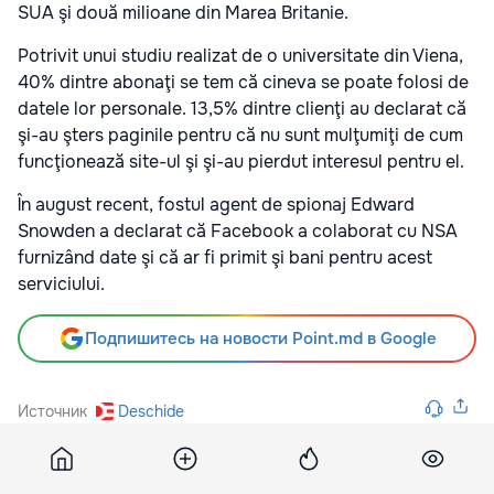
SUA şi două milioane din Marea Britanie.
Potrivit unui studiu realizat de o universitate din Viena,
40% dintre abonaţi se tem că cineva se poate folosi de
datele lor personale. 13,5% dintre clienţi au declarat că
şi-au şters paginile pentru că nu sunt mulţumiţi de cum
funcţionează site-ul şi şi-au pierdut interesul pentru el.
În august recent, fostul agent de spionaj Edward
Snowden a declarat că Facebook a colaborat cu NSA
furnizând date şi că ar fi primit şi bani pentru acest
serviciului.
Подпишитесь на новости Point.md в Google
Источник
Deschide