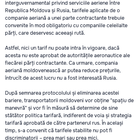
interguvernamental privind serviciile aeriene între
Republica Moldova și Rusia, tarifele aplicate de o
companie aeriană a unei parte contractante trebuie
convenite în mod obligatoriu cu companiile celeilalte
părți, care deservesc aceeași rută.
Astfel, nici un tarif nu poate intra în vigoare, dacă
acesta nu este aprobat de autoritățile aeronautice ale
fiecărei părți contractante. Ca urmare, compania
aeriană moldovenească ar putea reduce prețurile,
întrucît de acest lucru nu a fost interesată Rusia.
După semnarea protocolului și eliminarea acestei
bariere, transportatorii moldoveni vor obține "spațiu de
manevră" și vor fi în măsură să determine de sine
stătător politica tarifară, indiferent de voia și strategia
tarifară aprobată de către partenerul rus. În același
timp, s-a convenit că tarifele stabilite nu pot fi
discriminatorii – prea mari sau prea mici.