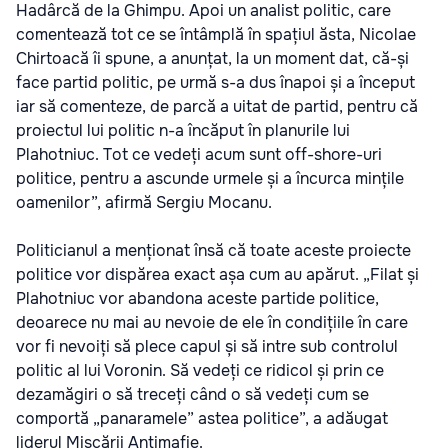
Hadârcă de la Ghimpu. Apoi un analist politic, care
comentează tot ce se întâmplă în spațiul ăsta, Nicolae
Chirtoacă îi spune, a anunțat, la un moment dat, că-și
face partid politic, pe urmă s-a dus înapoi și a început
iar să comenteze, de parcă a uitat de partid, pentru că
proiectul lui politic n-a încăput în planurile lui
Plahotniuc. Tot ce vedeți acum sunt off-shore-uri
politice, pentru a ascunde urmele și a încurca mințile
oamenilor”, afirmă Sergiu Mocanu.
Politicianul a menționat însă că toate aceste proiecte
politice vor dispărea exact așa cum au apărut. „Filat și
Plahotniuc vor abandona aceste partide politice,
deoarece nu mai au nevoie de ele în condițiile în care
vor fi nevoiți să plece capul și să intre sub controlul
politic al lui Voronin. Să vedeți ce ridicol și prin ce
dezamăgiri o să treceți când o să vedeți cum se
comportă „panaramele” astea politice”, a adăugat
liderul Mișcării Antimafie.