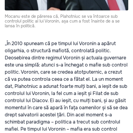
Mocanu este de părerea că, Plahotniuc se va întoarce sub
controlul politic al lui Voronin, așa cum a fost înainte de a se
lansa în politică.
„În 2010 spuneam că pe timpul lui Voronin a apărut
oligarhia, o structură mafiotă, controlată politic.
Deosebirea dintre regimul Voronin și actuala guvernare
este una simplă: atunci s-a închegat o mafie sub control
politic. Voronin, care se credea atotputernic, a crezut
că va putea controla ceea ce a fătat el. La un moment
dat, Plahotniuc a adunat foarte mulți bani, a ieșit de sub
controlul lui Voronin, la fel cum a ieșit și Filat de sub
controlul lui Diacov. Ei au ieșit, cu mulți bani, și au găsit
momentul în care să apară în fața oamenilor și să se dea
drept salvatorii acestei țări. Din acel moment s-a
schimbat paradigma – politica a trecut sub controlul
mafiei. Pe timpul lui Voronin – mafia era sub control