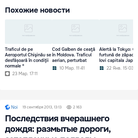
Похожие новости
Traficul de pe
Cod Galben de ceaţă
Alertă la Tokyo: O
Aeroportul Chişinău se
în Moldova. Traficul
furtună de zăpadă
desfășoară în condiţii
aerian, perturbat
lovi capitala Japon
normale ®
10 Мар. 11:41
22 Янв. 15:03
23 Мар. 17:11
Noi
19 сентября 2013, 13:13
2 163
Последствия вчерашнего
дождя: размытые дороги,