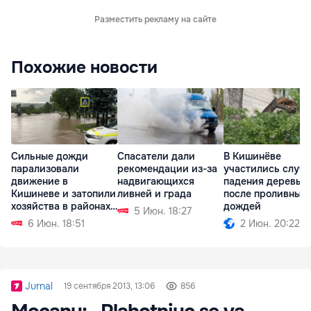
Разместить рекламу на сайте
Похожие новости
Сильные дожди
Спасатели дали
В Кишинёве
парализовали
рекомендации из-за
участились случ
движение в
надвигающихся
падения деревье
Кишиневе и затопили
ливней и града
после проливных
хозяйства в районах
дождей
5 Июн. 18:27
страны
6 Июн. 18:51
2 Июн. 20:22
Jurnal
19 сентября 2013, 13:06
856