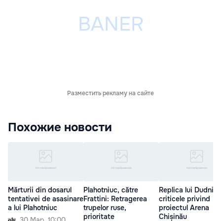
Разместить рекламу на сайте
Похожие новости
Mărturii din dosarul
Plahotniuc, către
Replica lui Dudnic 
tentativei de asasinare
Frattini: Retragerea
criticele privind
a lui Plahotniuc
trupelor ruse,
proiectul Arena
prioritate
Chișinău
30 Мар. 10:00