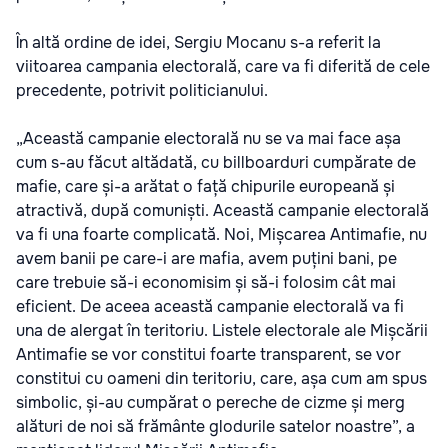
În altă ordine de idei, Sergiu Mocanu s-a referit la
viitoarea campania electorală, care va fi diferită de cele
precedente, potrivit politicianului.
„Această campanie electorală nu se va mai face așa
cum s-au făcut altădată, cu billboarduri cumpărate de
mafie, care și-a arătat o față chipurile europeană și
atractivă, după comuniști. Această campanie electorală
va fi una foarte complicată. Noi, Mișcarea Antimafie, nu
avem banii pe care-i are mafia, avem puțini bani, pe
care trebuie să-i economisim și să-i folosim cât mai
eficient. De aceea această campanie electorală va fi
una de alergat în teritoriu. Listele electorale ale Mișcării
Antimafie se vor constitui foarte transparent, se vor
constitui cu oameni din teritoriu, care, așa cum am spus
simbolic, și-au cumpărat o pereche de cizme și merg
alături de noi să frământe glodurile satelor noastre”, a