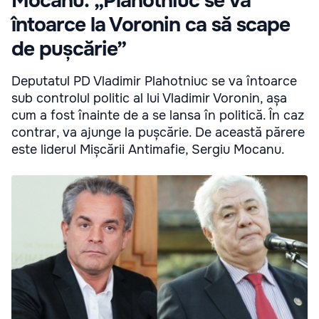
Mocanu: „Plahotniuc se va
întoarce la Voronin ca să scape
de pușcărie”
Deputatul PD Vladimir Plahotniuc se va întoarce
sub controlul politic al lui Vladimir Voronin, așa
cum a fost înainte de a se lansa în politică. În caz
contrar, va ajunge la pușcărie. De această părere
este liderul Mișcării Antimafie, Sergiu Mocanu.