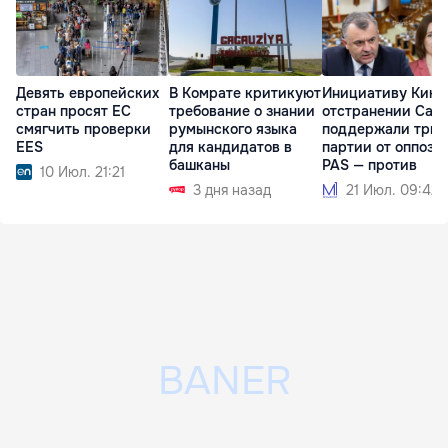
Девять европейских
В Комрате критикуют
Инициативу Кику
стран просят ЕС
требование о знании
отстранении Сан
смягчить проверки
румынского языка
поддержали три
EES
для кандидатов в
партии от оппози
башканы
PAS — против
10 Июл. 21:21
3 дня назад
21 Июл. 09:42