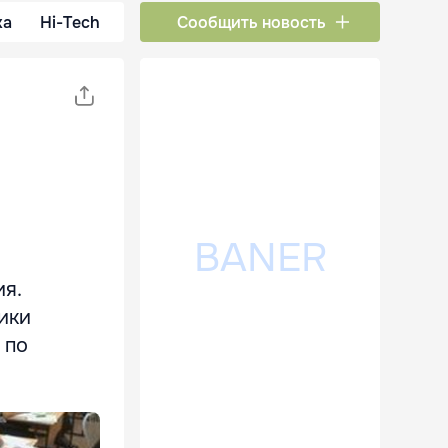
ка
Hi-Tech
Сообщить новость
я.
ники
 по