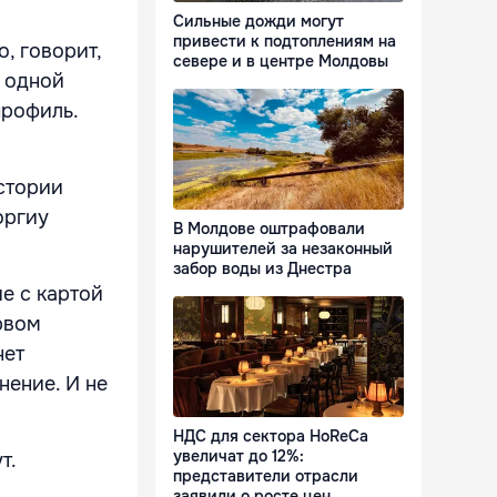
Сильные дожди могут
привести к подтоплениям на
, говорит,
севере и в центре Молдовы
и одной
профиль.
истории
оргиу
В Молдове оштрафовали
нарушителей за незаконный
забор воды из Днестра
е с картой
рвом
нет
нение. И не
НДС для сектора HoReCa
увеличат до 12%:
т.
представители отрасли
заявили о росте цен