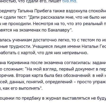
нностью, что сдали его, пишет
tv8.md.
редмету Татьяна Прибега также вздохнула спокойно
м сдали тест: “Дети рассказали мне, что не было н
 не проходили. Несмотря на то, что это реальный 
вятся на экзаменах по Бакалавру”.
алась ученикам достаточно легко, то с тестом по 
ные трудности. Учащиеся лицея имени Натальи Ге
аботать с картой, что для них непривычно.
ана Киривинка после экзамена согласилась: задани
о сложным: “На мой взгляд, первый документ в пе
речив. Вторая карта была без обозначений: в ней 
сей, данных, понятий, определений – просто упраж
, как его выполнять”.
 оценки по предбаку в журнал выставляться не буду