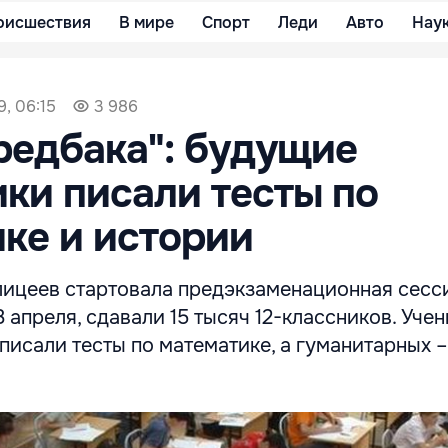
оисшествия
В мире
Спорт
Леди
Авто
Нау
9, 06:15
3 986
редбака": будущие
ки писали тесты по
ке и истории
лицеев стартовала предэкзаменационная сесси
8 апреля, сдавали 15 тысяч 12-классников. Уче
писали тесты по математике, а гуманитарных –