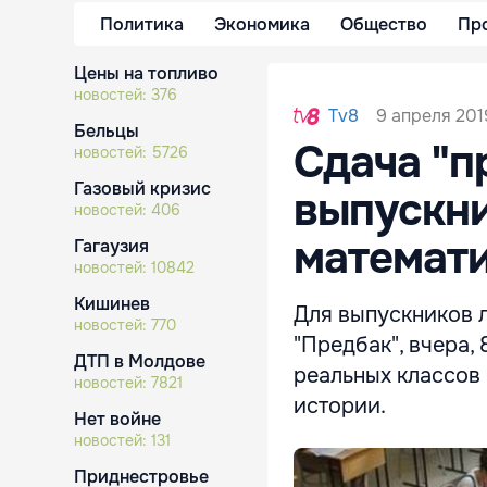
Политика
Экономика
Общество
Пр
Цены на топливо
новостей:
376
9 апреля 201
Tv8
Бельцы
Сдача "п
новостей:
5726
Газовый кризис
выпускни
новостей:
406
математи
Гагаузия
новостей:
10842
Кишинев
Для выпускников 
новостей:
770
"Предбак", вчера, 
ДТП в Молдове
реальных классов 
новостей:
7821
истории.
Нет войне
новостей:
131
Приднестровье