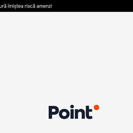
ură liniștea riscă amenzi