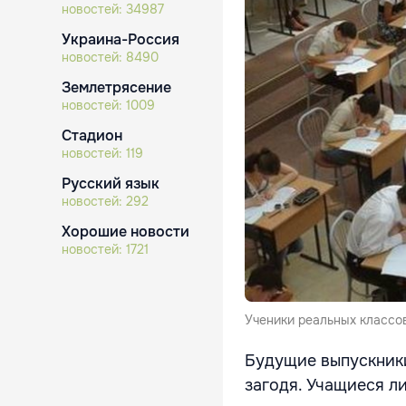
новостей:
34987
Украина-Россия
новостей:
8490
Землетрясение
новостей:
1009
Стадион
новостей:
119
Русский язык
новостей:
292
Хорошие новости
новостей:
1721
Ученики реальных классов
Будущие выпускники
загодя. Учащиеся л