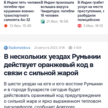
В Индии пять человек
В Индии произошла
В Индии грабител
погибли при
вспышка вируса
уснул на месте
крушении военно-
Чандипура: погибли
преступления, ег
транспортного
16 человек
разбудили
самолета Ан-32
полицейские
21 Июл. 16:58
13 Июн. 15:45
3 Июн. 16:10
Radiomoldova
23 августа 2023, 13:18
3 429
В нескольких уездах Румынии
действует оранжевый код в
связи с сильной жарой
В шести уездах на юге и юго-востоке Румынии
и в городе Бухаресте сегодня будет
действовать оранжевый код предупреждения
о сильной жаре и ярко выраженном тепловом
дискомфорте, сообщает Agerpres.