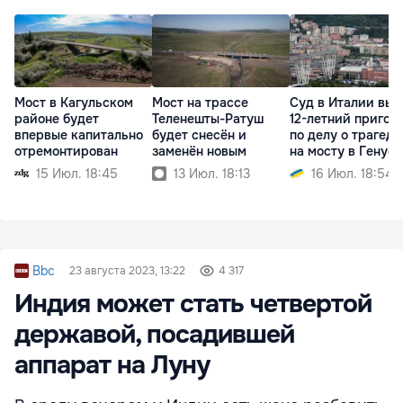
Мост в Кагульском
Мост на трассе
Суд в Италии вын
районе будет
Теленешты-Ратуш
12-летний пригов
впервые капитально
будет снесён и
по делу о трагед
отремонтирован
заменён новым
на мосту в Генуе
15 Июл. 18:45
13 Июл. 18:13
16 Июл. 18:54
Bbc
23 августа 2023, 13:22
4 317
Индия может стать четвертой
державой, посадившей
аппарат на Луну