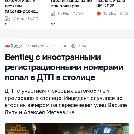
локомотивов и
тираннозавра за 50
после финала
десятки
млн долларов
ЧМ-2026
пассажирских
15 Июл. 17:27
15 Июл. 23:32
вагонов
17 Июл. 15:20
Rupor
23 августа 2023, 13:04
16 540
Bentley с иностранными
регистрационными номерами
попал в ДТП в столице
ДТП с участием люксовых автомобилей
произошло в столице. Инцидент случился во
вторник вечером на пересечении улиц Василе
Лупу и Алексея Матеевича.