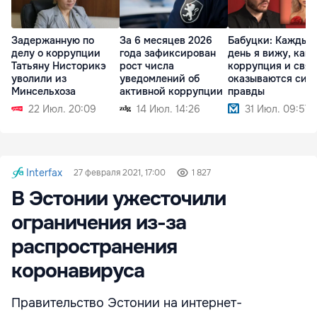
Задержанную по
За 6 месяцев 2026
Бабуцки: Каждый
делу о коррупции
года зафиксирован
день я вижу, как
Татьяну Нисторикэ
рост числа
коррупция и связ
уволили из
уведомлений об
оказываются сил
Минсельхоза
активной коррупции
правды
22 Июл. 20:09
14 Июл. 14:26
31 Июл. 09:57
Interfax
27 февраля 2021, 17:00
1 827
В Эстонии ужесточили
ограничения из-за
распространения
коронавируса
Правительство Эстонии на интернет-