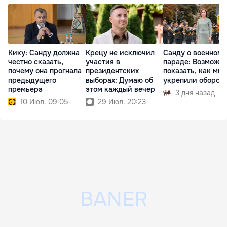
Кику: Санду должна
Крецу не исключил
Санду о военном
честно сказать,
участия в
параде: Возможн
почему она прогнала
президентских
показать, как мы
предыдущего
выборах: Думаю об
укрепили оборон
премьера
этом каждый вечер
3 дня назад
10 Июл. 09:05
29 Июл. 20:23