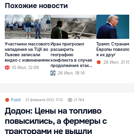
Похожие новости
Участники массового
Иран пригрозил
Трамп: Cтранам
нападения на ТЦК во
расширить
Европы повезло, 
Львове записали
географию
я их друг
видео с извинениями
конфликта в случае
26 Июл. 21:15
продолжения атак
10 Июл. 12:09
США
26 Июл. 18:14
Point
27 февраля 2021, 17:12
21 764
Додон: Цены на топливо
повысились, а фермеры с
тракторами не вышли