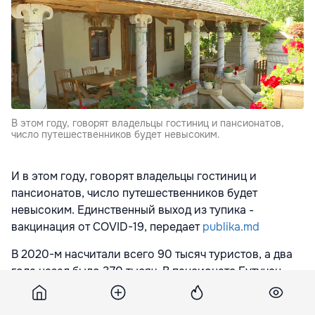
В этом году, говорят владельцы гостиниц и пансионатов,
число путешественников будет невысоким.
И в этом году, говорят владельцы гостиниц и
пансионатов, число путешественников будет
невысоким. Единственный выход из тупика -
вакцинация от COVID-19, передает
publika.md
В 2020-м насчитали всего 90 тысяч туристов, а два
года назад было 370 тысяч. В пансионате Бутучен
гостей принимали лишь с августа, до того времени
он был закрыт.