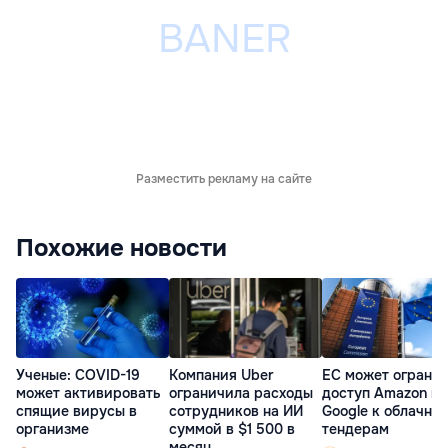
Разместить рекламу на сайте
Похожие новости
Ученые: COVID-19
Компания Uber
ЕС может ограни
может активировать
ограничила расходы
доступ Amazon и
спящие вирусы в
сотрудников на ИИ
Google к облачны
организме
суммой в $1 500 в
тендерам
месяц