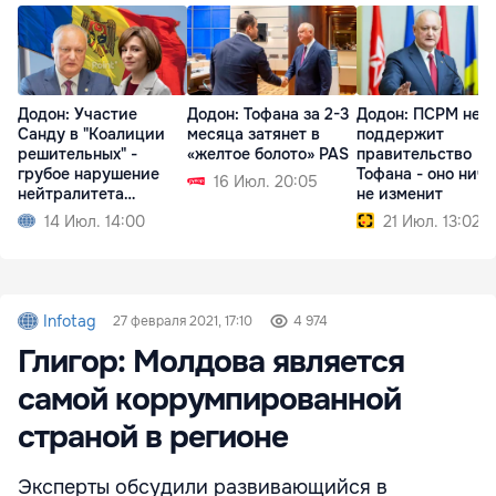
Додон: Участие
Додон: Тофана за 2-3
Додон: ПСРМ не
Санду в "Коалиции
месяца затянет в
поддержит
решительных" -
«желтое болото» PAS
правительство
грубое нарушение
Тофана - оно ниче
16 Июл. 20:05
нейтралитета
не изменит
Молдовы
14 Июл. 14:00
21 Июл. 13:02
Infotag
27 февраля 2021, 17:10
4 974
Глигор: Молдова является
самой коррумпированной
страной в регионе
Эксперты обсудили развивающийся в