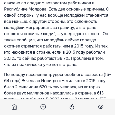
связано со средним возрастом работников в
Республике Молдова. Есть две основные причины. С
одной стороны, у нас вообще молодёжи становится
все меньше, с другой стороны, это склонность
молодёжи мигрировать за границу, а в стране
остаются пожилые люди”, — утверждает эксперт. Он
также сообщил, что молодёжь сейчас гораздо
охотнее стремится работать, чем в 2015 году. Из тех,
кто находится в стране, если в 2015 году работали
32,1%, то сейчас работают 38,7%. Проблема в том,
что их практически уже нет в стране.
По поводу населения трудоспособного возраста (15-
64 года) Вячеслав Ионицэ отметил, что в 2015 году
было 2 миллиона 620 тысяч человек, из которых
более двух миллионов находились в стране, а 613
тысяч — за рубежом. В 2023 году — 2 миллиона 475
тысяч трудоспособных людей в возрасте от 15 до 64
лет, из них 1 миллион 656 тысяч — в стране, а 819