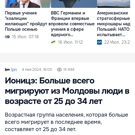
Первые учения
ВВС Германии и
Американские
"коалиции
Франции впервые
стратосферные
желающих" пройдут в
провели совместные
микрошары над
Польше осенью
учения в сфере
Польшей: НАТО
ядерного
испытывает
15 Июл. 07:18
сдерживания
технологии будущ
16 Июл. 11:12
22 Июл. 23:25
Ipn
4 мая 2024, 16:00
15 494
Ионицэ: Больше всего
мигрируют из Молдовы люди в
возрасте от 25 до 34 лет
Возрастная группа населения, которая больше
всего мигрирует в последнее время,
составляет от 25 до 34 лет.