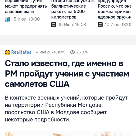
поражения Путин
готовится запускать
предупредил
может предпринять
баллистические
Россию, что она н
опасные шаги
ракеты на 5000
должна применят
километров
ядерное оружие
15 Июл. 10:00
15 Июл. 15:03
10 Июл. 18:03
Realitatea
4 мая 2024, 16:15
26 076
Стало известно, где именно в
РМ пройдут учения с участием
самолетов США
В контексте военных учений, которые пройдут
на территории Республики Молдова,
посольство США в Молдове сообщает
некоторые подробности.