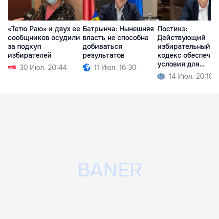
«Тетю Раю» и двух ее
Батрынча: Нынешняя
Постикэ:
сообщников осудили
власть не способна
Действующий
за подкуп
добиваться
избирательный
избирателей
результатов
кодекс обеспечив
условия для
30 Июл. 20:44
11 Июл. 16:30
свободных выбор
14 Июл. 20:18