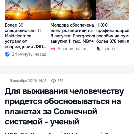
Более 30
Молдова обеспечена
НКСС
специалистов ГП
электроэнергией на
профинансирова
Moldelectrica
8 августа: Energocom
пособия на сумму
устраняют
закупил 11 тыс. МВт·ч
более 378 млн ле
повреждения ЛЭП
5 часов назад
вчера
Бельцы-Днестровск
24 минуты назад
11 декабря 2006, 14:13
874
Для выживания человечеству
придется обосновываться на
планетах за Солнечной
системой - ученый