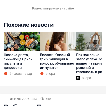
Разместить рекламу на сайте
Похожие новости
Названа диета,
Биологи: Опасный
Прямая спина —
снижающая риск
гриб, живущий в
залог успеха: оса
инсульта и
волосах, обманывает
влияет на принят
депрессии
иммунитет
решений и
готовность к рис
9 часов назад
вчера
вчера
11 декабря 2006, 14:13
549