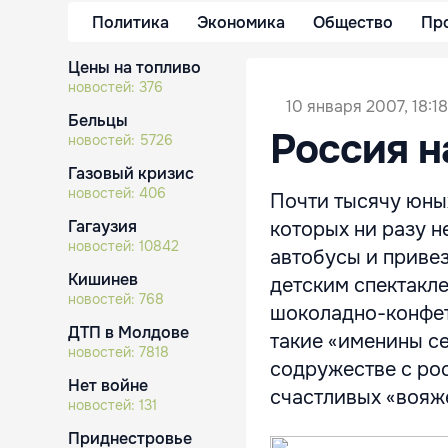
Политика
Экономика
Общество
Пр
Цены на топливо
новостей:
376
10 января 2007, 18:18
Бельцы
Россия н
новостей:
5726
Газовый кризис
новостей:
406
Почти тысячу юны
Гагаузия
которых ни разу 
новостей:
10842
автобусы и привез
Кишинев
детским спектакл
новостей:
768
шоколадно-конфет
ДТП в Молдове
такие «именины с
новостей:
7818
содружестве с ро
Нет войне
счастливых «вояже
новостей:
131
Приднестровье