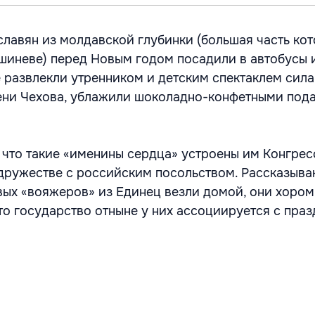
славян из молдавской глубинки (большая часть кот
ишиневе) перед Новым годом посадили в автобусы 
де развлекли утренником и детским спектаклем сил
ени Чехова, ублажили шоколадно-конфетными под
 что такие «именины сердца» устроены им Конгре
дружестве с российским посольством. Рассказываю
вых «вояжеров» из Единец везли домой, они хором
то государство отныне у них ассоциируется с пра