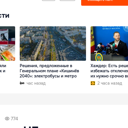
сти
яли
Решения, предложенные в
Хаждер: Есть реше
ж и
Генеральном плане «Кишинёв
избежать отключе
а
2040»: электробусы и метро
их нужно срочно 
час назад
2 часа назад
774