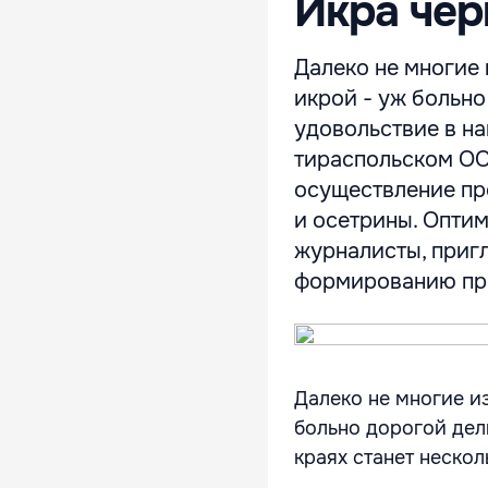
Икра чер
Далеко не многие 
икрой - уж больно
удовольствие в на
тираспольском ОО
осуществление пр
и осетрины. Оптим
журналисты, приг
формированию про
Далеко не многие и
больно дорогой дели
краях станет нескол