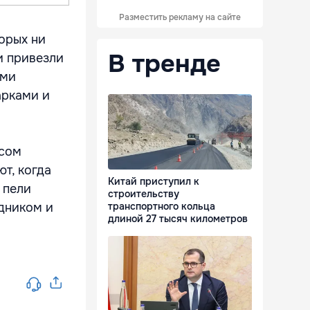
Разместить рекламу на сайте
орых ни
В тренде
и привезли
ами
арками и
ссом
т, когда
Китай приступил к
 пели
строительству
здником и
транспортного кольца
длиной 27 тысяч километров