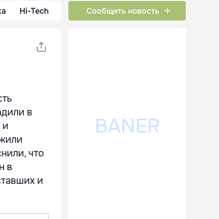
ка
Hi-Tech
Сообщить новость
сть
адили в
 и
ажили
нили, что
н в
ставших и