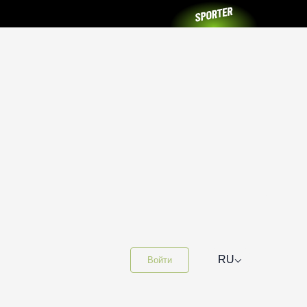
⌵
RU
Войти