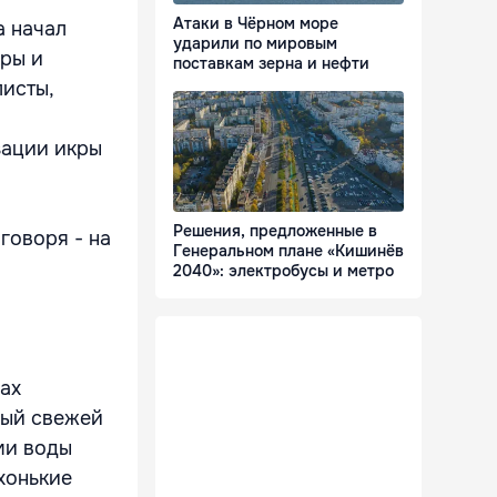
Атаки в Чёрном море
а начал
ударили по мировым
ры и
поставкам зерна и нефти
листы,
зации икры
Решения, предложенные в
 говоря - на
Генеральном плане «Кишинёв
2040»: электробусы и метро
рах
ный свежей
ми воды
хонькие