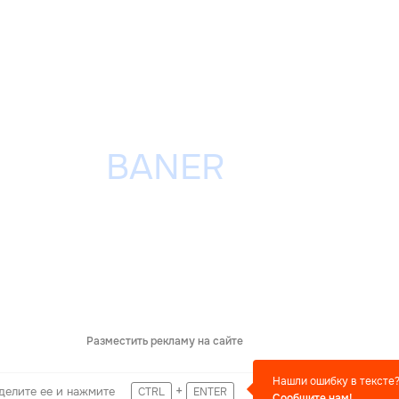
Разместить рекламу на сайте
Нашли ошибку в тексте
+
делите ее и нажмите
CTRL
ENTER
Сообщите нам!