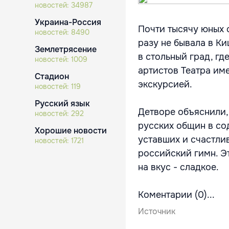
новостей:
34987
Украина-Россия
Почти тысячу юных 
новостей:
8490
разу не бывала в К
Землетрясение
в стольный град, г
новостей:
1009
артистов Театра им
Стадион
экскурсией.
новостей:
119
Русский язык
Детворе объяснили,
новостей:
292
русских общин в со
Хорошие новости
уставших и счастли
новостей:
1721
российский гимн. Э
на вкус - сладкое.
Коментарии (0)...
Источник