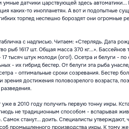
м умные датчики царствующей здесь автоматики... 
нция каких-то инопланетян. А вот и подопытные сущ
гибких торпед неспешно бороздят они огромные р
табличка с надписью. Читаем: «Стерлядь. Дата рож
во рыб 1617 шт. Общая масса 370 кг...». Бассейнов 
- 17 тысяч штук молоди (ого!). Осетра и белуги - п
ьных - их гибрид бестер. От белуги эта рыба унасл
сетра - оптимальные сроки созревания. Бестер бо
ки зрения достижения половозрелого возраста, по
 разведения.
уже в 2010 году получить первую тонну икры. Кста
отнюдь не традиционным способом - вспарывая жив
. Самок станут... доить. Специалисты утверждают, 
соб промышленного производства икры. К тому ж