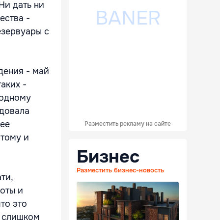
Ни дать ни
ества -
езервуары с
дения - май
таких -
о одному
едовала
лее
Разместить рекламу на сайте
этому и
Бизнес
Разместить бизнес-новость
ти,
оты и
что это
е слишком