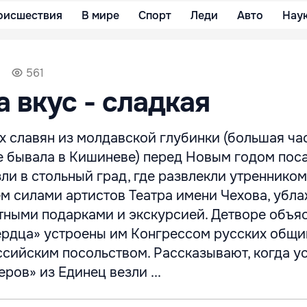
оисшествия
В мире
Спорт
Леди
Авто
Нау
561
а вкус - сладкая
х славян из молдавской глубинки (большая ча
не бывала в Кишиневе) перед Новым годом пос
ли в стольный град, где развлекли утренником
ем силами артистов Театра имени Чехова, убл
ными подарками и экскурсией. Детворе объяс
ердца» устроены им Конгрессом русских общи
ссийским посольством. Рассказывают, когда у
ров» из Единец везли ...