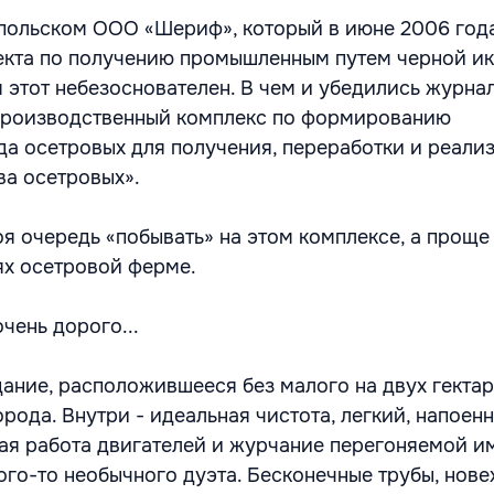
спольском ООО «Шериф», который в июне 2006 год
екта по получению промышленным путем черной ик
 этот небезоснователен. В чем и убедились журна
Производственный комплекс по формированию
а осетровых для получения, переработки и реали
ва осетровых».
воя очередь «побывать» на этом комплексе, а проще
ях осетровой ферме.
очень дорого...
дание, расположившееся без малого на двух гекта
рода. Внутри - идеальная чистота, легкий, напоен
ная работа двигателей и журчание перегоняемой и
ого-то необычного дуэта. Бесконечные трубы, нове