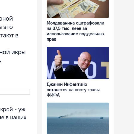
ерной
Молдаванина оштрафовали
а это
на 37,5 тыс. леев за
использование поддельных
итают в
прав
ной икры
ь
Джанни Инфантино
останется на посту главы
ФИФА
крой - уж
ие в наших