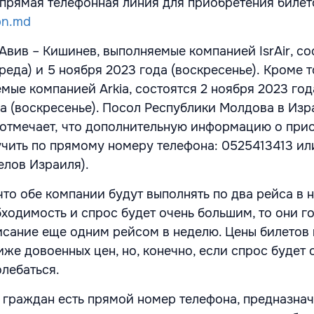
 прямая телефонная линия для приобретения билет
pn.md
вив – Кишинев, выполняемые компанией IsrAir, со
реда) и 5 ноября 2023 года (воскресенье). Кроме т
мые компанией Arkia, состоятся 2 ноября 2023 года
да (воскресенье). Посол Республики Молдова в Изр
отмечает, что дополнительную информацию о при
чить по прямому номеру телефона: 0525413413 или
елов Израиля).
то обе компании будут выполнять по два рейса в н
бходимость и спрос будет очень большим, то они г
исание еще одним рейсом в неделю. Цены билетов 
же довоенных цен, но, конечно, если спрос будет 
олебаться.
х граждан есть прямой номер телефона, предназна