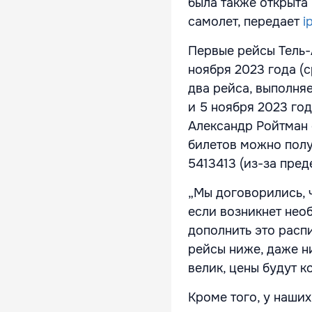
была также открыта
самолет, передает
i
Первые рейсы Тель-А
ноября 2023 года (с
два рейса, выполняе
и 5 ноября 2023 го
Александр Ройтман 
билетов можно полу
5413413 (из-за пред
„Мы договорились, ч
если возникнет нео
дополнить это расп
рейсы ниже, даже ни
велик, цены будут к
Кроме того, у наши