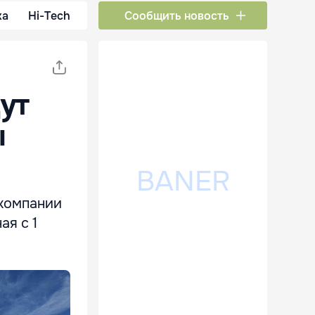
ка
Hi-Tech
Сообщить новость
ут
ы
акомпании
ая с 1