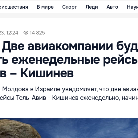
оисшествия
В мире
Спорт
Леди
Авто
Нау
3, 12:24
14 825
 Две авиакомпании буд
ть еженедельные рейс
в – Кишинев
 Молдова в Израиле уведомляет, что две ави
ейсы Тель-Авив - Кишинев еженедельно, начин