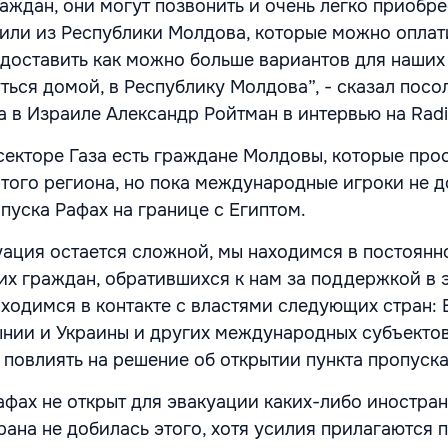
аждан, они могут позвонить и очень легко приобре
 или
из Республики Молдова, которые можно оплати
доставить как можно больше вариантов для наших
ться домой, в Республику Молдова”, - сказал посо
 в Израиле Александр Ройтман в интервью на Radi
секторе Газа есть граждане Молдовы, которые про
этого региона, но пока международные игроки не 
пуска Рафах на границе с Египтом.
туация остается сложной, мы находимся в постоянн
их граждан, обратившихся к нам за поддержкой в 
ходимся в контакте с властями следующих стран: Е
нии и Украины и других международных субъектов
повлиять на решение об открытии пункта пропуск
Рафах не открыт для эвакуации каких-либо иностра
рана не добилась этого, хотя усилия прилагаются 