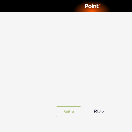
⌵
RU
Войти