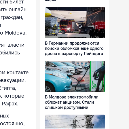
сти билет
ть онлайн.
 граждан,
л
o Moldova.
В Германии продолжаются
сят власти
поиски обломков ещё одного
добились
дрона в аэропорту Лейпцига
ом контакте
эвакуации.
гипта,
, которые
В Молдове электромобили
обложат акцизом: Стали
а Рафах.
слишком доступными
нных
постоянно,