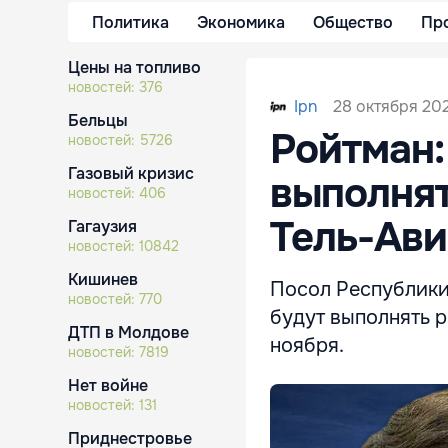
Политика
Экономика
Общество
Пр
Цены на топливо
новостей:
376
28 октября 202
Ipn
Бельцы
Ройтман:
новостей:
5726
Газовый кризис
выполня
новостей:
406
Тель-Ави
Гагаузия
новостей:
10842
Кишинев
Посол Республики
новостей:
770
будут выполнять р
ДТП в Молдове
ноября.
новостей:
7819
Нет войне
новостей:
131
Приднестровье