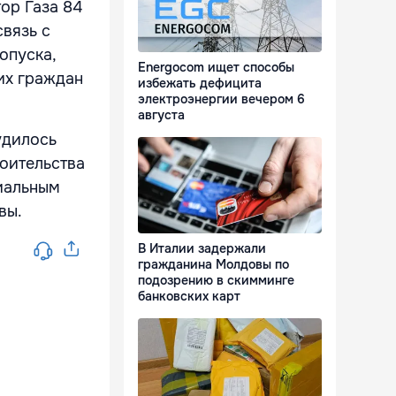
ор Газа 84
вязь с
опуска,
Energocom ищет способы
их граждан
избежать дефицита
электроэнергии вечером 6
августа
удилось
роительства
циальным
вы.
В Италии задержали
гражданина Молдовы по
подозрению в скимминге
банковских карт