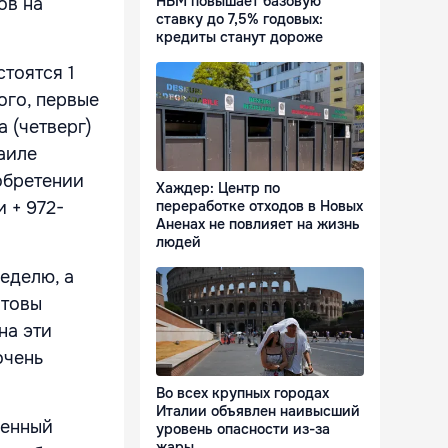
НБМ повышает базовую
ов на
ставку до 7,5% годовых:
кредиты станут дороже
стоятся 1
ого, первые
 (четверг)
аиле
обретении
Хаждер: Центр по
 + 972-
переработке отходов в Новых
Аненах не повлияет на жизнь
людей
еделю, а
отовы
на эти
очень
Во всех крупных городах
Италии объявлен наивысший
ченный
уровень опасности из-за
жары