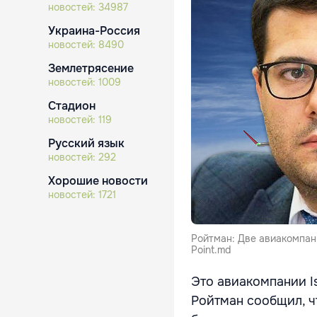
новостей:
34987
Украина-Россия
новостей:
8490
Землетрясение
новостей:
1009
Стадион
новостей:
119
Русский язык
новостей:
292
Хорошие новости
новостей:
1721
Ройтман: Две авиакомпан
Point.md
Это авиакомпании Is
Ройтман сообщил, 