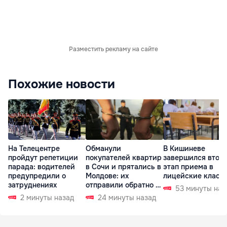
Разместить рекламу на сайте
Похожие новости
На Телецентре
Обманули
В Кишиневе
пройдут репетиции
покупателей квартир
завершился втор
парада: водителей
в Сочи и прятались в
этап приема в
предупредили о
Молдове: их
лицейские класс
затруднениях
отправили обратно в
53 минуты наз
РФ
2 минуты назад
24 минуты назад