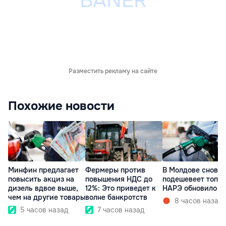
Разместить рекламу на сайте
Похожие новости
Минфин предлагает
Фермеры против
В Молдове снова
повысить акциз на
повышения НДС до
подешевеет топли
дизель вдвое выше,
12%: Это приведет к
НАРЭ обновило ц
чем на другие товары
волне банкротств
8 часов назад
5 часов назад
7 часов назад