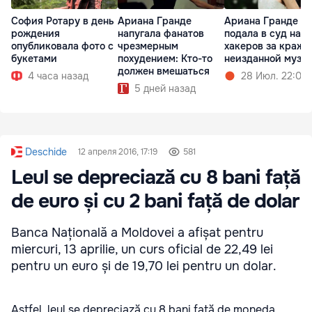
София Ротару в день
Ариана Гранде
Ариана Гранде
рождения
напугала фанатов
подала в суд на
опубликовала фото с
чрезмерным
хакеров за кражу
букетами
похудением: Кто-то
неизданной музы
должен вмешаться
4 часа назад
28 Июл. 22:02
5 дней назад
Deschide
12 апреля 2016, 17:19
581
Leul se depreciază cu 8 bani față
de euro și cu 2 bani față de dolar
Banca Națională a Moldovei a afișat pentru
miercuri, 13 aprilie, un curs oficial de 22,49 lei
pentru un euro și de 19,70 lei pentru un dolar.
Astfel, leul se depreciază cu 8 bani față de moneda