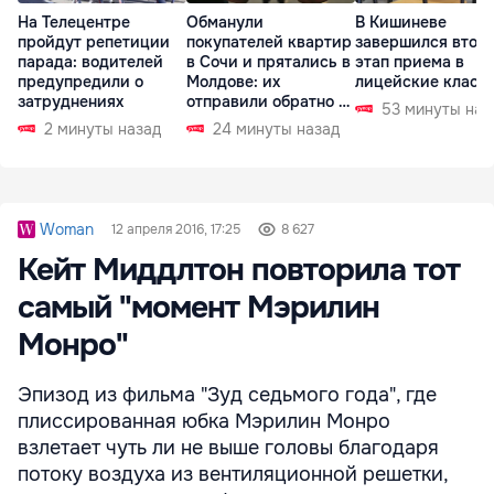
На Телецентре
Обманули
В Кишиневе
пройдут репетиции
покупателей квартир
завершился втор
парада: водителей
в Сочи и прятались в
этап приема в
предупредили о
Молдове: их
лицейские класс
затруднениях
отправили обратно в
53 минуты наз
РФ
2 минуты назад
24 минуты назад
Woman
12 апреля 2016, 17:25
8 627
Кейт Миддлтон повторила тот
самый "момент Мэрилин
Монро"
Эпизод из фильма "Зуд седьмого года", где
плиссированная юбка Мэрилин Монро
взлетает чуть ли не выше головы благодаря
потоку воздуха из вентиляционной решетки,