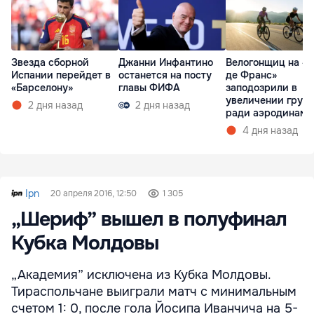
Звезда сборной
Джанни Инфантино
Велогонщиц на «Т
Испании перейдет в
останется на посту
де Франс»
«Барселону»
главы ФИФА
заподозрили в
увеличении груд
2 дня назад
2 дня назад
ради аэродинами
4 дня назад
Ipn
20 апреля 2016, 12:50
1 305
„Шериф” вышел в полуфинал
Кубка Молдовы
„Академия” исключена из Кубка Молдовы.
Тираспольчане выиграли матч с минимальным
счетом 1: 0, после гола Йосипа Иванчича на 5-