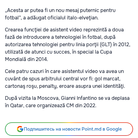
„Acesta ar putea fi un nou mesaj puternic pentru
fotbal”, a adăugat oficialul italo-elveţian.
Crearea funcţiei de asistent video reprezintă a doua
fază de introducere a tehnologiei în fotbal, după
autorizarea tehnologiei pentru linia porţii (GLT) în 2012,
utilizată de atunci cu succes, în special la Cupa
Mondială din 2014.
Cele patru cazuri în care asistentul video va avea un
cuvânt de spus arbitrului central vor fi: gol marcat,
cartonaş roşu, penalty, eroare asupra unei identităţi.
După vizita la Moscova, Gianni Infantino se va deplasa
în Qatar, care organizează CM din 2022.
Подпишитесь на новости Point.md в Google