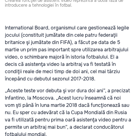
Crearea funcţiei de asistent video reprezintă a doua fază de
introducere a tehnologiei în fotbal.
International Board, organismul care gestionează legile
jocului (constituit jumătate din cele patru federaţii
britanice şi jumătate din FIFA), a făcut pe data de 5
martie un prim pas important spre utilizarea arbitrajului
video, o schimbare majoră în istoria fotbalului. El a
decis că asistenţa video la arbitraj va fi testată în
condiţii reale de meci timp de doi ani, cel mai târziu
începând cu debutul sezonul 2017-2018.
„Aceste teste vor debuta şi vor dura doi ani”, a precizat
Infantino, la Moscova. „Acest lucru înseamnă că noi
vom şti până în luna martie 2018 dacă funcţionează sau
nu. Eu sper cu adevărat că la Cupa Mondială din Rusia
va fi utilizată pentru prima oară asistenţa video pentru a
permite un arbitraj mai bun”, a declarat conducătorul
fotbalului mondial.