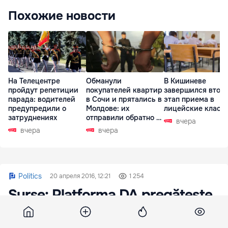
Похожие новости
На Телецентре
Обманули
В Кишиневе
пройдут репетиции
покупателей квартир
завершился втор
парада: водителей
в Сочи и прятались в
этап приема в
предупредили о
Молдове: их
лицейские класс
затруднениях
отправили обратно в
вчера
РФ
вчера
вчера
Politics
20 апреля 2016, 12:21
1 254
Surse: Platforma DA pregătește
proteste violente