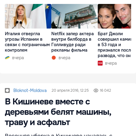
Италия отвергла
Netflix запер актера
Брат Джоли
угрозы Испании в
внутри билборда в
совершил каминг
связи с пограничным
Голливуде ради
в 53 года и
контролем
рекламы фильма
признался после
развода, что он г
вчера
вчера
вчера
Bloknot-Moldova
20 апреля 2016, 12:25
16 042
В Кишиневе вместе с
деревьями белят машины,
траву и асфальт