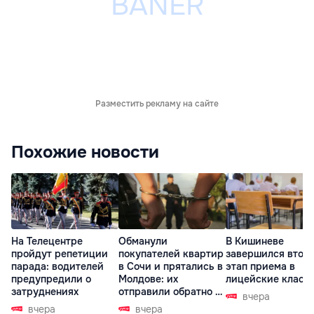
Разместить рекламу на сайте
Похожие новости
На Телецентре
Обманули
В Кишиневе
пройдут репетиции
покупателей квартир
завершился втор
парада: водителей
в Сочи и прятались в
этап приема в
предупредили о
Молдове: их
лицейские класс
затруднениях
отправили обратно в
вчера
РФ
вчера
вчера