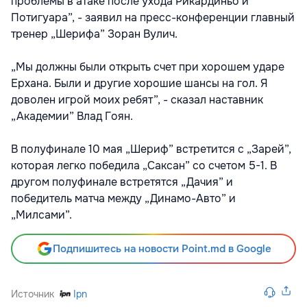
проблемы в атаке после ухода Рикардиньо и
Потигуара”, - заявил на пресс-конференции главный
тренер „Шерифа” Зоран Вулич.
„Мы должны были открыть счет при хорошем ударе
Ерхана. Были и другие хорошие шансы на гол. Я
доволен игрой моих ребят”, - сказал наставник
„Академии” Влад Гоян.
В полуфинале 10 мая „Шериф” встретится с „Зарей”,
которая легко победила „Саксан” со счетом 5-1. В
другом полуфинале встретятся „Дачия” и
победитель матча между „Динамо-Авто” и
„Милсами”.
Подпишитесь на новости Point.md в Google
Источник
Ipn