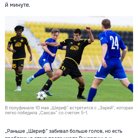
й минуте.
В полуфинале 10 мая „Шериф” встретится с „Зарей”, которая
легко победила „Саксан” со счетом 5-1.
„Раньше „Шериф” забивал больше голов, но есть