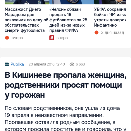
Массажист Диего
«Челси» обязан
УЕФА сохранил
Марадоны дал
продать 16
бойкот ЧМ из-за
показания по делу об
футболистов за 25
утраты доверия к
обстоятельствах
дней из-за новых
Инфантино
смерти футболиста
правил ФИФА
2 дня назад
вчера
вчера
Publika
20 апреля 2016, 12:40
6 663
В Кишиневе пропала женщина,
родственники просят помощи
у горожан
По словам родственников, она ушла из дома
19 апреля в неизвестном направлении.
Пропавшая оставила родным сообщение, в
котором просила простить ее и говорила, что у