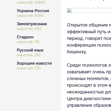
новостей:
34990
Украина-Россия
новостей:
8499
Землетрясение
Открытое общение м
новостей:
1010
эффективный путь и
Стадион
период, говорят пс
новостей:
119
конференции психоло
Русский язык
Кишинэу.
новостей:
292
Хорошие новости
Среди психологов э
новостей:
1721
охватывает очень пр
сложных моментов, к
происходят в этом в
неожиданностью для
Центра диагностики
управления образов