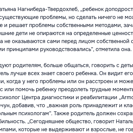
тьяна Нагнибеда-Твердохлеб, „ребенок доподрос
 существующие проблемы, но сделать ничего не мож
бе и решает проблемы собственными методами, за
шние дети не опираются на определенные ценност
ка не оказываются сами перед лицом собственной с
ими принципами руководствовались”, отметила она.
уют родителям, больше общаться, говорить с деть
ель лучше всех знает своего ребенка. Он видит его
и, когда у него проблемы или он расстроен и може
с или помочь ребенку преодолеть трудные моменты
сихолог Центра диагностики и реабилитации „Armo
чун, добавив, что „важная роль принадлежит и кл
льным психологам”. Также родитель должен сохра
ильность. „Сегодняшнее общество, говорит Наталь
мпами, которые не выдерживают и взрослые, не го