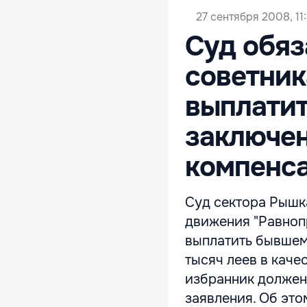
27 сентября 2008, 11
Суд обяз
советник
выплати
заключе
компенс
Суд сектора Рышк
движения "Равноп
выплатить бывшем
тысяч леев в каче
избранник должен
заявления. Об это