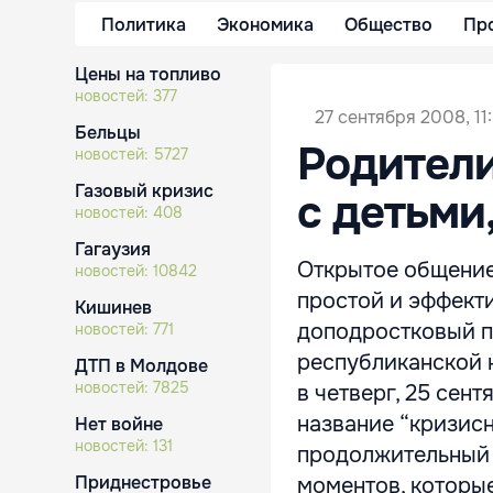
Политика
Экономика
Общество
Пр
Цены на топливо
новостей:
377
27 сентября 2008, 11
Бельцы
Родител
новостей:
5727
Газовый кризис
с детьми
новостей:
408
Гагаузия
Открытое общение
новостей:
10842
простой и эффект
Кишинев
доподростковый п
новостей:
771
республиканской 
ДТП в Молдове
новостей:
7825
в четверг, 25 сен
название “кризисн
Нет войне
новостей:
131
продолжительный п
Приднестровье
моментов, которые 