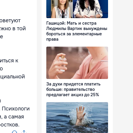
советуют
Гашицой: Мать и сестра
ужно в той
Людмилы Вартик вынуждены
бороться за элементарные
не
права
иться к
по
ециальной
За духи придется платить
больше: правительство
предлагает акциз до 25%
и
. Психологи
, а самая
остков.