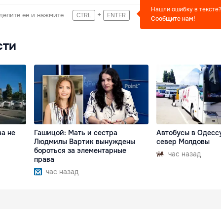
Нашли ошибку в тексте
+
делите ее и нажмите
CTRL
ENTER
Сообщите нам!
сти
ва не
Гашицой: Мать и сестра
Автобусы в Одессу
Людмилы Вартик вынуждены
север Молдовы
бороться за элементарные
час назад
права
час назад