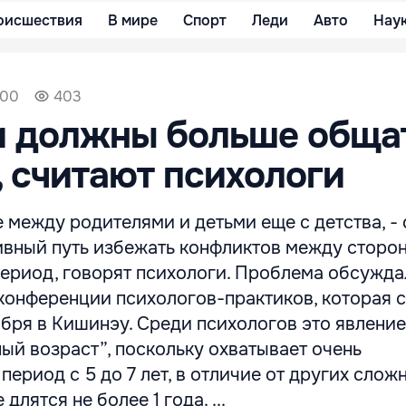
оисшествия
В мире
Спорт
Леди
Авто
Нау
:00
403
и должны больше обща
, считают психологи
 между родителями и детьми еще с детства, -
ивный путь избежать конфликтов между сторо
ериод, говорят психологи. Проблема обсужда
конференции психологов-практиков, которая 
тября в Кишинэу. Среди психологов это явление
ый возраст”, поскольку охватывает очень
ериод с 5 до 7 лет, в отличие от других слож
длятся не более 1 года. ...