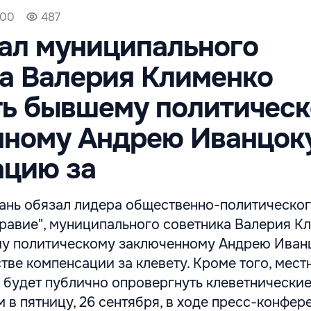
:00
487
ал муниципального
а Валерия Клименко
ть бывшему политичес
нному Андрею Иванцок
ацию за
ань обязал лидера общественно-политическо
равие", муниципального советника Валерия К
у политическому заключенному Андрею Иванц
стве компенсации за клевету. Кроме того, мест
 будет публично опровергнуть клеветнически
м в пятницу, 26 сентября, в ходе пресс-конфер