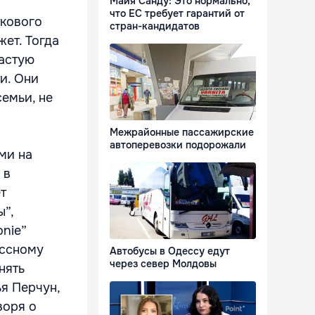
Майя Санду: Это нормально,
что ЕС требует гарантий от
ткового
стран-кандидатов
ет. Тогда
частую
и. Они
емьи, не
Межрайонные пассажирские
автоперевозки подорожали
ми на
 в
т
”,
nie”
ассному
Автобусы в Одессу едут
через север Молдовы
нять
я Перчун,
воря о