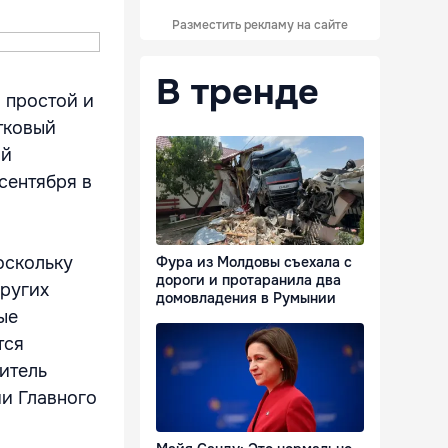
Разместить рекламу на сайте
В тренде
 простой и
тковый
ой
сентября в
оскольку
Фура из Молдовы съехала с
дороги и протаранила два
других
домовладения в Румынии
ые
тся
итель
ии Главного