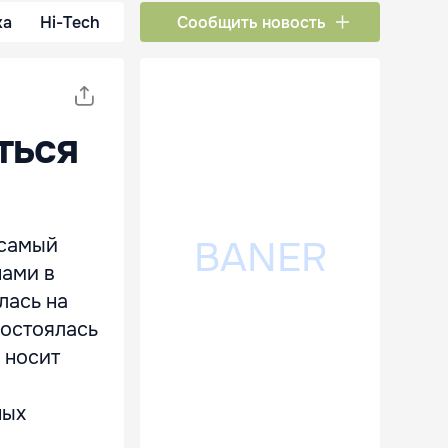
ка
Hi-Tech
Сообщить новость
ться
 самый
нами в
лась на
состоялась
 носит
ных