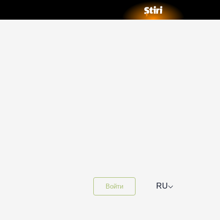
⌵
RU
Войти