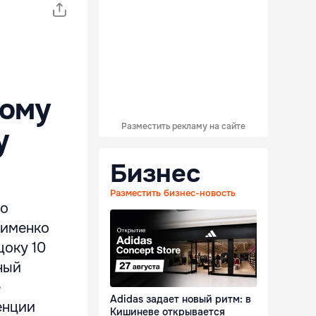
кому
Разместить рекламу на сайте
у
Бизнес
Разместить бизнес-новость
го
лименко
оку 10
ный
е
Adidas задает новый ритм: в
енции
Кишиневе открывается