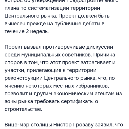
вопрос об утверждении Градостроительного
плана по систематизации территории
Центрального рынка. Проект должен быть
вынесен прежде на публичные дебаты в
течение 2 недель.
Проект вызвал противоречивые дискуссии
среди муниципальных советников. Причина
споров в том, что этот проект затрагивает и
участки, прилегающие к территории
реконструкции Центрального рынка, что, по
мнению некоторых местных избранников,
позволит и другим экономическим агентам из
зоны рынка требовать сертификаты о
строительстве.
Вице-мэр столицы Нистор Грозаву заявил, что