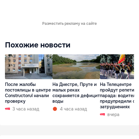
Разместить рекламу на сайте
Похожие новости
После жалобы
На Днестре, Пруте и
На Телецентре
постоялицы в центре
малых реках
пройдут репетиц
Constructorul начали
сохраняется дефицит
парада: водителе
проверку
воды
предупредили о
затруднениях
3 часа назад
4 часа назад
вчера