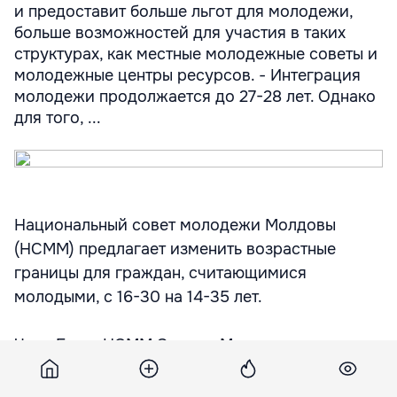
и предоставит больше льгот для молодежи,
больше возможностей для участия в таких
структурах, как местные молодежные советы и
молодежные центры ресурсов. - Интеграция
молодежи продолжается до 27-28 лет. Однако
для того, ...
Национальный совет молодежи Молдовы
(НСММ) предлагает изменить возрастные
границы для граждан, считающимися
молодыми, с 16-30 на 14-35 лет.
Член Бюро НСММ Эдуард Михалаш отметил,
что, утвердив этот законопроект, Молдова не
только будет соответствовать европейским