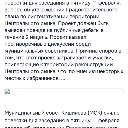
повестки дня заседания в пятницу, 11 февраля,
вопрос об утверждении Градостроительного
плана по систематизации территории
Центрального рынка. Проект должен быть
вынесен прежде на публичные дебаты в
течение 2 недель. Проект вызвал
противоречивые дискуссии среди
муниципальных советников. Причина споров в
том, что этот проект затрагивает и участки,
прилегающие к территории реконструкции
Центрального рынка, что, по мнению некоторых
местных избранников, ...
Муниципальный совет Кишинева (МСК) снял с
повестки дня заседания в пятницу, 11 февраля,