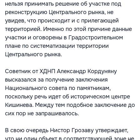
нельзя принимать решение об участке под
реконструкцию Центрального рынка, не
увидев, что происходит и с прилегающей
территорией. Именно по этой причине данные
участки и оговорены в Градостроительном
плане по систематизации территории
Центрального рынка.
Советник от ХДНП Александр Кордуняну
высказался за получение заключения
Национального совета по памятникам,
поскольку речь идет об историческом центре
Кишинева. Между тем подобное заключение до
сих пор не запрашивалось.
В свою очередь Нистор Грозаву утверждает,
что ни один объект в соответствующей зоне не