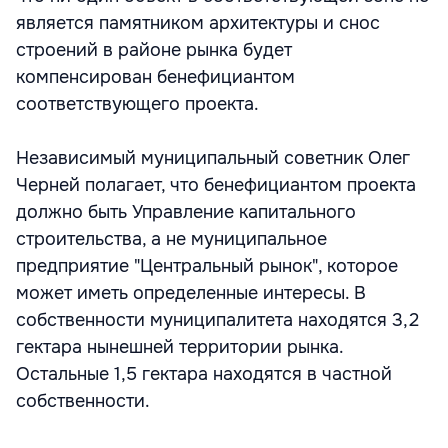
является памятником архитектуры и снос
строений в районе рынка будет
компенсирован бенефициантом
соответствующего проекта.
Независимый муниципальный советник Олег
Черней полагает, что бенефициантом проекта
должно быть Управление капитального
строительства, а не муниципальное
предприятие "Центральный рынок", которое
может иметь определенные интересы. В
собственности муниципалитета находятся 3,2
гектара нынешней территории рынка.
Остальные 1,5 гектара находятся в частной
собственности.