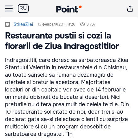
RU
StireaZilei
13 февраля 2011, 11:26
3 797
Restaurante pustii si cozi la
florarii de Ziua Indragostitilor
Indragostitii, care doresc sa sarbatoreasca Ziua
Sfantului Valentin in restaurantele din Chisinau,
au toate sansele sa ramana dezamagiti de
ofertele si preturile acestora. Majoritatea
localurilor din capitala vor avea de 14 februarie
un meniu obisnuit de bucate si deserturi. Nici
preturile nu difera prea mult de celelalte zile. Din
10 restaurante solicitate de noi, doar trei s-au
declarat gata sa-si delecteze clientii cu surprize
multicolore si cu un program deosebit de
sarbatoarea dragostei. “In