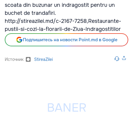
scoata din buzunar un indragostit pentru un
buchet de trandafiri.
http://stireazilei.md/c-2167-7258,Restaurante-
pustii-si-cozi-la-florarii-de-Ziua-Indragostitilor
Подпишитесь на новости Point.md в Google
Источник
StireaZilei