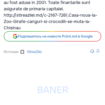
au fost aduse in 2001. Toate finantarile sunt
asigurate de primaria capitalei.
http://stireazilei.md/c-2167-7261,Casa-noua-la-
Zoo-Girafe-canguri-si-crocodili-se-muta-la-
Chisinau
Подпишитесь на новости Point.md в Google
Источник
StireaZilei