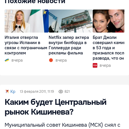
Похожие новости
Италия отвергла
Netflix запер актера
Брат Джоли
угрозы Испании в
внутри билборда в
совершил каминг
связи с пограничным
Голливуде ради
в 53 года и
контролем
рекламы фильма
признался после
развода, что он г
вчера
вчера
вчера
Kp
13 февраля 2011, 11:19
821
Каким будет Центральный
рынок Кишинева?
Муниципальный совет Кишинева (МСК) снял с