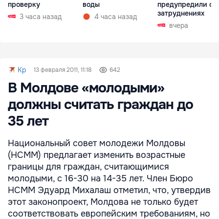
проверку
воды
предупредили о
затруднениях
3 часа назад
4 часа назад
вчера
Kp
13 февраля 2011, 11:18
642
В Молдове «молодыми»
должны считать граждан до
35 лет
Национальный совет молодежи Молдовы
(НСММ) предлагает изменить возрастные
границы для граждан, считающимися
молодыми, с 16-30 на 14-35 лет. Член Бюро
НСММ Эдуард Михалаш отметил, что, утвердив
этот законопроект, Молдова не только будет
соответствовать европейским требованиям, но