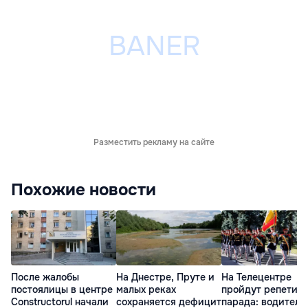
Разместить рекламу на сайте
Похожие новости
После жалобы
На Днестре, Пруте и
На Телецентре
постоялицы в центре
малых реках
пройдут репетиц
Constructorul начали
сохраняется дефицит
парада: водителе