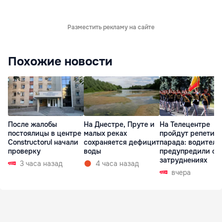
Разместить рекламу на сайте
Похожие новости
После жалобы
На Днестре, Пруте и
На Телецентре
постоялицы в центре
малых реках
пройдут репетиц
Constructorul начали
сохраняется дефицит
парада: водителе
проверку
воды
предупредили о
затруднениях
3 часа назад
4 часа назад
вчера