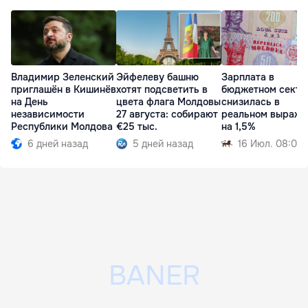
Владимир Зеленский
Эйфелеву башню
Зарплата в
приглашён в Кишинёв
хотят подсветить в
бюджетном секто
на День
цвета флага Молдовы
снизилась в
независимости
27 августа: собирают
реальном выраже
Республики Молдова
€25 тыс.
на 1,5%
6 дней назад
5 дней назад
16 Июл. 08:02