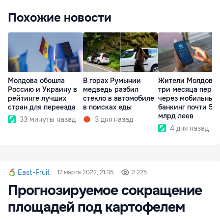
Похожие новости
Молдова обошла
В горах Румынии
Жители Молдовы 
Россию и Украину в
медведь разбил
три месяца пере
рейтинге лучших
стекло в автомобиле
через мобильный
стран для переезда
в поисках еды
банкинг почти 50
млрд леев
33 минуты назад
3 дня назад
4 дня назад
East-Fruit
17 марта 2022, 21:35
2 225
Прогнозируемое сокращение
площадей под картофелем