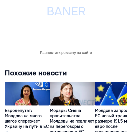
Разместить рекламу на сайте
Похожие новости
Евродепутат:
Морарь: Смена
Молдова запроси
Молдова на много
правительства
ЕС новый транш в
шагов опережает
Молдовы не повлияет
размере 191,5 млн
Украину на пути в ЕС
на переговоры о
евро после
вступлении в ЕС
проведения рефо