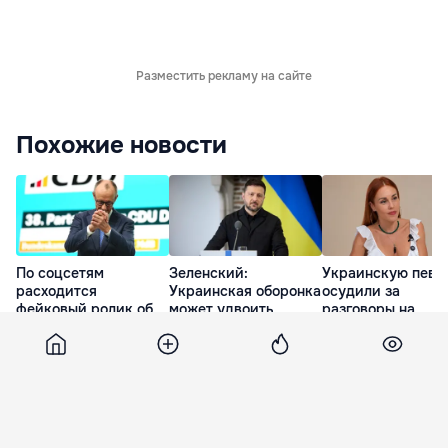
Разместить рекламу на сайте
Похожие новости
По соцсетям
Зеленский:
Украинскую певи
расходится
Украинская оборонка
осудили за
фейковый ролик об
может удвоить
разговоры на
отставке Мерца
объемы
русском языке во
производства
время секса
вчера
вчера
вчера