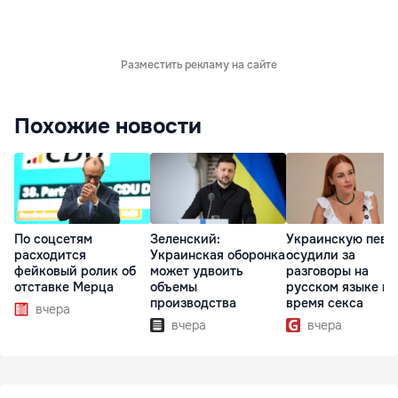
Разместить рекламу на сайте
Похожие новости
По соцсетям
Зеленский:
Украинскую певи
расходится
Украинская оборонка
осудили за
фейковый ролик об
может удвоить
разговоры на
отставке Мерца
объемы
русском языке во
производства
время секса
вчера
вчера
вчера