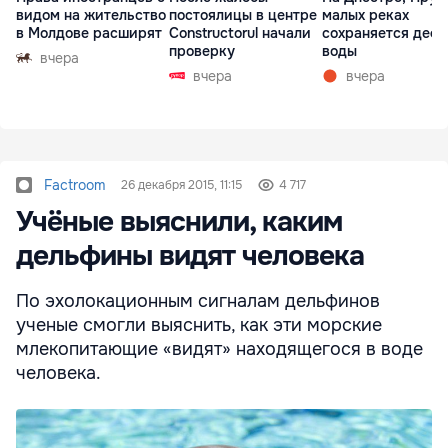
видом на жительство
постоялицы в центре
малых реках
в Молдове расширят
Constructorul начали
сохраняется деф
проверку
воды
вчера
вчера
вчера
Factroom
26 декабря 2015, 11:15
4 717
Учёные выяснили, каким
дельфины видят человека
По эхолокационным сигналам дельфинов
ученые смогли выяснить, как эти морские
млекопитающие «видят» находящегося в воде
человека.