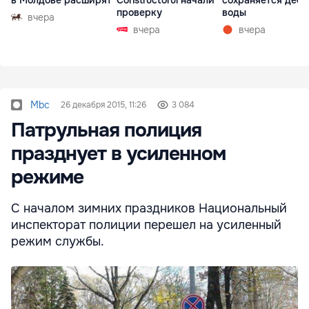
в Молдове расширят
Constructorul начали
сохраняется деф
проверку
воды
вчера
вчера
вчера
Mbc
26 декабря 2015, 11:26
3 084
Патрульная полиция
празднует в усиленном
режиме
С началом зимних праздников Национальный
инспекторат полиции перешел на усиленный
режим службы.