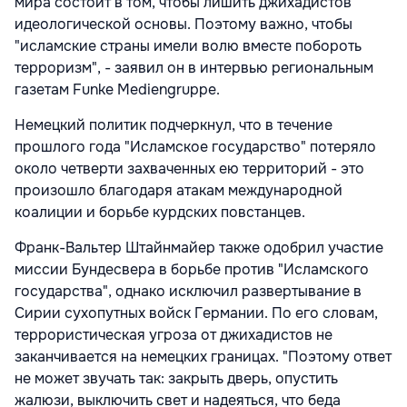
мира состоит в том, чтобы лишить джихадистов
идеологической основы. Поэтому важно, чтобы
"исламские страны имели волю вместе побороть
терроризм", - заявил он в интервью региональным
газетам Funke Mediengruppe.
Немецкий политик подчеркнул, что в течение
прошлого года "Исламское государство" потеряло
около четверти захваченных ею территорий - это
произошло благодаря атакам международной
коалиции и борьбе курдских повстанцев.
Франк-Вальтер Штайнмайер также одобрил участие
миссии Бундесвера в борьбе против "Исламского
государства", однако исключил развертывание в
Сирии сухопутных войск Германии. По его словам,
террористическая угроза от джихадистов не
заканчивается на немецких границах. "Поэтому ответ
не может звучать так: закрыть дверь, опустить
жалюзи, выключить свет и надеяться, что беда