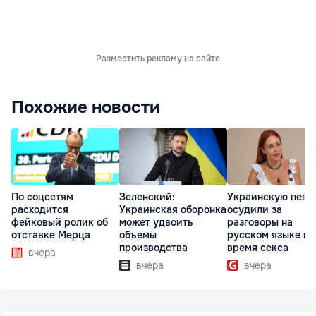
Разместить рекламу на сайте
Похожие новости
По соцсетям
Зеленский:
Украинскую певи
расходится
Украинская оборонка
осудили за
фейковый ролик об
может удвоить
разговоры на
отставке Мерца
объемы
русском языке во
производства
время секса
вчера
вчера
вчера