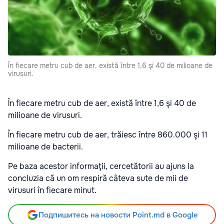
În fiecare metru cub de aer, există între 1,6 şi 40 de milioane de
virusuri.
În fiecare metru cub de aer, există între 1,6 şi 40 de
milioane de virusuri.
În fiecare metru cub de aer, trăiesc între
860.000 şi 11
milioane de bacterii.
Pe baza acestor informaţii, cercetătorii au ajuns la
concluzia că
un om respiră câteva sute de mii de
virusuri în fiecare minut.
Подпишитесь на новости Point.md в Google