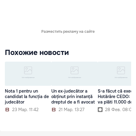
Разместить рекламу на сайте
Похожие новости
Nota 1 pentru un
Un ex-judecător a
S-a făcut că execu
candidat la funcția de
obținut prin instanță
Hotărâre CEDO: St
judecător
dreptul de a fi avocat
va plăti 11.000 de l
23 Мар. 11:42
21 Мар. 13:27
28 Фев. 08:00