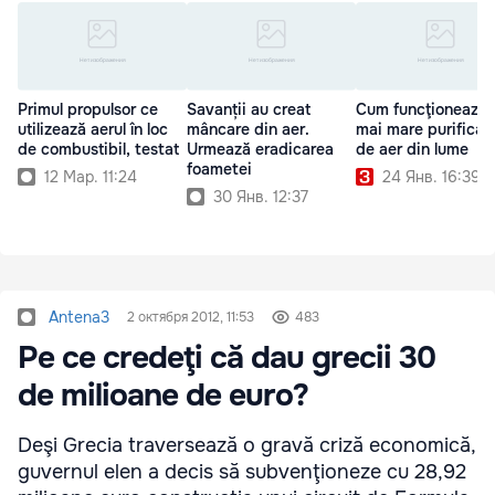
Primul propulsor ce
Savanții au creat
Cum funcţionează 
utilizează aerul în loc
mâncare din aer.
mai mare purificat
de combustibil, testat
Urmează eradicarea
de aer din lume
foametei
12 Мар. 11:24
24 Янв. 16:39
30 Янв. 12:37
Antena3
2 октября 2012, 11:53
483
Pe ce credeţi că dau grecii 30
de milioane de euro?
Deşi Grecia traversează o gravă criză economică,
guvernul elen a decis să subvenţioneze cu 28,92