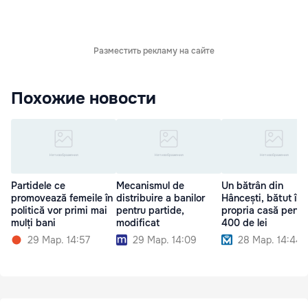
Разместить рекламу на сайте
Похожие новости
Partidele ce
Mecanismul de
Un bătrân din
promovează femeile în
distribuire a banilor
Hâncești, bătut în
politică vor primi mai
pentru partide,
propria casă pentr
mulți bani
modificat
400 de lei
29 Мар. 14:57
29 Мар. 14:09
28 Мар. 14:44