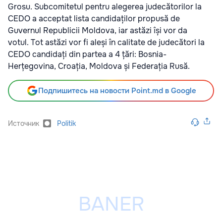
Grosu. Subcomitetul pentru alegerea judecătorilor la
CEDO a acceptat lista candidaților propusă de
Guvernul Republicii Moldova, iar astăzi își vor da
votul. Tot astăzi vor fi aleși în calitate de judecători la
CEDO candidați din partea a 4 țări: Bosnia-
Herțegovina, Croația, Moldova și Federația Rusă.
Подпишитесь на новости Point.md в Google
Источник
Politik