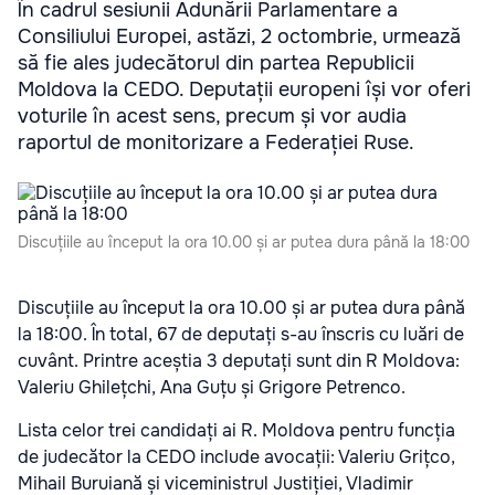
În cadrul sesiunii Adunării Parlamentare a
Consiliului Europei, astăzi, 2 octombrie, urmează
să fie ales judecătorul din partea Republicii
Moldova la CEDO. Deputații europeni își vor oferi
voturile în acest sens, precum și vor audia
raportul de monitorizare a Federației Ruse.
Discuțiile au început la ora 10.00 și ar putea dura până la 18:00
Discuțiile au început la ora 10.00 și ar putea dura până
la 18:00. În total, 67 de deputați s-au înscris cu luări de
cuvânt. Printre aceștia 3 deputați sunt din R Moldova:
Valeriu Ghilețchi, Ana Guțu și Grigore Petrenco.
Lista celor trei candidați ai R. Moldova pentru funcția
de judecător la CEDO include avocații: Valeriu Grițco,
Mihail Buruiană și viceministrul Justiției, Vladimir