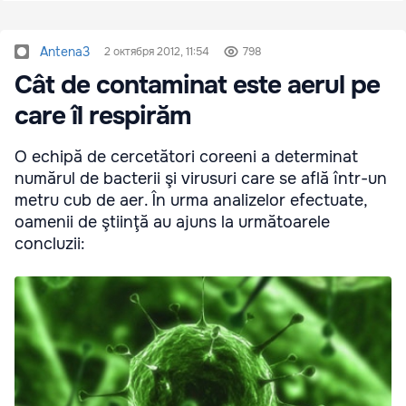
Antena3
2 октября 2012, 11:54
798
Cât de contaminat este aerul pe
care îl respirăm
O echipă de cercetători coreeni a determinat
numărul de bacterii şi virusuri care se află într-un
metru cub de aer. În urma analizelor efectuate,
oamenii de ştiinţă au ajuns la următoarele
concluzii: