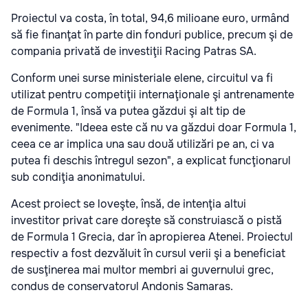
Proiectul va costa, în total, 94,6 milioane euro, urmând
să fie finanţat în parte din fonduri publice, precum şi de
compania privată de investiţii Racing Patras SA.
Conform unei surse ministeriale elene, circuitul va fi
utilizat pentru competiţii internaţionale şi antrenamente
de Formula 1, însă va putea găzdui şi alt tip de
evenimente. "Ideea este că nu va găzdui doar Formula 1,
ceea ce ar implica una sau două utilizări pe an, ci va
putea fi deschis întregul sezon", a explicat funcţionarul
sub condiţia anonimatului.
Acest proiect se loveşte, însă, de intenţia altui
investitor privat care doreşte să construiască o pistă
de Formula 1 Grecia, dar în apropierea Atenei. Proiectul
respectiv a fost dezvăluit în cursul verii şi a beneficiat
de susţinerea mai multor membri ai guvernului grec,
condus de conservatorul Andonis Samaras.