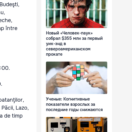
Budeşti,
nu,
Veche,
mp între
Новый «Человек-паук»
собрал $355 млн за первый
уик-энд в
североамериканском
прокате
7:00.
.
Ученые: Когнитивные
atanţilor,
показатели взрослых за
 Păcii, Lazo,
последние годы снижаются
da de timp