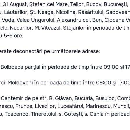
 31 August, Ştefan cel Mare, Teilor, Bucov, Bucureşti, 
pu, Lăutarilor, Şt. Neaga, Nicolina, Răsăritului, Sadovea
lui Vodă, Valea Ungurului, Alexandru cel. Bun, Ciocana 
cle, Nucarilor, M. Viteazul, Stejarilor în perioada de ti
u 5-6 ore.
perate deconectări pe următoarele adrese:
. Bulboaca parţial în perioada de timp între 09:00 şi 1
rci-Moldoveni în perioada de timp între 09:00 şi 17:00
 Cantemir de pe str. B. Glăvan, Bucuria, Busuioc, Comb
escu, Frunze, Livezilor, Luceafărul, Marinescu, Muncii,
, Tcacenco, Tineretului, s. Goteşti, s. Cania în perioa