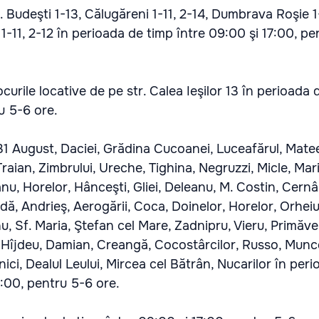
. Budeşti 1-13, Călugăreni 1-11, 2-14, Dumbrava Roşie 1
 1-11, 2-12 în perioada de timp între 09:00 şi 17:00, p
curile locative de pe str. Calea Ieşilor 13 în perioada 
u 5-6 ore.
31 August, Daciei, Grădina Cucoanei, Luceafărul, Mateev
Traian, Zimbrului, Ureche, Tighina, Negruzzi, Micle, Mar
u, Horelor, Hânceşti, Gliei, Deleanu, M. Costin, Cernâ
, Andrieş, Aerogării, Coca, Doinelor, Horelor, Orheiul
, Sf. Maria, Ştefan cel Mare, Zadnipru, Vieru, Primăver
i, Hîjdeu, Damian, Creangă, Cocostârcilor, Russo, Munce
ici, Dealul Leului, Mircea cel Bătrân, Nucarilor în per
7:00, pentru 5-6 ore.