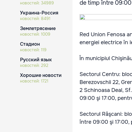
de timp între 09:00 ş
новостей:
34989
Украина-Россия
новостей:
8491
Землетрясение
Red Union Fenosa anu
новостей:
1009
energiei electrice în 
Стадион
новостей:
119
În municipiul Chişină
Русский язык
новостей:
292
Sectorul Centru: blocu
Хорошие новости
новостей:
1721
Berezovschii 22, Gren
2 Schinoasa Deal, Sf. 
09:00 şi 17:00, pentr
Sectorul Râşcani: blo
între 09:00 şi 17:00,