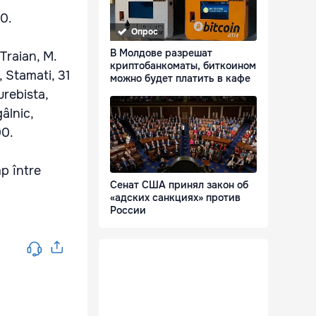
00.
Опрос
В Молдове разрешат
 Traian, M.
криптобанкоматы, биткоином
, Stamati, 31
можно будет платить в кафе
rebista,
âlnic,
00.
mp între
Сенат США принял закон об
«адских санкциях» против
России