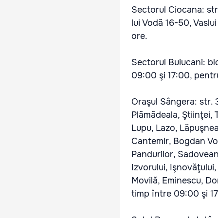
Sectorul Ciocana: str
lui Vodă 16-50, Vaslui
ore.
Sectorul Buiucani: blo
09:00 şi 17:00, pentr
Oraşul Sângera: str. 
Plămădeala, Ştiinţei, 
Lupu, Lazo, Lăpuşnean
Cantemir, Bogdan Vodă
Pandurilor, Sadoveanu
Izvorului, Işnovăţulu
Movilă, Eminescu, Don
timp între 09:00 şi 1