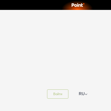
⌵
RU
Войти