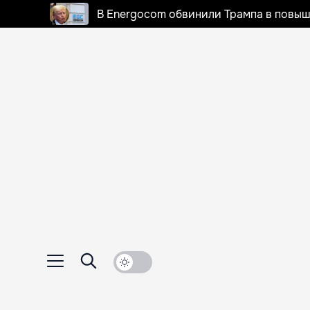
В Energocom обвинили Трампа в повыш