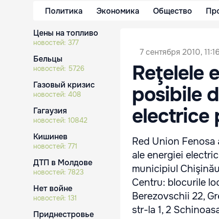
Политика
Экономика
Общество
Пр
Цены на топливо
новостей:
377
7 сентября 2010, 11:1
Бельцы
Reţelele 
новостей:
5726
Газовый кризис
posibile 
новостей:
408
electrice
Гагаузия
новостей:
10842
Кишинев
Red Union Fenosa a
новостей:
771
ale energiei electri
ДТП в Молдове
municipiul Chişinău
новостей:
7823
Centru: blocurile loc
Нет войне
Berezovschii 22, Gr
новостей:
131
str-la 1, 2 Schinoasa
Приднестровье