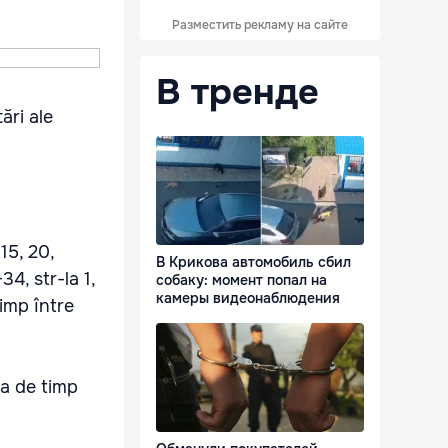
Разместить рекламу на сайте
В тренде
ări ale
15, 20,
В Крикова автомобиль сбил
4, str-la 1,
собаку: момент попал на
камеры видеонаблюдения
timp între
da de timp