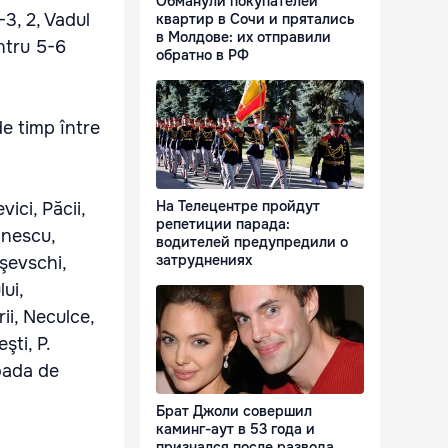
Обманули покупателей
-3, 2, Vadul
квартир в Сочи и прятались
в Молдове: их отправили
entru 5-6
обратно в РФ
de timp între
На Телецентре пройдут
ici, Păcii,
репетиции парада:
inescu,
водителей предупредили о
затруднениях
şevschi,
ui,
ii, Neculce,
şti, P.
ioada de
Брат Джоли совершил
каминг-аут в 53 года и
признался после развода,