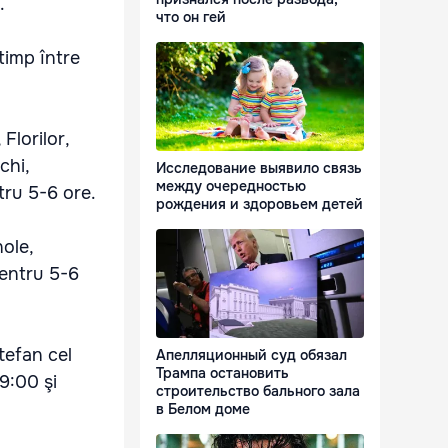
.
что он гей
 timp între
Florilor,
chi,
Исследование выявило связь
между очередностью
tru 5-6 ore.
рождения и здоровьем детей
ole,
pentru 5-6
tefan cel
Апелляционный суд обязал
Трампа остановить
09:00 şi
строительство бального зала
в Белом доме