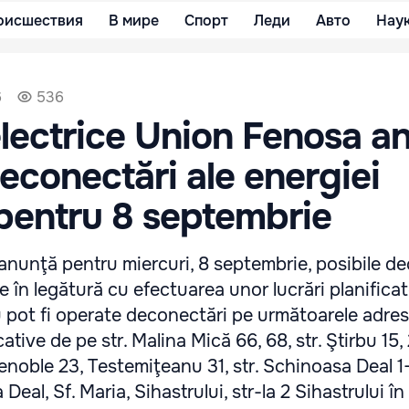
оисшествия
В мире
Спорт
Леди
Авто
Нау
6
536
electrice Union Fenosa a
deconectări ale energiei
 pentru 8 septembrie
nunţă pentru miercuri, 8 septembrie, posibile de
ce în legătură cu efectuarea unor lucrări planificat
 pot fi operate deconectări pe următoarele adres
ative de pe str. Malina Mică 66, 68, str. Ştirbu 15,
enoble 23, Testemiţeanu 31, str. Schinoasa Deal 1
 Deal, Sf. Maria, Sihastrului, str-la 2 Sihastrului î