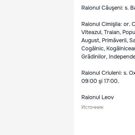
Raionul Căuşeni: s. B
Raionul Cimişlia: or. 
Viteazul, Traian, Popu
August, Primăverii, 
Cogâlnic, Kogălniceanu
Grădinilor, Independe
Raionul Criuleni: s. O
09:00 şi 17:00.
Raionul Leov
Источник