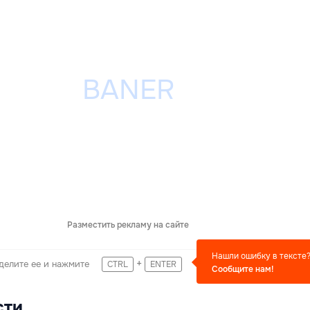
Разместить рекламу на сайте
Нашли ошибку в тексте
+
делите ее и нажмите
CTRL
ENTER
Сообщите нам!
сти