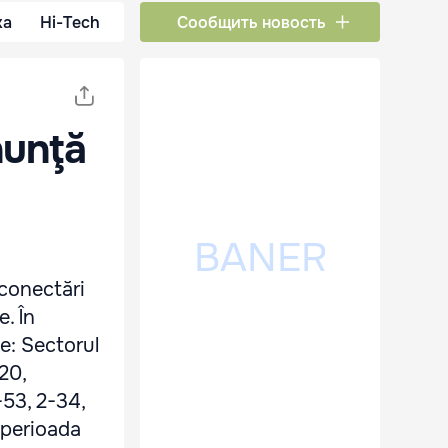
ка
Hi-Tech
Сообщить новость
nunţă
conectări
e. În
e: Sectorul
 20,
-53, 2-34,
n perioada