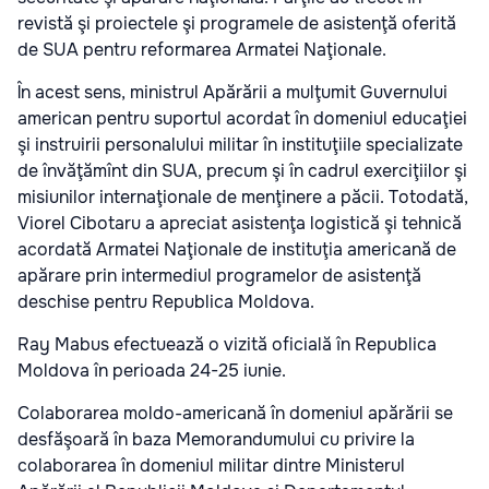
revistă şi proiectele şi programele de asistenţă oferită
de SUA pentru reformarea Armatei Naţionale.
În acest sens, ministrul Apărării a mulţumit Guvernului
american pentru suportul acordat în domeniul educaţiei
şi instruirii personalului militar în instituţiile specializate
de învăţămînt din SUA, precum şi în cadrul exerciţiilor şi
misiunilor internaţionale de menţinere a păcii. Totodată,
Viorel Cibotaru a apreciat asistenţa logistică şi tehnică
acordată Armatei Naţionale de instituţia americană de
apărare prin intermediul programelor de asistenţă
deschise pentru Republica Moldova.
Ray Mabus efectuează o vizită oficială în Republica
Moldova în perioada 24-25 iunie.
Colaborarea moldo-americană în domeniul apărării se
desfăşoară în baza Memorandumului cu privire la
colaborarea în domeniul militar dintre Ministerul