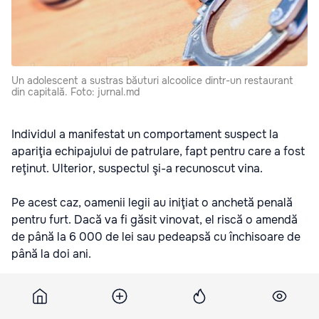
Un adolescent a sustras băuturi alcoolice dintr-un restaurant
din capitală. Foto: jurnal.md
Individul a manifestat un comportament suspect la
apariţia echipajului de patrulare, fapt pentru care a fost
reţinut. Ulterior, suspectul şi-a recunoscut vina.
Pe acest caz, oamenii legii au iniţiat o anchetă penală
pentru furt. Dacă va fi găsit vinovat, el riscă o amendă
de până la 6 000 de lei sau pedeapsă cu închisoare de
până la doi ani.
Подпишитесь на новости Point.md в Google