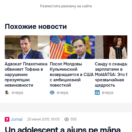
Разместить рекламу на сайте
Похожие новости
Адвокат Плахотнюка
Посол Молдовы
Санду о скандале
обвиняет Тофана в
Кульминский
зарплатами в
нарушении
возвращается в США
MoldATSA: Это бы
презумпции
с амбициозной
чрезвычайная
невиновности
повесткой
щедрость
вчера
вчера
вчера
Jurnal
25 июня 2015, 19:05
555
Un adolescent a ajuns pe mâna