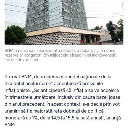
BNM a decis să majoreze rata de bază a dobânzii şi a normei
rezervelor obligatorii din mijloacele atrase în lei moldoveneşti.
Foto: adevarul.md
Potrivit BNM, deprecierea monedei naţionale de la
începutul anului curent accentuează presiunile
inflaţioniste. „Se anticipează că inflaţia se va accelera
în trimestrele următoare, inclusiv din cauza bazei joase
din anul precedent. În acest context, s-a decis prin vot
unanim să fie majorată rata dobînzii de politică
monetară cu 1%, de la 14,5 la 15,5 la sută anual”, anunţă
BNM.