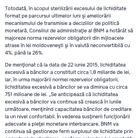
Totodată, în scopul sterilizării excesului de lichiditate
format pe parcursul ultimelor luni şi ameliorării
mecanismului de transmisie a deciziilor de politică
monetară, Consiliul de administraţie al BNM a hotărât să
majoreze norma rezervelor obligatorii din mijloacele
atrase în lei moldoveneşti şi în valută neconvertibilă cu
4%, până la 26%.
De menţionat că la data de 22 iunie 2015, lichiditatea
excesivă a băncilor a constituit circa 1,8 miliarde de lei,
iar, în urma majorării normei rezervelor obligatorii,
lichiditatea excesivă a băncilor se va diminua cu circa
751 milioane de lei. „Se anticipează că lichiditatea
excesivă a băncilor va continua să crească în lunile
următoare, menţinînd capacitatea băncilor de creditare
la un nivel confortabil. În vederea susţinerii funcţionării
adecvate a pieţei monetare interbancare, BNM va
continua să gestioneze ferm surplusul de lichiditate prin