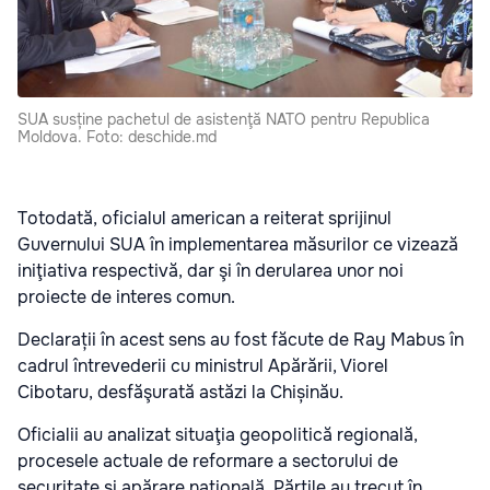
SUA susține pachetul de asistenţă NATO pentru Republica
Moldova. Foto: deschide.md
Totodată, oficialul american a reiterat sprijinul
Guvernului SUA în implementarea măsurilor ce vizează
iniţiativa respectivă, dar şi în derularea unor noi
proiecte de interes comun.
Declarații în acest sens au fost făcute de Ray Mabus în
cadrul întrevederii cu ministrul Apărării, Viorel
Cibotaru, desfăşurată astăzi la Chișinău.
Oficialii au analizat situaţia geopolitică regională,
procesele actuale de reformare a sectorului de
securitate şi apărare naţională. Părţile au trecut în