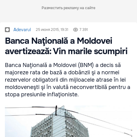
Разместить рекламу на сайте
Adevarul
25 июня 2015, 19:31
7 391
Banca Naţională a Moldovei
avertizează: Vin marile scumpiri
Banca Naţională a Moldovei (BNM) a decis să
majoreze rata de bază a dobânzii şi a normei
rezervelor obligatorii din mijloacele atrase în lei
moldoveneşti şi în valută neconvertibilă pentru a
stopa presiunile inflaţioniste.