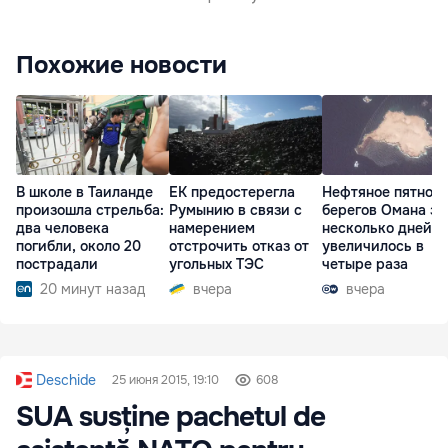
Похожие новости
В школе в Таиланде
ЕК предостерегла
Нефтяное пятно у
произошла стрельба:
Румынию в связи с
берегов Омана за
два человека
намерением
несколько дней
погибли, около 20
отстрочить отказ от
увеличилось в
пострадали
угольных ТЭС
четыре раза
20 минут назад
вчера
вчера
Deschide
25 июня 2015, 19:10
608
SUA susține pachetul de