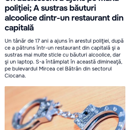
poliţiei; A sustras băuturi
alcoolice dintr-un restaurant din
capitală
Un tânăr de 17 ani a ajuns în arestul poliţiei, după
ce a pătruns într-un restaurant din capitală şi a
sustras mai multe sticle cu băuturi alcoolice, dar
şi un laptop. S-a întâmplat în această dimineaţă,
pe bulevardul Mircea cel Bătrân din sectorul
Ciocana.