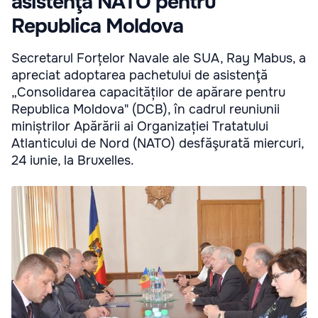
asistenţă NATO pentru
Republica Moldova
Secretarul Forțelor Navale ale SUA, Ray Mabus, a
apreciat adoptarea pachetului de asistenţă
„Consolidarea capacităților de apărare pentru
Republica Moldova" (DCB), în cadrul reuniunii
miniștrilor Apărării ai Organizației Tratatului
Atlanticului de Nord (NATO) desfăşurată miercuri,
24 iunie, la Bruxelles.