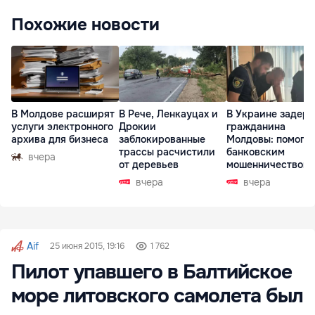
Похожие новости
В Молдове расширят
В Рече, Ленкауцах и
В Украине задер
услуги электронного
Дрокии
гражданина
архива для бизнеса
заблокированные
Молдовы: помогал
трассы расчистили
банковским
вчера
от деревьев
мошенничеством 
Чехии
вчера
вчера
Aif
25 июня 2015, 19:16
1 762
Пилот упавшего в Балтийское
море литовского самолета был