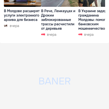
В Молдове расширят
В Рече, Ленкауцах и
В Украине задер
услуги электронного
Дрокии
гражданина
архива для бизнеса
заблокированные
Молдовы: помогал
трассы расчистили
банковским
вчера
от деревьев
мошенничеством 
Чехии
вчера
вчера