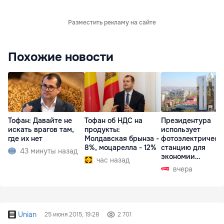
Разместить рекламу на сайте
Похожие новости
Тофан: Давайте не
Тофан об НДС на
Президентура
искать врагов там,
продукты:
использует
где их нет
Молдавская брынза -
фотоэлектрическ
8%, моцарелла - 12%
станцию для
43 минуты назад
экономии
час назад
электроэнергии
вчера
Unian
25 июня 2015, 19:28
2 701