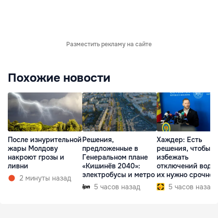
Разместить рекламу на сайте
Похожие новости
После изнурительной
Решения,
Хаждер: Есть
жары Молдову
предложенные в
решения, чтобы
накроют грозы и
Генеральном плане
избежать
ливни
«Кишинёв 2040»:
отключений воды,
электробусы и метро
их нужно срочно
2 минуты назад
внедрить
5 часов назад
5 часов назад