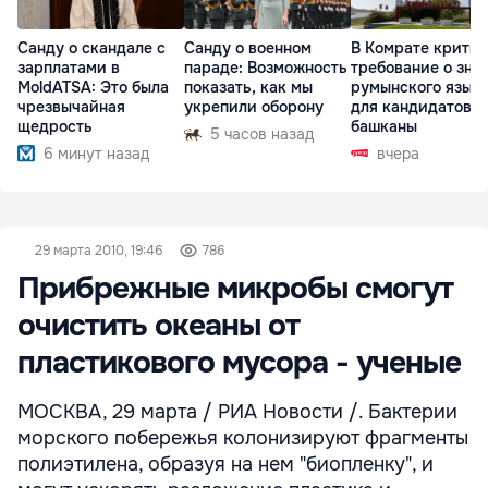
Санду о скандале с
Санду о военном
В Комрате крити
зарплатами в
параде: Возможность
требование о зна
MoldATSA: Это была
показать, как мы
румынского язык
чрезвычайная
укрепили оборону
для кандидатов в
щедрость
башканы
5 часов назад
6 минут назад
вчера
29 марта 2010, 19:46
786
Прибрежные микробы смогут
очистить океаны от
пластикового мусора - ученые
МОСКВА, 29 марта / РИА Новости /. Бактерии
морского побережья колонизируют фрагменты
полиэтилена, образуя на нем "биопленку", и