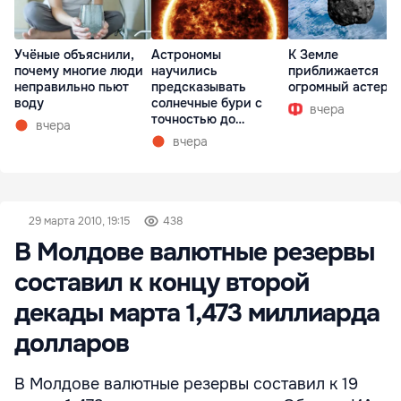
Учёные объяснили,
Астрономы
К Земле
почему многие люди
научились
приближается
неправильно пьют
предсказывать
огромный астеро
воду
солнечные бури с
вчера
точностью до
вчера
получаса
вчера
29 марта 2010, 19:15
438
В Молдове валютные резервы
составил к концу второй
декады марта 1,473 миллиарда
долларов
В Молдове валютные резервы составил к 19