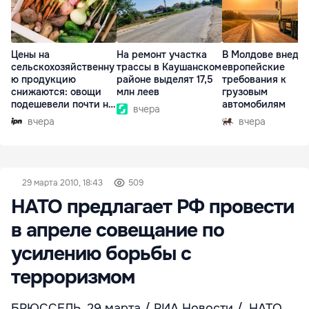
Цены на
На ремонт участка
В Молдове внедр
сельскохозяйственну
трассы в Каушанском
европейские
ю продукцию
районе выделят 17,5
требования к
снижаются: овощи
млн леев
грузовым
подешевели почти на
автомобилям
вчера
30%
вчера
вчера
29 марта 2010, 18:43
509
НАТО предлагает РФ провести
в апреле совещание по
усилению борьбы с
терроризмом
БРЮССЕЛЬ, 29 марта / РИА Новости /. НАТО