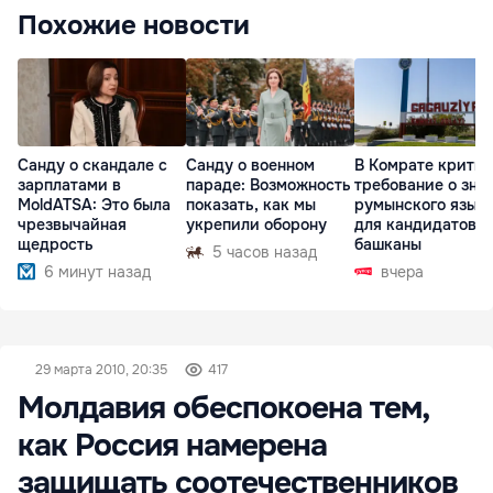
Похожие новости
Санду о скандале с
Санду о военном
В Комрате крити
зарплатами в
параде: Возможность
требование о зна
MoldATSA: Это была
показать, как мы
румынского язык
чрезвычайная
укрепили оборону
для кандидатов в
щедрость
башканы
5 часов назад
6 минут назад
вчера
29 марта 2010, 20:35
417
Молдавия обеспокоена тем,
как Россия намерена
защищать соотечественников