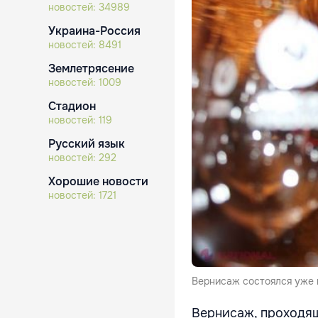
новостей:
34989
Украина-Россия
новостей:
8491
Землетрясение
новостей:
1009
Стадион
новостей:
119
Русский язык
новостей:
292
Хорошие новости
новостей:
1721
Вернисаж состоялся уже в
Вернисаж, проходящ