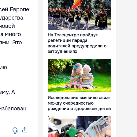
сей Европе:
ударства.
еновой
на много
На Телецентре пройдут
репетиции парада:
ями. Это
водителей предупредили о
затруднениях
нию
ему. А
Исследование выявило связь
между очередностью
избалован
рождения и здоровьем детей