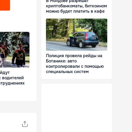
В Молдове разрешат
криптобанкоматы, биткоином
можно будет платить в кафе
Полиция провела рейды на
Ботанике: авто
контролировали с помощью
специальных систем
ойдут
: водителей
атруднениях