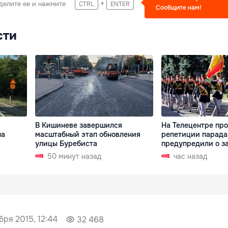
+
делите ее и нажмите
CTRL
ENTER
Сообщите нам!
сти
В Кишиневе завершился
На Телецентре пр
на
масштабный этап обновления
репетиции парада
улицы Буребиста
предупредили о з
50 минут назад
час назад
бря 2015, 12:44
32 468