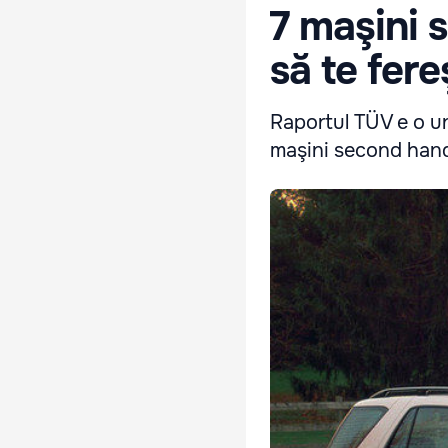
7 maşini 
să te fere
Raportul TÜV e o un
maşini second hand