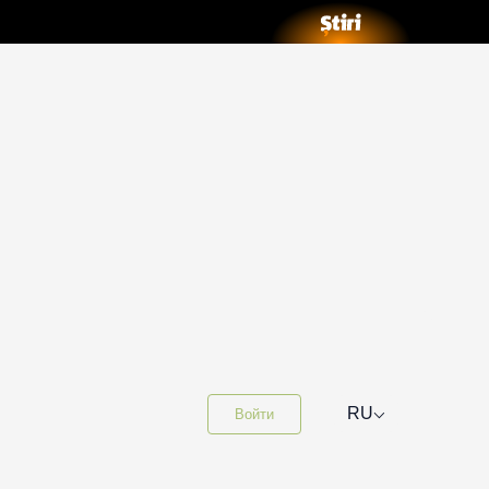
⌵
RU
Войти