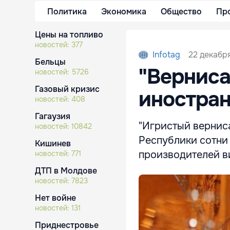
Политика
Экономика
Общество
Пр
Цены на топливо
новостей:
377
22 декабря
Infotag
Бельцы
"Верниса
новостей:
5726
Газовый кризис
иностран
новостей:
408
Гагаузия
"Игристый вернис
новостей:
10842
Республики сотни 
Кишинев
производителей в
новостей:
771
ДТП в Молдове
новостей:
7823
Нет войне
новостей:
131
Приднестровье