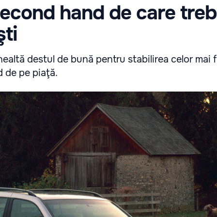
second hand de care treb
şti
ealtă destul de bună pentru stabilirea celor mai f
 de pe piaţă.