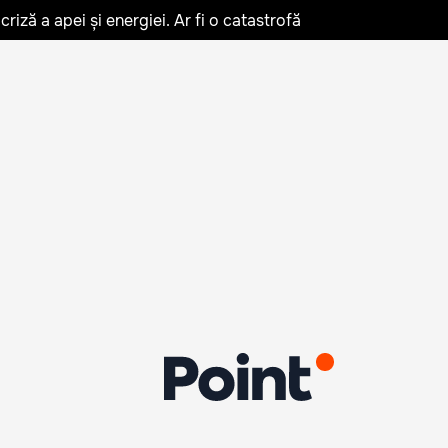
iză a apei și energiei. Ar fi o catastrofă