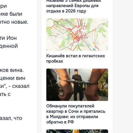
Названы 5 самых дешевых
при
направлений Европы для
отдыха в 2026 году
ике были
ютно новые.
ти Ион
жденной
Кишинёв встал в гигантских
пробках
ков вина.
ценки вин
", - сказал
ть с
Обманули покупателей
квартир в Сочи и прятались
в Молдове: их отправили
зал, что
обратно в РФ