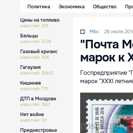
Политика
Экономика
Общество
Пр
Цены на топливо
новостей:
376
26 июля 2016
Mbc
Бельцы
"Почта М
новостей:
5726
Газовый кризис
марок к 
новостей:
406
Гагаузия
Госпредприятие "
новостей:
10842
марок "XXXI летни
Кишинев
новостей:
770
ДТП в Молдове
новостей:
7821
Нет войне
новостей:
131
Приднестровье