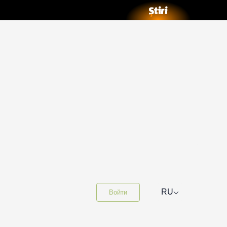
⌵
RU
Войти