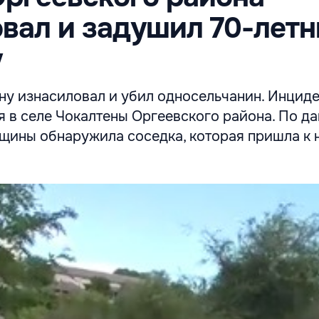
вал и задушил 70-лет
у
у изнасиловал и убил односельчанин. Инциде
я в селе Чокалтены Оргеевского района. По д
щины обнаружила соседка, которая пришла к 