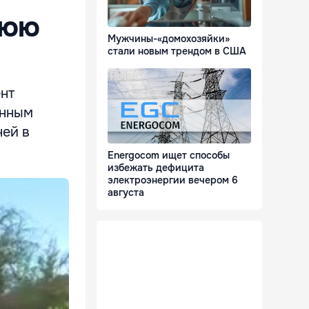
нюю
Мужчины-«домохозяйки»
стали новым трендом в США
нт
анным
ней в
Energocom ищет способы
избежать дефицита
электроэнергии вечером 6
августа