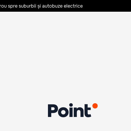
rou spre suburbii și autobuze electrice