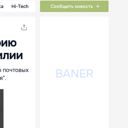
ка
Hi-Tech
Сообщить новость
рию
илии
ю почтовых
я".