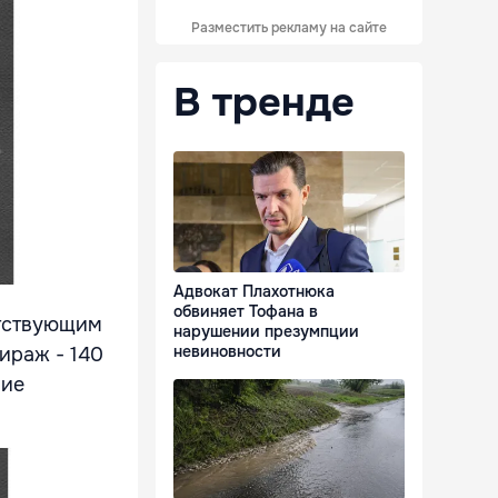
Разместить рекламу на сайте
В тренде
Адвокат Плахотнюка
обвиняет Тофана в
етствующим
нарушении презумпции
невиновности
Тираж - 140
лие
.