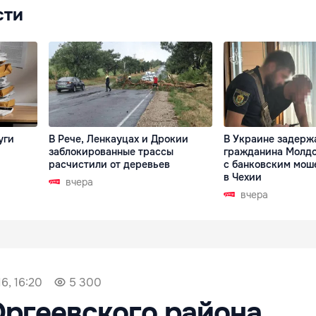
сти
уги
В Рече, Ленкауцах и Дрокии
В Украине задерж
заблокированные трассы
гражданина Молдо
расчистили от деревьев
с банковским мош
в Чехии
вчера
вчера
6, 16:20
5 300
ргеевского района