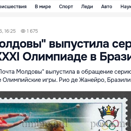
оисшествия
В мире
Спорт
Леди
Авто
Нау
, 16:25
1 675
олдовы" выпустила се
ХXXI Олимпиаде в Браз
Почта Молдовы" выпустила в обращение сери
е Олимпийские игры. Рио де Жанейро, Бразили