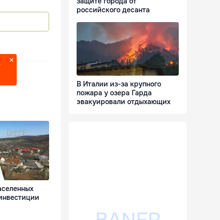
защите города от
российского десанта
?
В Италии из-за крупного
пожара у озера Гарда
эвакуировали отдыхающих
аселенных
 инвестиции