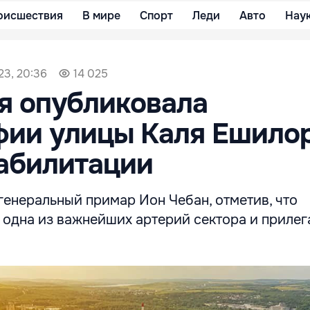
оисшествия
В мире
Спорт
Леди
Авто
Нау
23, 20:36
14 025
я опубликовала
фии улицы Каля Ешило
абилитации
генеральный примар Ион Чебан, отметив, что
 одна из важнейших артерий сектора и приле