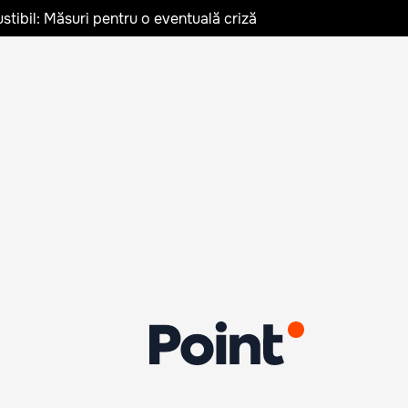
stibil: Măsuri pentru o eventuală criză