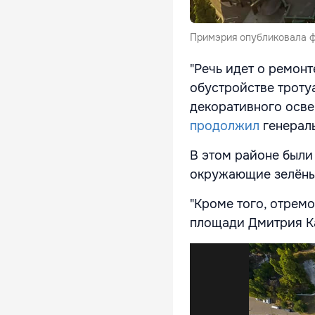
Примэрия опубликовала ф
"Речь идет о ремон
обустройстве троту
декоративного освещ
продолжил
генерал
В этом районе были 
окружающие зелёны
"Кроме того, отрем
площади Дмитрия Ка