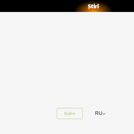
⌵
RU
Войти