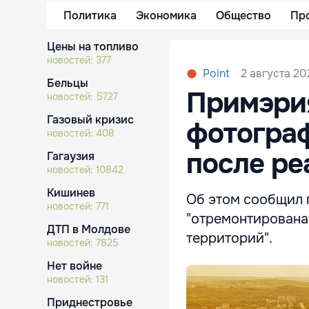
Политика
Экономика
Общество
Пр
Цены на топливо
новостей:
377
2 августа 20
Point
Бельцы
Примэри
новостей:
5727
Газовый кризис
фотогра
новостей:
408
после ре
Гагаузия
новостей:
10842
Кишинев
Об этом сообщил 
новостей:
771
"отремонтирована
ДТП в Молдове
территорий".
новостей:
7825
Нет войне
новостей:
131
Приднестровье