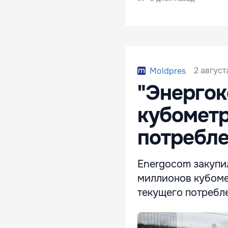
2 август
Moldpres
"Энергок
кубометр
потребле
Energocom закупил
миллионов кубомет
текущего потребле