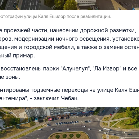
отографии улицы Каля Ешилор после реабилитации.
те проезжей части, нанесении дорожной разметки,
аров, модернизации ночного освещения, установк
ения и городской мебели, а также о замене остан
ьный примар.
восстановлены парки "Алунелул", "Ла Извор" и все
е зоны.
онтированы подземные переходы на улице Каля Еши
нтемира", - заключил Чебан.