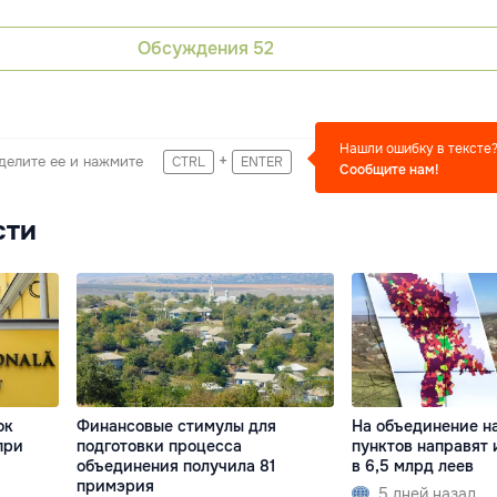
Обсуждения
52
Нашли ошибку в тексте
+
делите ее и нажмите
CTRL
ENTER
Сообщите нам!
сти
ок
Финансовые стимулы для
На объединение н
при
подготовки процесса
пунктов направят
объединения получила 81
в 6,5 млрд леев
примэрия
5 дней назад