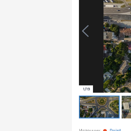
1
/
19
Источник
Point