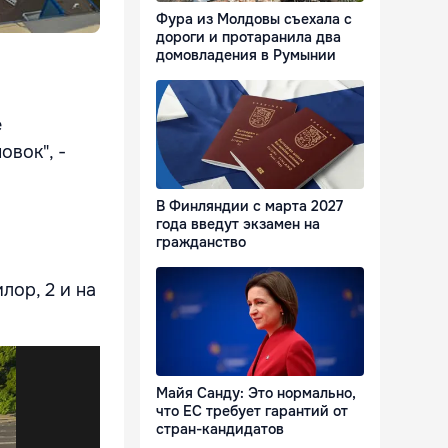
Фура из Молдовы съехала с
дороги и протаранила два
домовладения в Румынии
е
овок", -
В Финляндии с марта 2027
года введут экзамен на
гражданство
лор, 2 и на
Майя Санду: Это нормально,
что ЕС требует гарантий от
стран-кандидатов