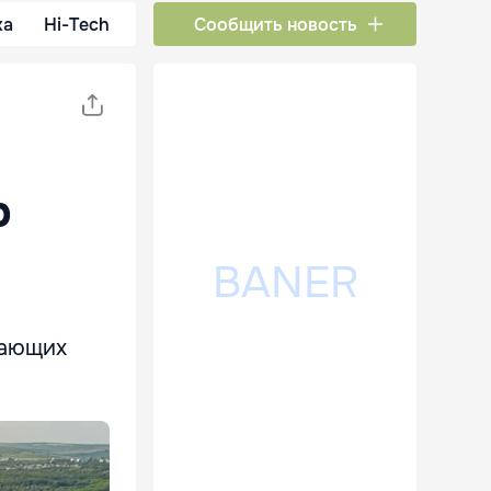
ка
Hi-Tech
Сообщить новость
р
гающих