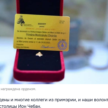
 награждена орденом.
дены и многие коллеги из примэрии, и наши волонт
столицы Ион Чебан.