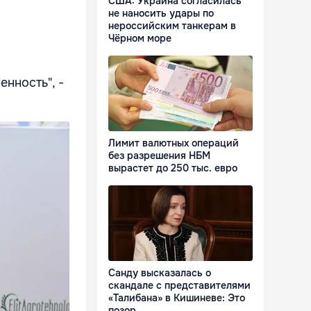
США: Украина согласилась
не наносить удары по
нероссийским танкерам в
Чёрном море
енность", -
Лимит валютных операций
без разрешения НБМ
вырастет до 250 тыс. евро
Санду высказалась о
скандале с представителями
«Талибана» в Кишиневе: Это
позор