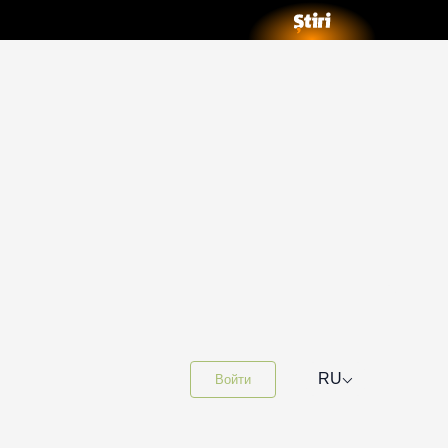
⌵
RU
Войти