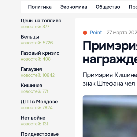
Политика
Экономика
Общество
Пр
Цены на топливо
новостей:
377
27 марта 202
Point
Бельцы
Примэри
новостей:
5726
Газовый кризис
награжд
новостей:
408
Гагаузия
Примэрия Кишинев
новостей:
10842
знак Штефана чел 
Кишинев
новостей:
771
ДТП в Молдове
новостей:
7824
Нет войне
новостей:
131
Приднестровье