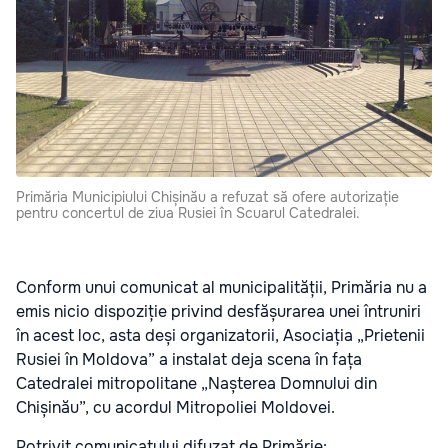
Primăria Municipiului Chișinău a refuzat să ofere autorizație
pentru concertul de ziua Rusiei în Scuarul Catedralei.
Conform unui comunicat al municipalității, Primăria nu a
emis nicio dispoziție privind desfășurarea unei întruniri
în acest loc, asta deși organizatorii, Asociația „Prietenii
Rusiei în Moldova” a instalat deja scena în fața
Catedralei mitropolitane „Nașterea Domnului din
Chișinău”, cu acordul Mitropoliei Moldovei.
Potrivit comunicatului difuzat de Primărie: