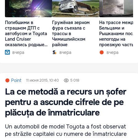
Погибшими в
Гружёная зерном
На трассе между
страшном ДТП с
фура съехала с
Бельцами и
автобусом и Toyota
трассы в
Рышканами после
Land Cruiser
Чимишлийском
непогоды на
оказались родные
районе
проезжую часть
братья
упали деревья
вчера
вчера
вчера
Point
11 июня 2015, 10:40
5 018
La ce metodă a recurs un șofer
pentru a ascunde cifrele de pe
plăcuța de înmatriculare
Un automobil de model Toyota a fost observat
pe străzile capitalei cu numere de înmatriculare