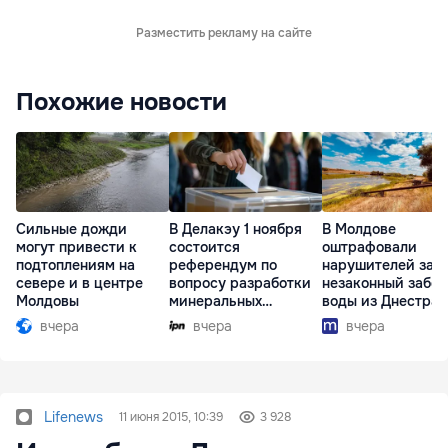
Разместить рекламу на сайте
Похожие новости
Сильные дожди
В Делакэу 1 ноября
В Молдове
могут привести к
состоится
оштрафовали
подтоплениям на
референдум по
нарушителей за
севере и в центре
вопросу разработки
незаконный забор
Молдовы
минеральных
воды из Днестра
ресурсов
вчера
вчера
вчера
Lifenews
11 июня 2015, 10:39
3 928