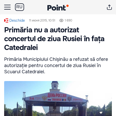
RU
Deschide
11 июня 2015, 10:51
1 690
Primăria nu a autorizat
concertul de ziua Rusiei în fața
Catedralei
Primăria Municipiului Chișinău a refuzat să ofere
autorizație pentru concertul de ziua Rusiei în
Scuarul Catedralei.