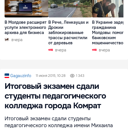
В Молдове расширят
В Рече, Ленкауцах и
В Украине задер
услуги электронного
Дрокии
гражданина
архива для бизнеса
заблокированные
Молдовы: помогал
трассы расчистили
банковским
вчера
от деревьев
мошенничеством 
Чехии
вчера
вчера
Gagauzinfo
11 июня 2015, 10:28
1 343
Итоговый экзамен сдали
студенты педагогического
колледжа города Комрат
Итоговый экзамен сдали студенты
педагогического колледжа имени Михаила