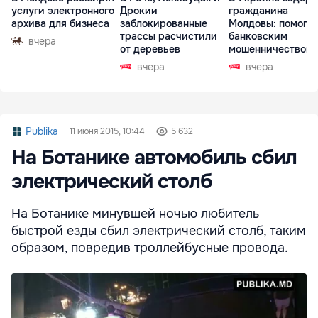
услуги электронного
Дрокии
гражданина
архива для бизнеса
заблокированные
Молдовы: помогал
трассы расчистили
банковским
вчера
от деревьев
мошенничеством 
Чехии
вчера
вчера
Publika
11 июня 2015, 10:44
5 632
На Ботанике автомобиль сбил
электрический столб
На Ботанике минувшей ночью любитель
быстрой езды сбил электрический столб, таким
образом, повредив троллейбусные провода.