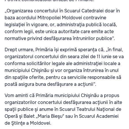
„Organizarea concertului în Scuarul Catedralei doar în
baza acordului Mitropoliei Moldovei contravine
legislaţiei în vigoare, or, administraţia publică locală,
conform legii, este unica autoritate care emite acte
normative privind desfăşurarea întrunirilor publice”.
Drept urmare, Primăria își exprimă speranța că, „în final,
organizatorul concertului din seara zilei de 11 iunie se va
conforma solicitărilor legale ale administraţiei locale a
municipiului Chişinău şi vor organiza întrunirea în unul
din spaţiile oferite, pentru ca serviciile responsabile să
poată asigura buna desfăşurare a acţiunii”.
Vom aminti că Primăria municipiului Chişinău a propus
organizatorilor concertului desfăşurarea acţiunii în alte
spaţii publice şi anume în Scuarul Teatrului Naţional de
Operă şi Balet „Maria Bieşu" sau în Scuarul Academiei
de Ştiinţe a Moldovei.