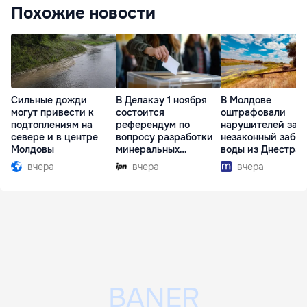
Похожие новости
Сильные дожди
В Делакэу 1 ноября
В Молдове
могут привести к
состоится
оштрафовали
подтоплениям на
референдум по
нарушителей за
севере и в центре
вопросу разработки
незаконный забор
Молдовы
минеральных
воды из Днестра
ресурсов
вчера
вчера
вчера