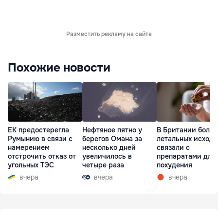
Разместить рекламу на сайте
Похожие новости
ЕК предостерегла
Нефтяное пятно у
В Британии более
Румынию в связи с
берегов Омана за
летальных исходо
намерением
несколько дней
связали с
отстрочить отказ от
увеличилось в
препаратами для
угольных ТЭС
четыре раза
похудения
вчера
вчера
вчера