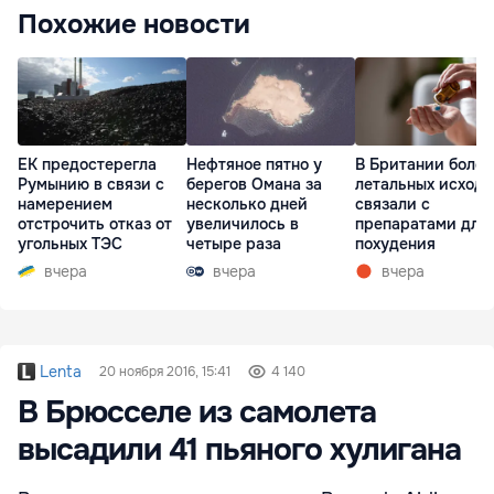
Похожие новости
ЕК предостерегла
Нефтяное пятно у
В Британии более
Румынию в связи с
берегов Омана за
летальных исходо
намерением
несколько дней
связали с
отстрочить отказ от
увеличилось в
препаратами для
угольных ТЭС
четыре раза
похудения
вчера
вчера
вчера
Lenta
20 ноября 2016, 15:41
4 140
В Брюсселе из самолета
высадили 41 пьяного хулигана