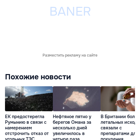
Разместить рекламу на сайте
Похожие новости
ЕК предостерегла
Нефтяное пятно у
В Британии более
Румынию в связи с
берегов Омана за
летальных исходо
намерением
несколько дней
связали с
отстрочить отказ от
увеличилось в
препаратами для
угольных ТЭС
четыре раза
похудения