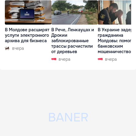
В Молдове расширят
В Рече, Ленкауцах и
В Украине задер
услуги электронного
Дрокии
гражданина
архива для бизнеса
заблокированные
Молдовы: помогал
трассы расчистили
банковским
вчера
от деревьев
мошенничеством 
Чехии
вчера
вчера