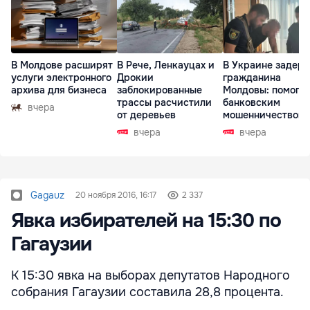
В Молдове расширят
В Рече, Ленкауцах и
В Украине задер
услуги электронного
Дрокии
гражданина
архива для бизнеса
заблокированные
Молдовы: помогал
трассы расчистили
банковским
вчера
от деревьев
мошенничеством 
Чехии
вчера
вчера
Gagauz
20 ноября 2016, 16:17
2 337
Явка избирателей на 15:30 по
Гагаузии
К 15:30 явка на выборах депутатов Народного
собрания Гагаузии составила 28,8 процента.