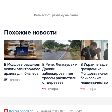
Разместить рекламу на сайте
Похожие новости
В Молдове расширят
В Рече, Ленкауцах и
В Украине задер
услуги электронного
Дрокии
гражданина
архива для бизнеса
заблокированные
Молдовы: помогал
трассы расчистили
банковским
вчера
от деревьев
мошенничеством 
Чехии
вчера
вчера
Korrespondent
20 ноября 2016, 16:11
3 149