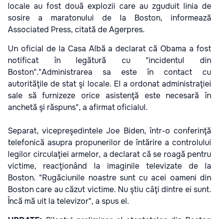
locale au fost două explozii care au zguduit linia de
sosire a maratonului de la Boston, informează
Associated Press, citată de Agerpres.
Un oficial de la Casa Albă a declarat că Obama a fost
notificat în legătură cu "incidentul din
Boston"."Administrarea sa este în contact cu
autorităţile de stat şi locale. El a ordonat administraţiei
sale să furnizeze orice asistenţă este necesară în
anchetă şi răspuns", a afirmat oficialul.
Separat, vicepreşedintele Joe Biden, într-o conferinţă
telefonică asupra propunerilor de întărire a controlului
legilor circulaţiei armelor, a declarat că se roagă pentru
victime, reacţionând la imaginile televizate de la
Boston. "Rugăciunile noastre sunt cu acei oameni din
Boston care au căzut victime. Nu ştiu câţi dintre ei sunt.
Încă mă uit la televizor", a spus el.