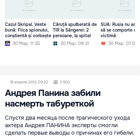
Cazul Skripal. Veste
Căruță spulberată de
SUA: Rusia nu ar t
bună: Fiica spionului,
TIR la Sângerei: 2
să se comporte ca
conștientă și vorbește
persoane, la spital
victimă
30 Мар. 11:35
30 Мар. 09:31
30 Мар. 07:00
16 апреля 2013, 09:22
3 900
Андрея Панина забили
насмерть табуреткой
Спустя два месяца после трагического ухода
актера Андрея ПАНИНА эксперты смогли
сделать первые выводы о причинах его гибели.