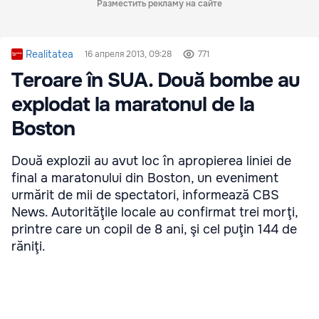
Разместить рекламу на сайте
Realitatea
16 апреля 2013, 09:28
771
Teroare în SUA. Două bombe au
explodat la maratonul de la
Boston
Două explozii au avut loc în apropierea liniei de
final a maratonului din Boston, un eveniment
urmărit de mii de spectatori, informează CBS
News. Autorităţile locale au confirmat trei morţi,
printre care un copil de 8 ani, şi cel puţin 144 de
răniţi.