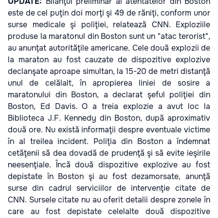
UPDATE:
Bilanţul preliminar al atentatelor din Boston
este de cel puţin doi morţi şi 49 de răniţi, conform unor
surse medicale şi poliţiei, relatează CNN. Exploziile
produse la maratonul din Boston sunt un "atac terorist",
au anunţat autorităţile americane. Cele două explozii de
la maraton au fost cauzate de dispozitive explozive
declanşate aproape simultan, la 15-20 de metri distanţă
unul de celălalt, în apropierea liniei de sosire a
maratonului din Boston, a declarat şeful poliţiei din
Boston, Ed Davis. O a treia explozie a avut loc la
Biblioteca J.F. Kennedy din Boston, după aproximativ
două ore. Nu există informaţii despre eventuale victime
în al treilea incident. Poliţia din Boston a îndemnat
cetăţenii să dea dovadă de prudenţă şi să evite ieşirile
neesenţiale. Încă două dispozitive explozive au fost
depistate în Boston şi au fost dezamorsate, anunţă
surse din cadrul serviciilor de intervenţie citate de
CNN. Sursele citate nu au oferit detalii despre zonele în
care au fost depistate celelalte două dispozitive