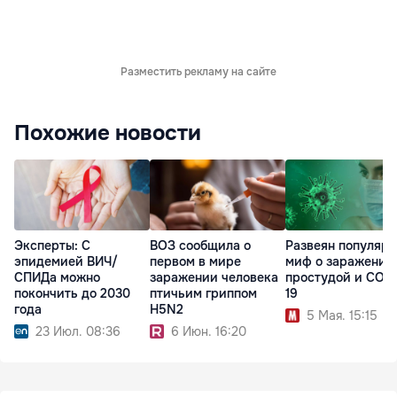
Разместить рекламу на сайте
Похожие новости
Эксперты: С
ВОЗ сообщила о
Развеян популяр
эпидемией ВИЧ/
первом в мире
миф о заражении
СПИДа можно
заражении человека
простудой и COV
покончить до 2030
птичьим гриппом
19
года
H5N2
5 Мая. 15:15
23 Июл. 08:36
6 Июн. 16:20