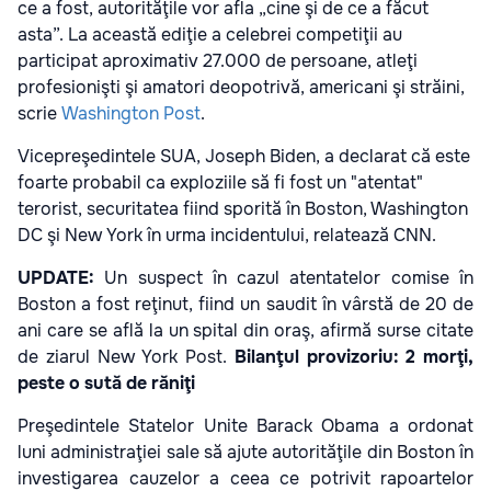
ce a fost, autorităţile vor afla „cine şi de ce a făcut
asta”. La această ediţie a celebrei competiţii au
participat aproximativ 27.000 de persoane, atleţi
profesionişti şi amatori deopotrivă, americani şi străini,
scrie
Washington Post
.
Vicepreşedintele SUA, Joseph Biden, a declarat că este
foarte probabil ca exploziile să fi fost un "atentat"
terorist, securitatea fiind sporită în Boston, Washington
DC şi New York în urma incidentului, relatează CNN.
UPDATE:
Un suspect în cazul atentatelor comise în
Boston a fost reţinut, fiind un saudit în vârstă de 20 de
ani care se află la un spital din oraş, afirmă surse citate
de ziarul New York Post.
Bilanţul provizoriu: 2 morţi,
peste o sută de răniţi
Preşedintele Statelor Unite Barack Obama a ordonat
luni administraţiei sale să ajute autorităţile din Boston în
investigarea cauzelor a ceea ce potrivit rapoartelor