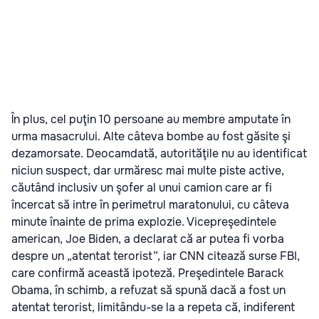
În plus, cel puţin 10 persoane au membre amputate în
urma masacrului. Alte câteva bombe au fost găsite şi
dezamorsate. Deocamdată, autorităţile nu au identificat
niciun suspect, dar urmăresc mai multe piste active,
căutând inclusiv un şofer al unui camion care ar fi
încercat să intre în perimetrul maratonului, cu câteva
minute înainte de prima explozie. Vicepreşedintele
american, Joe Biden, a declarat că ar putea fi vorba
despre un „atentat terorist”, iar CNN citează surse FBI,
care confirmă această ipoteză. Preşedintele Barack
Obama, în schimb, a refuzat să spună dacă a fost un
atentat terorist, limitându-se la a repeta că, indiferent