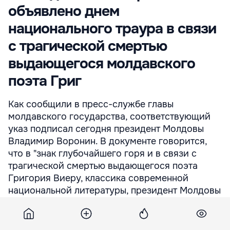
объявлено днем
национального траура в связи
с трагической смертью
выдающегося молдавского
поэта Григ
Как сообщили в пресс-службе главы
молдавского государства, соответствующий
указ подписал сегодня президент Молдовы
Владимир Воронин. В документе говорится,
что в "знак глубочайшего горя и в связи с
трагической смертью выдающегося поэта
Григория Виеру, классика современной
национальной литературы, президент Молдовы
постановил День похорон поэта Григория
Виеру - 20 января 2009 г. - объявить днем
национального траура". Планируется, что в