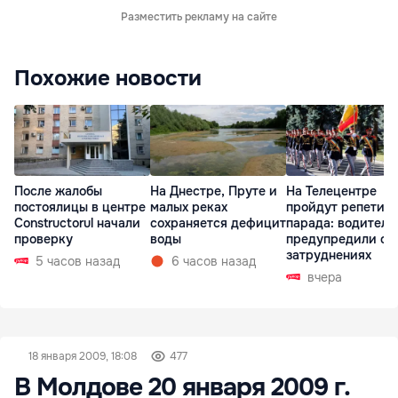
Разместить рекламу на сайте
Похожие новости
После жалобы
На Днестре, Пруте и
На Телецентре
постоялицы в центре
малых реках
пройдут репетиц
Constructorul начали
сохраняется дефицит
парада: водителе
проверку
воды
предупредили о
затруднениях
5 часов назад
6 часов назад
вчера
18 января 2009, 18:08
477
В Молдове 20 января 2009 г.