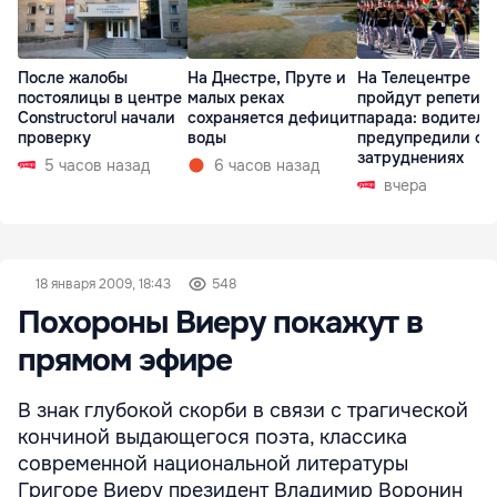
После жалобы
На Днестре, Пруте и
На Телецентре
постоялицы в центре
малых реках
пройдут репетиц
Constructorul начали
сохраняется дефицит
парада: водителе
проверку
воды
предупредили о
затруднениях
5 часов назад
6 часов назад
вчера
18 января 2009, 18:43
548
Похороны Виеру покажут в
прямом эфире
В знак глубокой скорби в связи с трагической
кончиной выдающегося поэта, классика
современной национальной литературы
Григоре Виеру президент Владимир Воронин