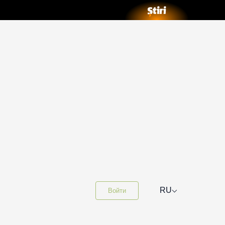
⌵
RU
Войти