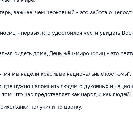
мье и в мире:
арь, важнее, чем церковный - это забота о целост
носиц - первых, кто удостоился чести увидеть Во
ельзя сидеть дома, День жён-мироносиц - это свят
ятия мы надели красивые национальные костюмы".
то, где нужно напомнить людям о духовных и нацио
о том, что нас представляет как народ и как людей".
прихожанки получили по цветку.