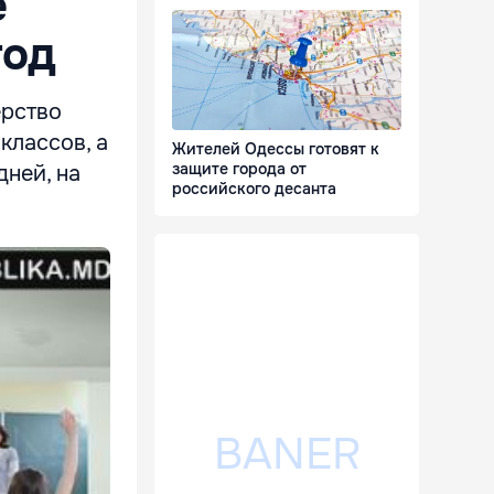
е
год
ерство
классов, а
Жителей Одессы готовят к
защите города от
дней, на
российского десанта