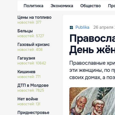
Политика
Экономика
Общество
Пр
Цены на топливо
новостей:
377
26 апреля 
Publika
Бельцы
Правосла
новостей:
5727
Газовый кризис
День жё
новостей:
408
Гагаузия
Православные хри
новостей:
10842
эти женщины, по п
Кишинев
своих домах, а по
новостей:
771
ДТП в Молдове
новостей:
7825
Нет войне
новостей:
131
Приднестровье