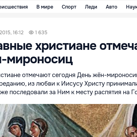
оисшествия
В мире
Спорт
Леди
Авто
Нау
2015, 16:12
1 635
вные христиане отмеч
н-мироносиц
стиане отмечают сегодня День жён-мироноси
реданию, из любви к Иисусу Христу принимали
зже последовали за Ним к месту распятия на Г