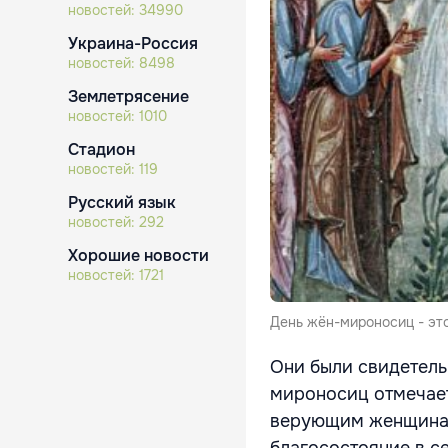
новостей:
34990
Украина-Россия
новостей:
8498
Землетрясение
новостей:
1010
Стадион
новостей:
119
Русский язык
новостей:
292
Хорошие новости
новостей:
1721
День жён-мироносиц - это
Они были свидетель
мироносиц отмечает
верующим женщинам