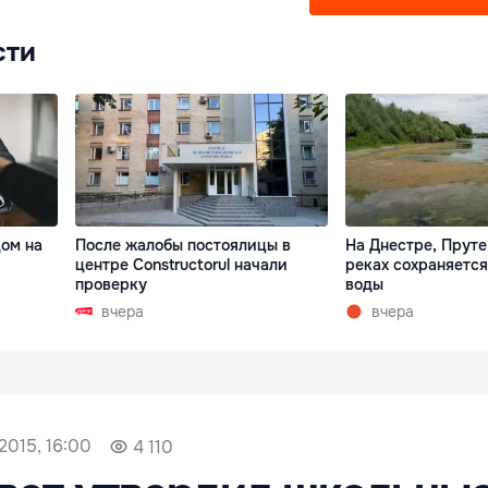
сти
дом на
После жалобы постоялицы в
На Днестре, Пруте
центре Constructorul начали
реках сохраняетс
проверку
воды
вчера
вчера
2015, 16:00
4 110