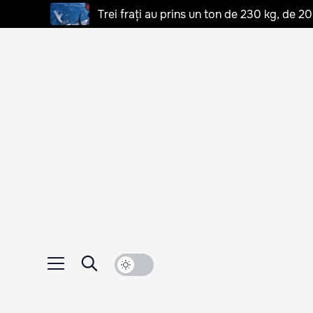
Trei frați au prins un ton de 230 kg, de 