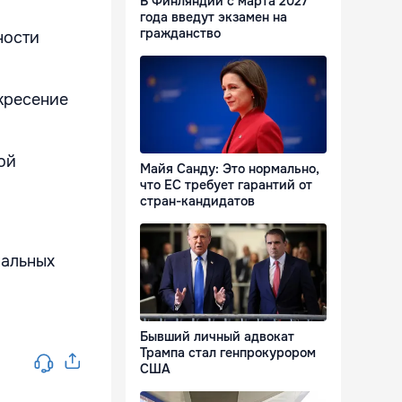
В Финляндии с марта 2027
года введут экзамен на
гражданство
ности
скресение
ой
Майя Санду: Это нормально,
что ЕС требует гарантий от
стран-кандидатов
нальных
Бывший личный адвокат
Трампа стал генпрокурором
США