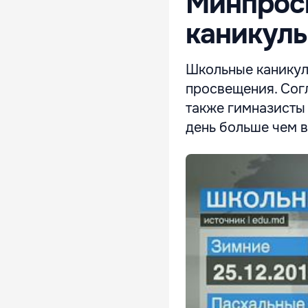
Минпрос
каникулы
Школьные каникул
просвещения. Сог
также гимназисты 
день больше чем в