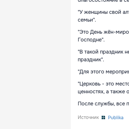
благосостояние в се
"У женщины свой алт
семьи".
"Это День жён-миро
Господне".
"В такой праздник н
праздник".
"Для этого меропри
"Церковь - это мес
ценностях, а также 
После службы, все 
Источник
Publika