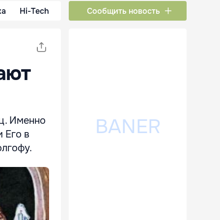
ка
Hi-Tech
Сообщить новость
ают
ц. Именно
 Его в
олгофу.