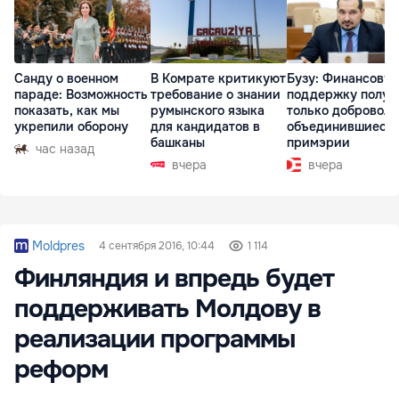
Санду о военном
В Комрате критикуют
Бузу: Финансову
параде: Возможность
требование о знании
поддержку получ
показать, как мы
румынского языка
только доброволь
укрепили оборону
для кандидатов в
объединившиеся
башканы
примэрии
час назад
вчера
вчера
Moldpres
4 сентября 2016, 10:44
1 114
Финляндия и впредь будет
поддерживать Молдову в
реализации программы
реформ