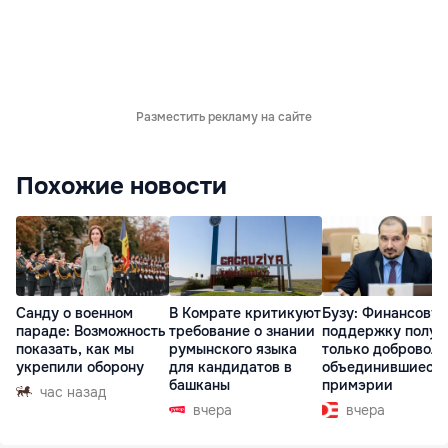
Разместить рекламу на сайте
Похожие новости
Санду о военном
В Комрате критикуют
Бузу: Финансову
параде: Возможность
требование о знании
поддержку получ
показать, как мы
румынского языка
только доброволь
укрепили оборону
для кандидатов в
объединившиеся
башканы
примэрии
час назад
вчера
вчера