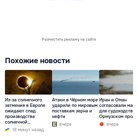
Разместить рекламу на сайте
Похожие новости
Из-за солнечного
Атаки в Чёрном море
Иран и Оман
затмения в Европе
ударили по мировым
согласовали мар
ожидают спад
поставкам зерна и
для судоходства 
производства
нефти
Ормузском проли
солнечной
вчера
вчера
электроэнергии
19 минут назад