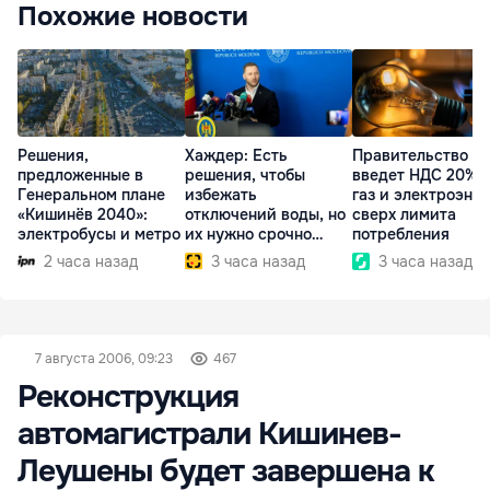
Похожие новости
Решения,
Хаждер: Есть
Правительство
предложенные в
решения, чтобы
введет НДС 20% 
Генеральном плане
избежать
газ и электроэне
«Кишинёв 2040»:
отключений воды, но
сверх лимита
электробусы и метро
их нужно срочно
потребления
внедрить
2 часа назад
3 часа назад
3 часа назад
7 августа 2006, 09:23
467
Реконструкция
автомагистрали Кишинев-
Леушены будет завершена к