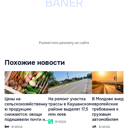
Разместить рекламу на сайте
Похожие новости
Цены на
На ремонт участка
В Молдове внедр
сельскохозяйственну
трассы в Каушанском
европейские
ю продукцию
районе выделят 17,5
требования к
снижаются: овощи
млн леев
грузовым
подешевели почти на
автомобилям
вчера
30%
вчера
вчера