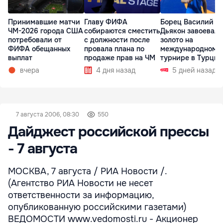
Принимавшие матчи
Главу ФИФА
Борец Василий
ЧМ-2026 города США
собираются сместить
Дьякон завоевал
потребовали от
с должности после
золото на
ФИФА обещанных
провала плана по
международном
выплат
продаже прав на ЧМ
турнире в Турции
вчера
4 дня назад
5 дней назад
7 августа 2006, 08:30
550
Дайджест российской прессы
- 7 августа
МОСКВА, 7 августа / РИА Новости /.
(Агентство РИА Новости не несет
ответственности за информацию,
опубликованную российскими газетами)
ВЕДОМОСТИ www.vedomosti.ru - Акционер