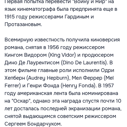
Первая попытка перевести "Войну и мир" на
язык кинематографа была предпринята еще в
1915 году режиссерами Гардиным и
Протазановым.
Всемирную известность получила киноверсия
романа, снятая в 1956 году режиссером
Кингом Видором (King Vidor) и продюсером
Дино Де Лаурентисом (Dino De Laurentis). В
этом фильме главные роли исполнили Одри
Хепберн (Audrey Hepburn), Мел Феррер (Mel
Ferrer) и Генри Фонда (Henry Fonda). В 1957
году американская лента была номинирована
на "Оскар", однако эта награда спустя почти 10
лет досталась последней экранизации романа,
снятой выдающимся советским режиссером
Сергеем Бондарчуком.