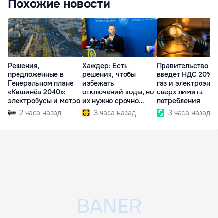
Похожие новости
Решения,
Хаждер: Есть
Правительство
предложенные в
решения, чтобы
введет НДС 20% 
Генеральном плане
избежать
газ и электроэне
«Кишинёв 2040»:
отключений воды, но
сверх лимита
электробусы и метро
их нужно срочно
потребления
внедрить
2 часа назад
3 часа назад
3 часа назад