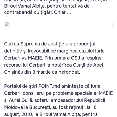
Biroul Vamal Albiţa, pentru tentativă de
contrabandă cu ţigări. Chiar ...
Curtea Supremă de Justiţie s-a pronunţat
definitiv şi irevocabil pe marginea cazului Iurie
Cerbari vs MAEIE. Prin urmare CSJ a respins
recursul lui Cerbari la hotărîrea Curţii de Apel
Chişinău din 3 martie ca nefondat.
Portalul de ştiri POINT.md aminteşte că Iurie
Cerbari, consilierul pe probleme speciale al MAEIE
şi Aurel Guilă, şoferul ambasadorului Republicii
Moldova la Bucureşti, au fost reţinuţi, la 16
august, 2010, la Biroul Vamal Albiţa, pentru