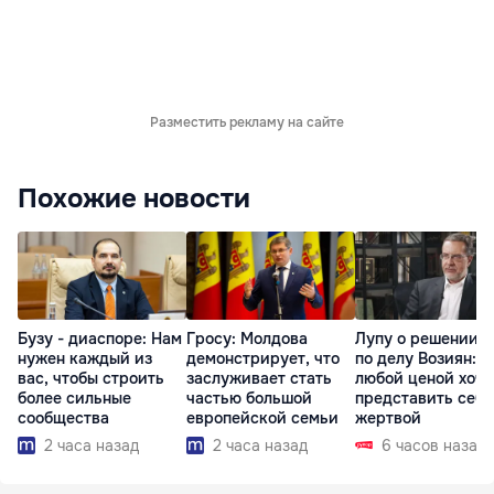
Разместить рекламу на сайте
Похожие новости
Бузу - диаспоре: Нам
Гросу: Молдова
Лупу о решении с
нужен каждый из
демонстрирует, что
по делу Возиян: 
вас, чтобы строить
заслуживает стать
любой ценой хоче
более сильные
частью большой
представить себя
сообщества
европейской семьи
жертвой
2 часа назад
2 часа назад
6 часов назад