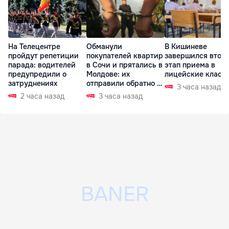
На Телецентре
Обманули
В Кишиневе
пройдут репетиции
покупателей квартир
завершился втор
парада: водителей
в Сочи и прятались в
этап приема в
предупредили о
Молдове: их
лицейские класс
затруднениях
отправили обратно в
3 часа назад
РФ
2 часа назад
3 часа назад