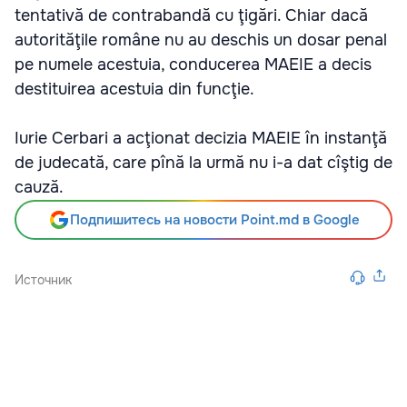
tentativă de contrabandă cu ţigări. Chiar dacă
autorităţile române nu au deschis un dosar penal
pe numele acestuia, conducerea MAEIE a decis
destituirea acestuia din funcţie.
Iurie Cerbari a acţionat decizia MAEIE în instanţă
de judecată, care pînă la urmă nu i-a dat cîştig de
cauză.
Подпишитесь на новости Point.md в Google
Источник