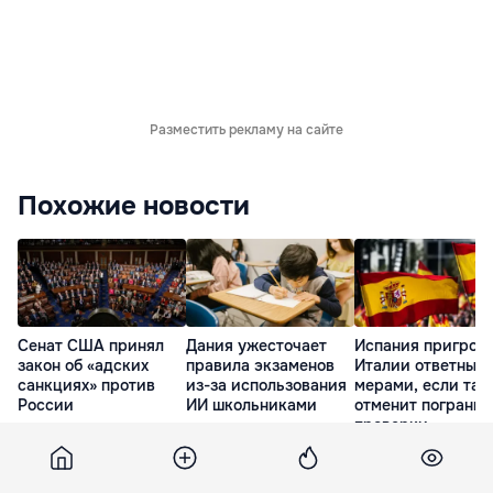
Разместить рекламу на сайте
Похожие новости
Сенат США принял
Дания ужесточает
Испания пригроз
закон об «адских
правила экзаменов
Италии ответным
санкциях» против
из-за использования
мерами, если та 
России
ИИ школьниками
отменит пограни
проверки
2 часа назад
3 часа назад
5 часов назад