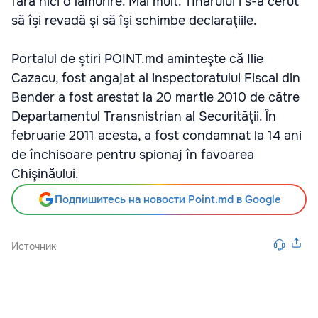
fără nici o lămurire. Mai mult. Tînărului i s-a cerut
să îşi revadă şi să îşi schimbe declaraţiile.
Portalul de ştiri POINT.md aminteşte că Ilie
Cazacu, fost angajat al inspectoratului Fiscal din
Bender a fost arestat la 20 martie 2010 de către
Departamentul Transnistrian al Securităţii. În
februarie 2011 acesta, a fost condamnat la 14 ani
de închisoare pentru spionaj în favoarea
Chişinăului.
Подпишитесь на новости Point.md в Google
Источник