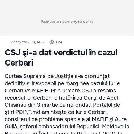
Разместить рекламу на сайте
17 августа 2011, 14:12
1 241
CSJ şi-a dat verdictul în cazul
Cerbari
Curtea Supremă de Justiţie s-a pronunţat
definitiv şi irevocabil pe marginea cazului Iurie
Cerbari vs MAEIE. Prin urmare CSJ a respins
recursul lui Cerbari la hotărîrea Curţii de Apel
Chişinău din 3 martie ca nefondat. Portalul de
ştiri POINT.md aminteşte că Iurie Cerbari,
consilierul pe probleme speciale al MAEIE şi Aurel
Guilă, şoferul ambasadorului Republicii Moldova la
Bucureşti, au fost reţinuţi, la 16 august, 2010, la