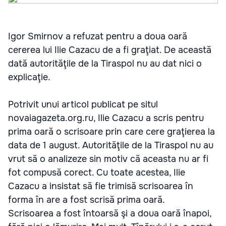
Igor Smirnov a refuzat pentru a doua oară
cererea lui Ilie Cazacu de a fi graţiat. De această
dată autorităţile de la Tiraspol nu au dat nici o
explicaţie.
Potrivit unui articol publicat pe situl
novaiagazeta.org.ru, Ilie Сazacu a scris pentru
prima oară o scrisoare prin care cere graţierea la
data de 1 august. Autorităţile de la Tiraspol nu au
vrut să o analizeze sin motiv că aceasta nu ar fi
fot compusă corect. Cu toate acestea, Ilie
Cazacu a insistat să fie trimisă scrisoarea în
forma în are a fost scrisă prima oară.
Scrisoarea a fost întoarsă şi a doua oară înapoi,