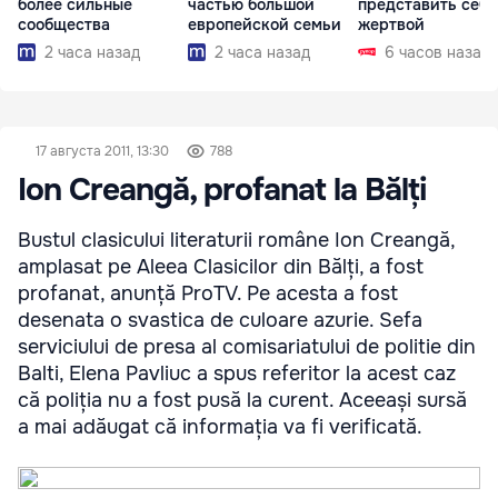
более сильные
частью большой
представить себя
сообщества
европейской семьи
жертвой
2 часа назад
2 часа назад
6 часов назад
17 августа 2011, 13:30
788
Ion Creangă, profanat la Bălți
Bustul clasicului literaturii române Ion Creangă,
amplasat pe Aleea Clasicilor din Bălți, a fost
profanat, anunță ProTV. Pe acesta a fost
desenata o svastica de culoare azurie. Sefa
serviciului de presa al comisariatului de politie din
Balti, Elena Pavliuc a spus referitor la acest caz
că poliția nu a fost pusă la curent. Aceeași sursă
a mai adăugat că informația va fi verificată.