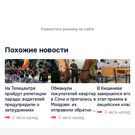
Разместить рекламу на сайте
Похожие новости
На Телецентре
Обманули
В Кишиневе
пройдут репетиции
покупателей квартир
завершился втор
парада: водителей
в Сочи и прятались в
этап приема в
предупредили о
Молдове: их
лицейские класс
затруднениях
отправили обратно в
3 часа назад
РФ
2 часа назад
3 часа назад