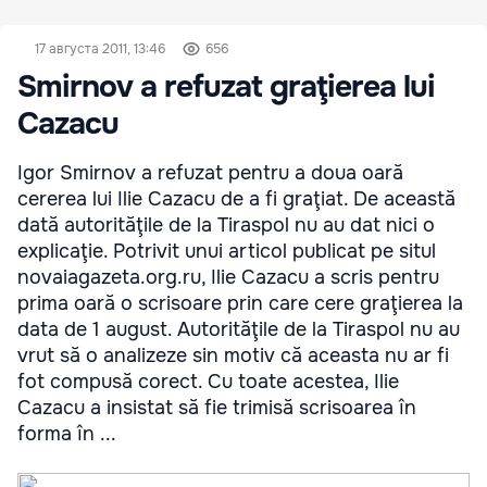
17 августа 2011, 13:46
656
Smirnov a refuzat graţierea lui
Cazacu
Igor Smirnov a refuzat pentru a doua oară
cererea lui Ilie Cazacu de a fi graţiat. De această
dată autorităţile de la Tiraspol nu au dat nici o
explicaţie. Potrivit unui articol publicat pe situl
novaiagazeta.org.ru, Ilie Сazacu a scris pentru
prima oară o scrisoare prin care cere graţierea la
data de 1 august. Autorităţile de la Tiraspol nu au
vrut să o analizeze sin motiv că aceasta nu ar fi
fot compusă corect. Cu toate acestea, Ilie
Cazacu a insistat să fie trimisă scrisoarea în
forma în ...