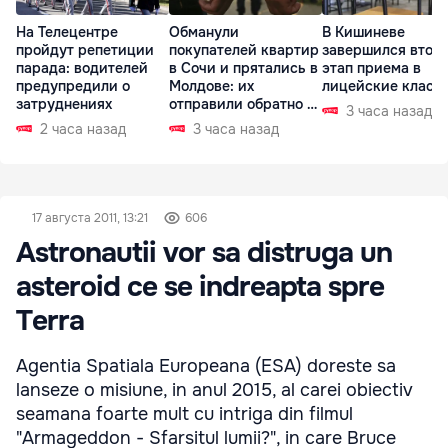
На Телецентре
Обманули
В Кишиневе
пройдут репетиции
покупателей квартир
завершился втор
парада: водителей
в Сочи и прятались в
этап приема в
предупредили о
Молдове: их
лицейские класс
затруднениях
отправили обратно в
3 часа назад
РФ
2 часа назад
3 часа назад
17 августа 2011, 13:21
606
Astronautii vor sa distruga un
asteroid ce se indreapta spre
Terra
Agentia Spatiala Europeana (ESA) doreste sa
lanseze o misiune, in anul 2015, al carei obiectiv
seamana foarte mult cu intriga din filmul
"Armageddon - Sfarsitul lumii?", in care Bruce