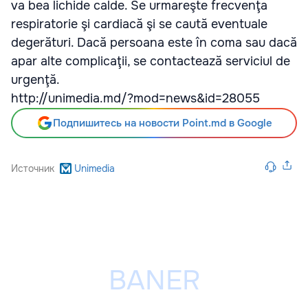
va bea lichide calde. Se urmareşte frecvenţa
respiratorie şi cardiacă şi se caută eventuale
degerături. Dacă persoana este în coma sau dacă
apar alte complicaţii, se contactează serviciul de
urgenţă.
http://unimedia.md/?mod=news&id=28055
Подпишитесь на новости Point.md в Google
Источник
Unimedia