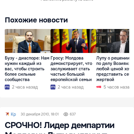
Похожие новости
Бузу - диаспоре: Нам
Гросу: Молдова
Лупу о решении с
нужен каждый из
демонстрирует, что
по делу Возиян: 
вас, чтобы строить
заслуживает стать
любой ценой хоче
более сильные
частью большой
представить себя
сообщества
европейской семьи
жертвой
2 часа назад
2 часа назад
5 часов назад
Kp
30 декабря 2010, 18:01
637
СРОЧНО! Лидер демпартии