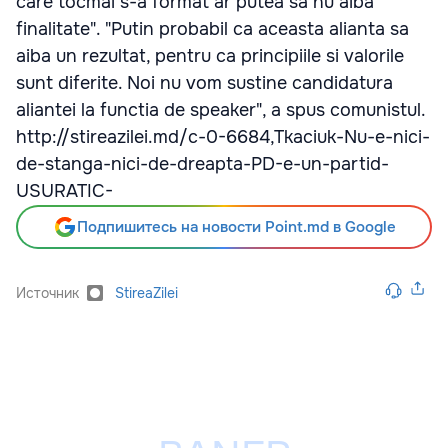
care tocmai s-a format ar putea sa nu aiba
finalitate". "Putin probabil ca aceasta alianta sa
aiba un rezultat, pentru ca principiile si valorile
sunt diferite. Noi nu vom sustine candidatura
aliantei la functia de speaker", a spus comunistul.
http://stireazilei.md/c-0-6684,Tkaciuk-Nu-e-nici-
de-stanga-nici-de-dreapta-PD-e-un-partid-
USURATIC-
Подпишитесь на новости Point.md в Google
Источник
StireaZilei