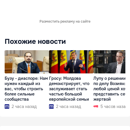
Разместить рекламу на сайте
Похожие новости
Бузу - диаспоре: Нам
Гросу: Молдова
Лупу о решении с
нужен каждый из
демонстрирует, что
по делу Возиян: 
вас, чтобы строить
заслуживает стать
любой ценой хоче
более сильные
частью большой
представить себя
сообщества
европейской семьи
жертвой
2 часа назад
2 часа назад
5 часов назад