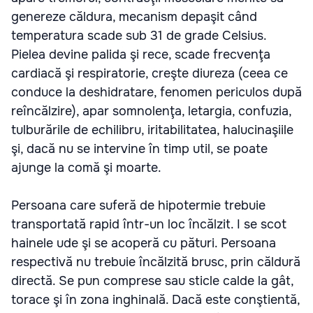
genereze căldura, mecanism depaşit când
temperatura scade sub 31 de grade Celsius.
Pielea devine palida şi rece, scade frecvenţa
cardiacă şi respiratorie, creşte diureza (ceea ce
conduce la deshidratare, fenomen periculos după
reîncălzire), apar somnolenţa, letargia, confuzia,
tulburările de echilibru, iritabilitatea, halucinaşiile
şi, dacă nu se intervine în timp util, se poate
ajunge la comă şi moarte.
Persoana care suferă de hipotermie trebuie
transportată rapid într-un loc încălzit. I se scot
hainele ude şi se acoperă cu pături. Persoana
respectivă nu trebuie încălzită brusc, prin căldură
directă. Se pun comprese sau sticle calde la gât,
torace şi în zona inghinală. Dacă este conştientă,