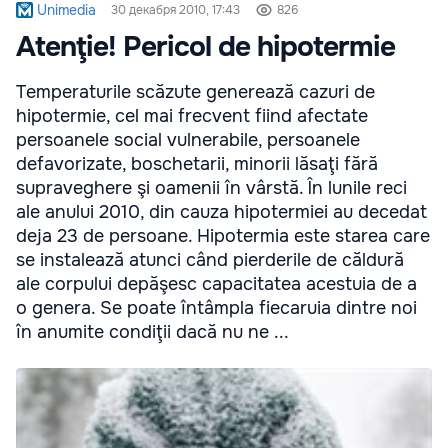
Unimedia
30 декабря 2010, 17:43
826
Atenţie! Pericol de hipotermie
Temperaturile scăzute generează cazuri de
hipotermie, cel mai frecvent fiind afectate
persoanele social vulnerabile, persoanele
defavorizate, boschetarii, minorii lăsaţi fără
supraveghere şi oamenii în vârstă. În lunile reci
ale anului 2010, din cauza hipotermiei au decedat
deja 23 de persoane. Hipotermia este starea care
se instalează atunci când pierderile de căldură
ale corpului depăşesc capacitatea acestuia de a
o genera. Se poate întâmpla fiecaruia dintre noi
în anumite condiţii dacă nu ne ...