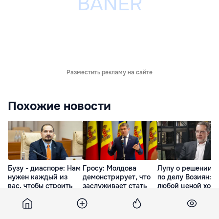
Разместить рекламу на сайте
Похожие новости
Бузу - диаспоре: Нам
Гросу: Молдова
Лупу о решении с
нужен каждый из
демонстрирует, что
по делу Возиян: 
вас, чтобы строить
заслуживает стать
любой ценой хоче
более сильные
частью большой
представить себя
сообщества
европейской семьи
жертвой
2 часа назад
2 часа назад
5 часов назад