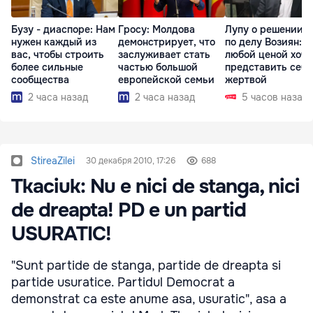
Бузу - диаспоре: Нам
Гросу: Молдова
Лупу о решении с
нужен каждый из
демонстрирует, что
по делу Возиян: 
вас, чтобы строить
заслуживает стать
любой ценой хоче
более сильные
частью большой
представить себя
сообщества
европейской семьи
жертвой
2 часа назад
2 часа назад
5 часов назад
StireaZilei
30 декабря 2010, 17:26
688
Tkaciuk: Nu e nici de stanga, nici
de dreapta! PD e un partid
USURATIC!
"Sunt partide de stanga, partide de dreapta si
partide usuratice. Partidul Democrat a
demonstrat ca este anume asa, usuratic", asa a