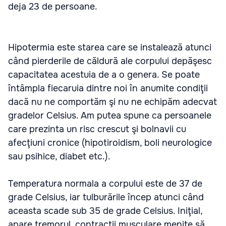
deja 23 de persoane.
Hipotermia este starea care se instalează atunci
când pierderile de căldură ale corpului depăşesc
capacitatea acestuia de a o genera. Se poate
întâmpla fiecaruia dintre noi în anumite condiţii
dacă nu ne comportăm şi nu ne echipăm adecvat
gradelor Celsius. Am putea spune ca persoanele
care prezinta un risc crescut şi bolnavii cu
afecţiuni cronice (hipotiroidism, boli neurologice
sau psihice, diabet etc.).
Temperatura normala a corpului este de 37 de
grade Celsius, iar tulburările încep atunci când
aceasta scade sub 35 de grade Celsius. Iniţial,
apare tremorul, contracţii musculare menite să