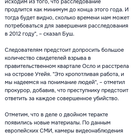
исходим из того, что расследование
продлится как минимум до конца этого года. И
тогда будет видно, сколько времени нам может
потребоваться для завершения расследования
в 2012 году", – сказал Буш.
Следователям предстоит допросить большое
количество свидетелей взрыва в
правительственном квартале Осло и расстрела
на острове Утейя. "Это кропотливая работа, и
мы надеемся на понимание людей", – отметил
прокурор, добавив, что преступнику предстоит
ответить за каждое совершенное убийство.
Отметим, что в деле о двойном теракте
появились новые материалы. По данным
европейских СМИ, камеры видеонаблюдения