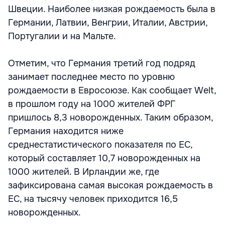
Швеции. Наиболее низкая рождаемость была в
Германии, Латвии, Венгрии, Италии, Австрии,
Португалии и на Мальте.
Отметим, что Германия третий год подряд
занимает последнее место по уровню
рождаемости в Евросоюзе. Как сообщает Welt,
в прошлом году на 1000 жителей ФРГ
пришлось 8,3 новорожденных. Таким образом,
Германия находится ниже
среднестатистического показателя по ЕС,
который составляет 10,7 новорожденных на
1000 жителей. В Ирландии же, где
зафиксирована самая высокая рождаемость в
ЕС, на тысячу человек приходится 16,5
новорожденных.