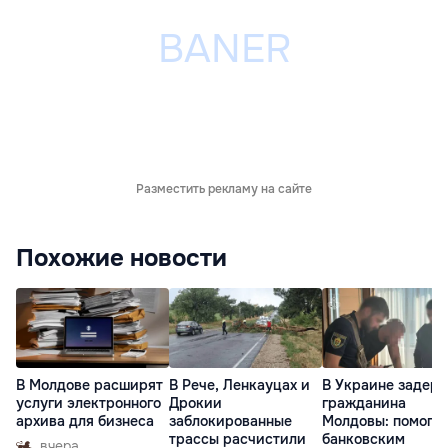
Разместить рекламу на сайте
Похожие новости
В Молдове расширят
В Рече, Ленкауцах и
В Украине задер
услуги электронного
Дрокии
гражданина
архива для бизнеса
заблокированные
Молдовы: помогал
трассы расчистили
банковским
вчера