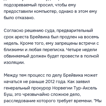
подозреваемый просил, чтобы ему
предоставили компьютер, однако в этом ему
было отказано.
Согласно решению суда, предварительный
срок ареста Брейвика был продлен на восемь
недель. Кроме того, ему запрещены встречи с
близкими и любая переписка. Четыре недели
обвиняемый должен будет провести в полной
изоляции.
Между тем процесс по делу Брейвика может
начаться не раньше 2012 года. Как заявил
генеральный прокурор Норвегии Тур-Аксель
Буш, это чрезвычайно сложное дело,
расследование которого требует времени. "Мы