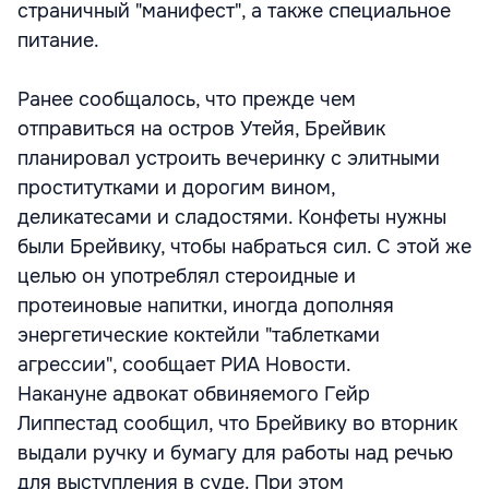
страничный "манифест", а также специальное
питание.
Ранее сообщалось, что прежде чем
отправиться на остров Утейя, Брейвик
планировал устроить вечеринку с элитными
проститутками и дорогим вином,
деликатесами и сладостями. Конфеты нужны
были Брейвику, чтобы набраться сил. С этой же
целью он употреблял стероидные и
протеиновые напитки, иногда дополняя
энергетические коктейли "таблетками
агрессии", сообщает РИА Новости.
Накануне адвокат обвиняемого Гейр
Липпестад сообщил, что Брейвику во вторник
выдали ручку и бумагу для работы над речью
для выступления в суде. При этом