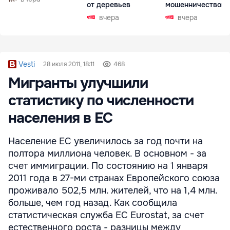
от деревьев
мошенничеством 
Чехии
вчера
вчера
Vesti
28 июля 2011, 18:11
468
Мигранты улучшили
статистику по численности
населения в ЕС
Население ЕС увеличилось за год почти на
полтора миллиона человек. В основном - за
счет иммиграции. По состоянию на 1 января
2011 года в 27-ми странах Европейского союза
проживало 502,5 млн. жителей, что на 1,4 млн.
больше, чем год назад. Как сообщила
статистическая служба ЕС Eurostat, за счет
естественного роста - разницы между