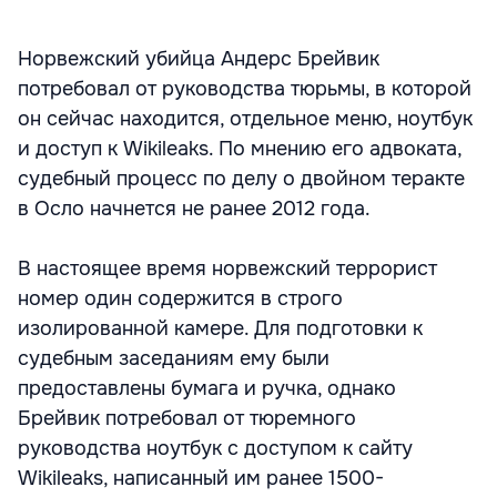
Норвежский убийца Андерс Брейвик
потребовал от руководства тюрьмы, в которой
он сейчас находится, отдельное меню, ноутбук
и доступ к Wikileaks. По мнению его адвоката,
судебный процесс по делу о двойном теракте
в Осло начнется не ранее 2012 года.
В настоящее время норвежский террорист
номер один содержится в строго
изолированной камере. Для подготовки к
судебным заседаниям ему были
предоставлены бумага и ручка, однако
Брейвик потребовал от тюремного
руководства ноутбук с доступом к сайту
Wikileaks, написанный им ранее 1500-