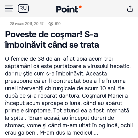
RU
28 июля 2011, 20:57
610
Poveste de coşmar! S-a
îmbolnăvit când se trata
O femeie de 38 de ani aflat abia acum trei
săptămâni că este purtătoare a virusului hepatic,
dar nu ştie cum s-a îmbolnăvit. Aceasta
presupune că ar fi contractat boala fie în urma
unei intervenţii chirurgicale de acum 10 ani, fie
după ce şi-a reparat dantura. Coşmarul Mariei a
început acum aproape o lună, când au apărut
primele simptome. Tot atunci ea a fost internată
la spital. "Eram acasă, au început dureri de
stomac, vome şi când m-am uitat în oglindă, ochii
erau galbeni. M-am dus la medicul ...