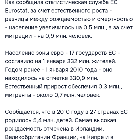
Как сообщила статистическая служба ЕС
Eurostat, за счет естественного роста -
разницы между рождаемостью и смертностью
- население увеличилось на 0,5 млн., а за счет
миграции - на 0,9 млн. человек.
Население зоны евро - 17 государств ЕС -
составило на 1 января 332 млн. жителей.
Годом ранее - 1 января 2010 года - оно
находилось на отметке 330,9 млн.
Естественный прирост обеспечил 0,3 млн.,
мигранты - около 0,7 млн. человек.
Сообщается, что в 2010 году в 27 странах ЕС
родилось 5,4 млн. детей. Самая высокая
рождаемость отмечена в Ирландии,
Великобритании Франции, на Кипре и в