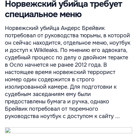
Норвежский убийца требует
специальное меню
Норвежский убийца Андерс Брейвик
потребовал от руководства тюрьмы, в которой
он сейчас находится, отдельное меню, ноутбук
и доступ к Wikileaks. По мнению его адвоката,
судебный процесс по делу о двойном теракте
в Осло начнется не ранее 2012 года. В
настоящее время норвежский террорист
номер один содержится в строго
изолированной камере. Для подготовки к
судебным заседаниям ему были
предоставлены бумага и ручка, однако
Брейвик потребовал от тюремного
руководства ноутбук с доступом к сайту ...