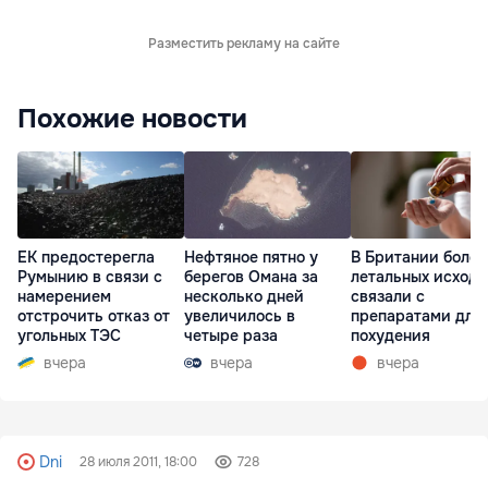
Разместить рекламу на сайте
Похожие новости
ЕК предостерегла
Нефтяное пятно у
В Британии более
Румынию в связи с
берегов Омана за
летальных исходо
намерением
несколько дней
связали с
отстрочить отказ от
увеличилось в
препаратами для
угольных ТЭС
четыре раза
похудения
вчера
вчера
вчера
Dni
28 июля 2011, 18:00
728