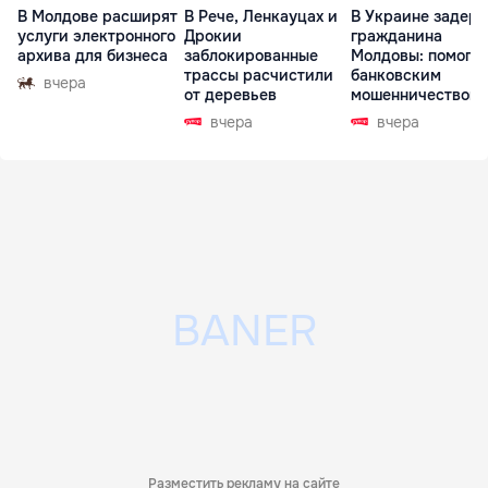
В Молдове расширят
В Рече, Ленкауцах и
В Украине задер
услуги электронного
Дрокии
гражданина
архива для бизнеса
заблокированные
Молдовы: помогал
трассы расчистили
банковским
вчера
от деревьев
мошенничеством 
Чехии
вчера
вчера
Разместить рекламу на сайте