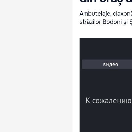
Ambuteiaje, claxonăr
străzilor Bodoni și 