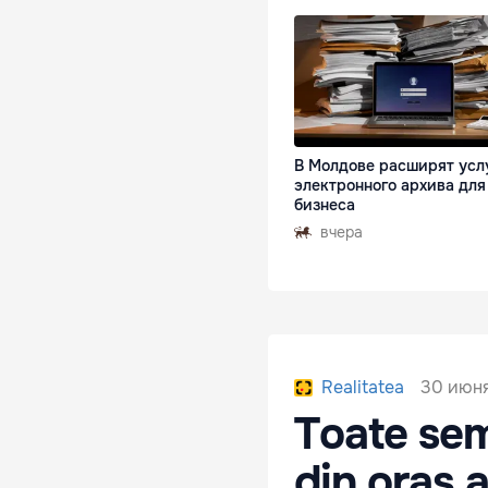
В Молдове расширят усл
электронного архива для
бизнеса
вчера
30 июня
Realitatea
Toate sem
din oraș a