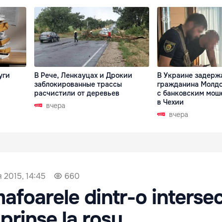
уги
В Рече, Ленкауцах и Дрокии
В Украине задерж
заблокированные трассы
гражданина Молдо
расчистили от деревьев
с банковским мош
в Чехии
вчера
вчера
 2015, 14:45
660
afoarele dintr-o intersec
prinse la roșu