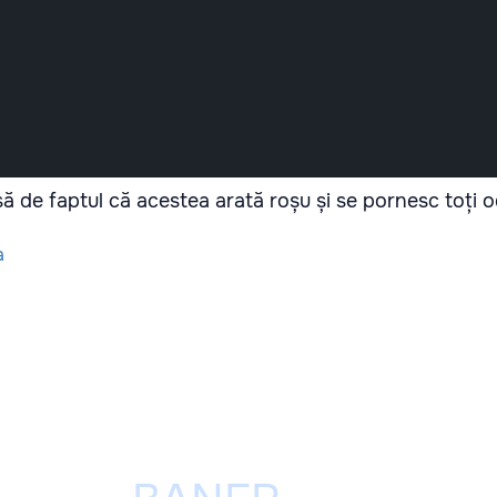
nsă de faptul că acestea arată roșu și se pornesc toți 
a