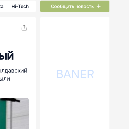
ка
Hi-Tech
Сообщить новость
ный
олдавский
были