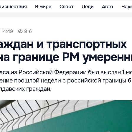
оисшествия
В мире
Спорт
Леди
Авто
Нау
 14:49
916
аждан и транспортных
на границе РМ умерен
часа из Российской Федерации был выслан 1 м
ечение прошлой недели с российской границы 
лдавских граждан.