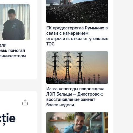
ЕК предостерегла Румынию в
связи с намерением
отстрочить отказ от угольных
ТЭС
али
вы: помогал
енничеством
Из-за непогоды повреждена
ЛЭП Бельцы — Днестровск:
восстановление займет
более недели
ție