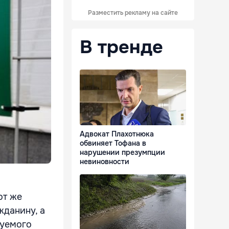
Разместить рекламу на сайте
В тренде
Адвокат Плахотнюка
обвиняет Тофана в
нарушении презумпции
невиновности
от же
жданину, а
руемого