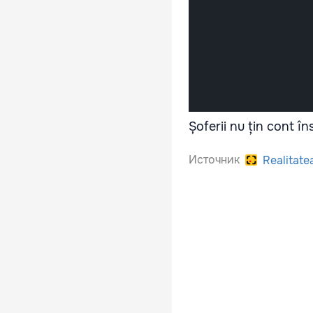
Șoferii nu țin cont î
Источник
Realitate