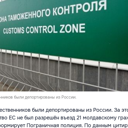
нников были депортированы из России.
ественников были депортированы из России. За эт
тво ЕС не был разрешён въезд 21 молдавскому гра
формирует Пограничная полиция. По данным цити