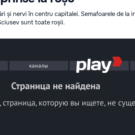
i și nervi în centru capitalei. Semafoarele de la i
Șciusev sunt toate roșii.