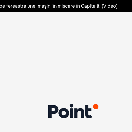
pe fereastra unei mașini în mișcare în Capitală. (Video)