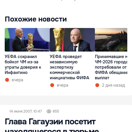
Похожие новости
УЕФА сохранил
УЕФА проведет
Принимавшие ма
бойкот ЧМ из-за
независимую
ЧМ-2026 города 
утраты доверия к
экспертизу
потребовали от
Инфантино
коммерческой
ФИФА обещанных
инициативы ФИФА
выплат
вчера
вчера
2 дня назад
14 июня 2007, 10:47
655
Глава Гагаузии посетит
находящегося в тюрьме