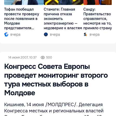
Тофан пообещал
Стамате: Главная
Санду:
провести проверку
причина отказа
Правительство
после появления в
экономить
справляется,
Молдове
электроэнергию —
несмотря на то, ч
представителя
недоверие к властям
приняло страну в
Южной Осетии
разгар кризиса
вчера
вчера
вчера
14 июня 2007, 10:37
500
Конгресс Совета Европы
проведет мониторинг второго
тура местных выборов в
Молдове
Кишинев, 14 июня /МОЛДПРЕС/. Делегация
Конгресса местных и региональных властей