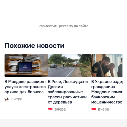
Разместить рекламу на сайте
Похожие новости
В Молдове расширят
В Рече, Ленкауцах и
В Украине задер
услуги электронного
Дрокии
гражданина
архива для бизнеса
заблокированные
Молдовы: помогал
трассы расчистили
банковским
вчера
от деревьев
мошенничеством 
Чехии
вчера
вчера