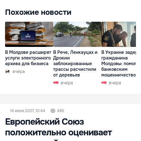
Похожие новости
В Молдове расширят
В Рече, Ленкауцах и
В Украине задер
услуги электронного
Дрокии
гражданина
архива для бизнеса
заблокированные
Молдовы: помогал
трассы расчистили
банковским
вчера
от деревьев
мошенничеством 
Чехии
вчера
вчера
14 июня 2007, 10:44
485
Европейский Союз
положительно оценивает