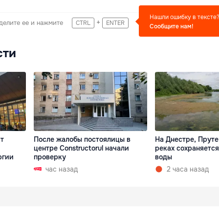
Нашли ошибку в тексте
+
делите ее и нажмите
CTRL
ENTER
Сообщите нам!
сти
т
После жалобы постоялицы в
На Днестре, Пруте
центре Constructorul начали
реках сохраняетс
ргии
проверку
воды
час назад
2 часа назад