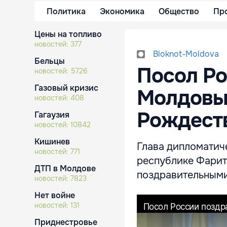
Политика
Экономика
Общество
Пр
Цены на топливо
новостей:
377
Bloknot-Moldova
Бельцы
Посол Ро
новостей:
5726
Газовый кризис
Молдовы
новостей:
408
Рождест
Гагаузия
новостей:
10842
Кишинев
Глава дипломатич
новостей:
771
республике Фарит
ДТП в Молдове
поздравительными
новостей:
7823
Нет войне
новостей:
131
Приднестровье