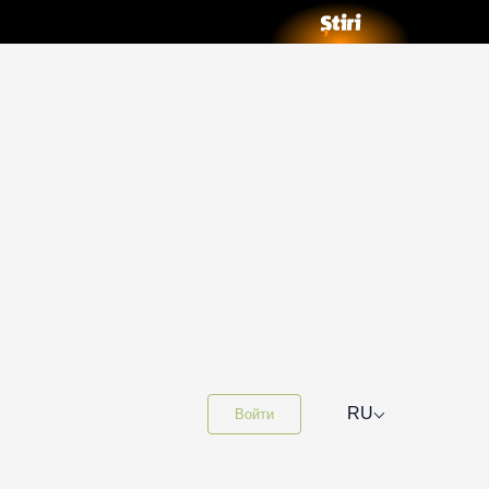
⌵
RU
Войти