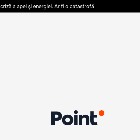
iză a apei și energiei. Ar fi o catastrofă