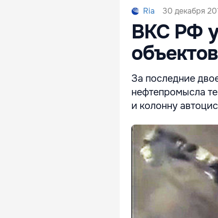
30 декабря 201
Ria
ВКС РФ у
объекто
За последние дво
нефтепромысла те
и колонну автоцис