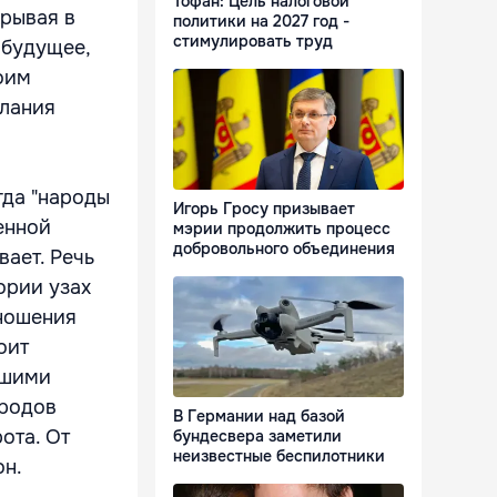
Тофан: Цель налоговой
крывая в
политики на 2027 год -
стимулировать труд
 будущее,
оим
елания
гда "народы
Игорь Гросу призывает
енной
мэрии продолжить процесс
добровольного объединения
вает. Речь
ории узах
тношения
оит
ашими
ародов
В Германии над базой
ота. От
бундесвера заметили
неизвестные беспилотники
он.