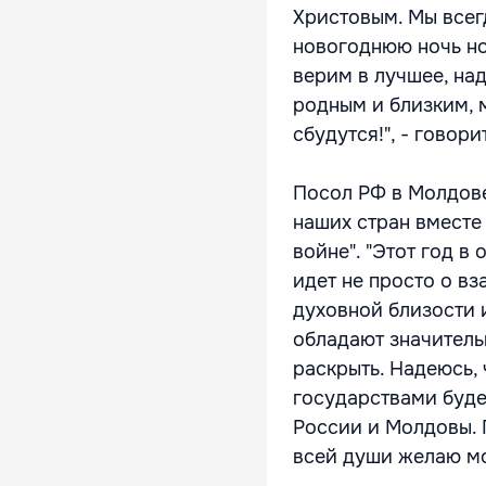
Христовым. Мы всег
новогоднюю ночь но
верим в лучшее, на
родным и близким, 
сбудутся!", - гово
Посол РФ в Молдове
наших стран вместе
войне". "Этот год в
идет не просто о вз
духовной близости 
обладают значитель
раскрыть. Надеюсь,
государствами буде
России и Молдовы. П
всей души желаю мо