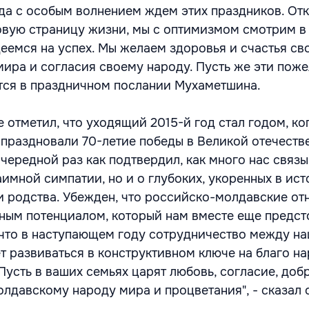
да с особым волнением ждем этих праздников. От
вую страницу жизни, мы с оптимизмом смотрим в
деемся на успех. Мы желаем здоровья и счастья св
мира и согласия своему народу. Пусть же эти пож
рится в праздничном послании Мухаметшина.
 отметил, что уходящий 2015-й год стал годом, ко
 праздновали 70-летие победы в Великой отечеств
 очередной раз как подтвердил, как много нас связы
аимной симпатии, но и о глубоких, укоренных в ист
и родства. Убежден, что российско-молдавские о
ным потенциалом, который нам вместе еще предст
 что в наступающем году сотрудничество между н
т развиваться в конструктивном ключе на благо н
усть в ваших семьях царят любовь, согласие, добр
лдавскому народу мира и процветания", - сказал 