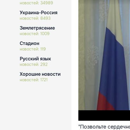
новостей:
34989
Украина-Россия
новостей:
8493
Землетрясение
новостей:
1009
Стадион
новостей:
119
Русский язык
новостей:
292
Хорошие новости
новостей:
1721
"Позвольте сердечн