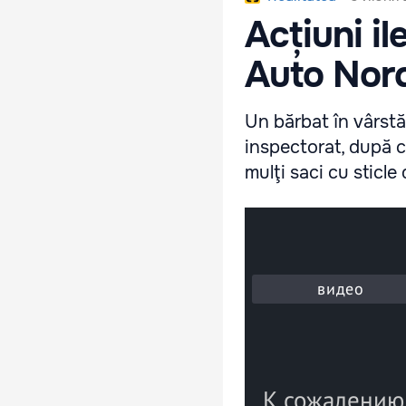
Acțiuni i
Auto Nor
Un bărbat în vârstă 
inspectorat, după c
mulţi saci cu sticle 