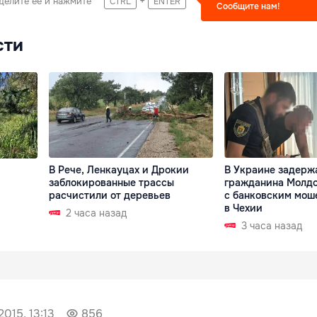
+
делите ее и нажмите
CTRL
ENTER
Сообщите нам!
сти
В Рече, Ленкауцах и Дрокии
В Украине задерж
заблокированные трассы
гражданина Молдо
расчистили от деревьев
с банковским мош
в Чехии
2 часа назад
3 часа назад
2015, 13:13
856