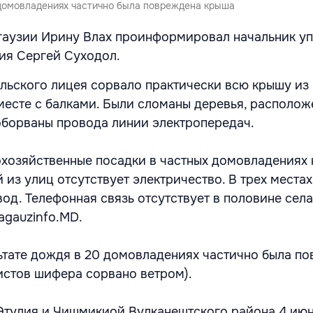
 домовладениях частично была повреждена крыша
гаузии Ирину Влах проинформировал начальник у
ия Сергей Суходол.
сельского лицея сорвало практически всю крышу из
есте с балками. Были сломаны деревья, располож
оборваны провода линии электропередач.
хозяйственные посадки в частных домовладениях 
 из улиц отсутствует электричество. В трех местах
од. Телефонная связь отсутствует в половине села
agauzinfo.MD.
льтате дождя в 20 домовладениях частично была п
листов шифера сорвано ветром).
Этулия и Чишмикиой Вулканештского района 4 ию