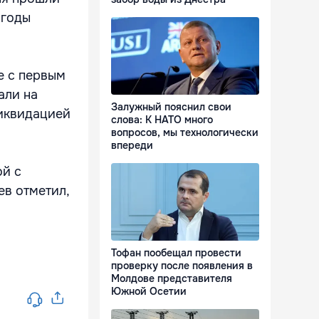
огоды
е с первым
али на
Залужный пояснил свои
ликвидацией
слова: К НАТО много
вопросов, мы технологически
впереди
ой с
ев отметил,
Тофан пообещал провести
проверку после появления в
.
Молдове представителя
Южной Осетии