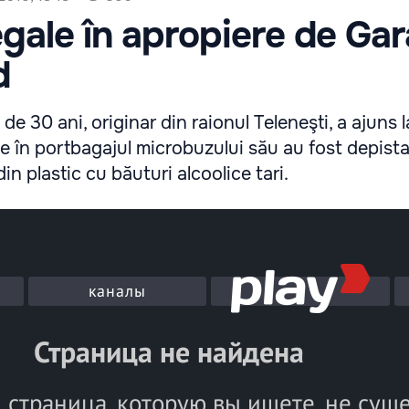
legale în apropiere de Gar
d
de 30 ani, originar din raionul Teleneşti, a ajuns l
e în portbagajul microbuzului său au fost depista
din plastic cu băuturi alcoolice tari.