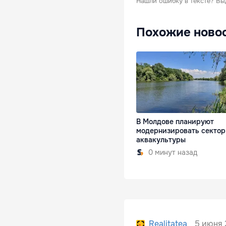
Нашли ошибку в тексте?
Вы
Похожие ново
В Молдове планируют
модернизировать сектор
аквакультуры
0 минут назад
5 июня 
Realitatea