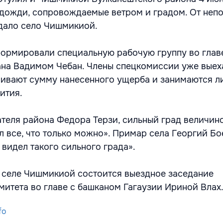
дожди, сопровождаемые ветром и градом. От неп
дало село Чишмикиой.
ормировали специальную рабочую группу во глав
на Вадимом Чебан. Члены спецкомиссии уже выех
ливают сумму нанесенного ущерба и занимаются 
ития.
теля района Федора Терзи, сильный град величин
л все, что только можно». Примар села Георгий Бо
 видел такого сильного града».
 в селе Чишмикиой состоится выездное заседание
митета во главе с башканом Гагаузии Ириной Влах
fo