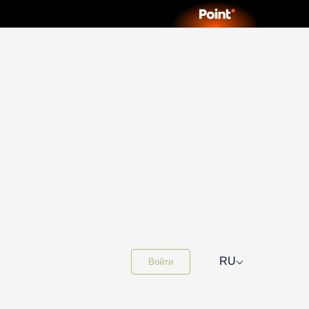
⌵
RU
Войти