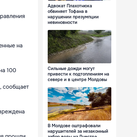
Адвокат Плахотнюка
обвиняет Тофана в
правления
нарушении презумпции
невиновности
енные на
Сильные дожди могут
на 100
привести к подтоплениям на
севере и в центре Молдовы
, сообщает
овреждена
В Молдове оштрафовали
нарушителей за незаконный
ня прошли
забор воды из Днестра