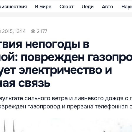
оисшествия
В мире
Спорт
Леди
Авто
Нау
 2015, 13:14
2 177
вия непогоды в
й: поврежден газопро
ует электричество и
ая связь
ультате сильного ветра и ливневого дождя с 
оврежден газопровод и прервана телефонная с