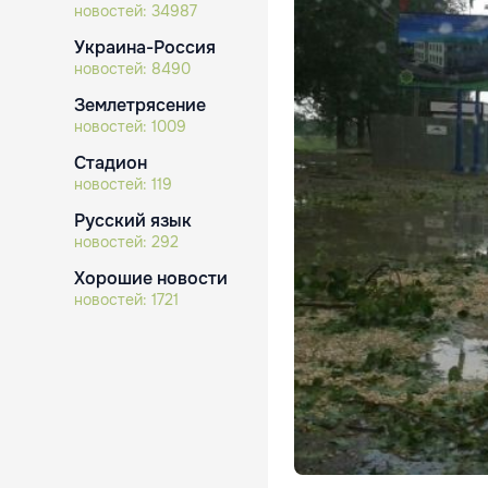
новостей:
34987
Украина-Россия
новостей:
8490
Землетрясение
новостей:
1009
Стадион
новостей:
119
Русский язык
новостей:
292
Хорошие новости
новостей:
1721