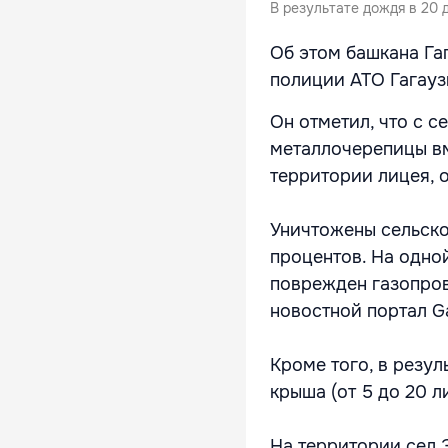
В результате дождя в 20
Об этом башкана Га
полиции АТО Гагауз
Он отметил, что с 
металлочерепицы вм
территории лицея, 
Уничтожены сельско
процентов. На одной
поврежден газопров
новостной портал G
Кроме того, в резу
крыша (от 5 до 20 
На территории сел 