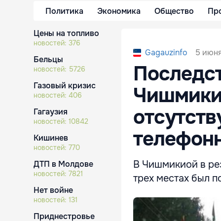
Политика
Экономика
Общество
Пр
Цены на топливо
новостей:
376
5 июня
Gagauzinfo
Бельцы
Последст
новостей:
5726
Газовый кризис
Чишмикио
новостей:
406
отсутств
Гагаузия
новостей:
10842
телефонн
Кишинев
новостей:
770
В Чишмикиой в рез
ДТП в Молдове
новостей:
7821
трех местах был п
Нет войне
новостей:
131
Приднестровье