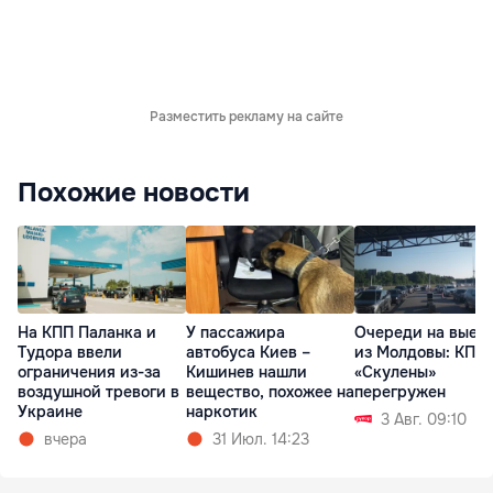
Разместить рекламу на сайте
Похожие новости
На КПП Паланка и
У пассажира
Очереди на выез
Тудора ввели
автобуса Киев –
из Молдовы: КПП
ограничения из-за
Кишинев нашли
«Скулены»
воздушной тревоги в
вещество, похожее на
перегружен
Украине
наркотик
3 Авг. 09:10
вчера
31 Июл. 14:23