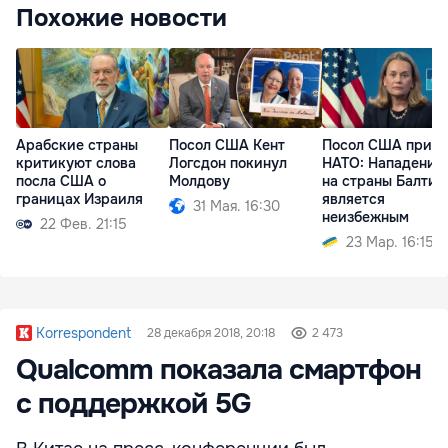
Похожие новости
Арабские страны
Посол США Кент
Посол США при
критикуют слова
Логсдон покинул
НАТО: Нападение
посла США о
Молдову
на страны Балтии
границах Израиля
является
31 Мая. 16:30
неизбежным
22 Фев. 21:15
23 Мар. 16:15
Korrespondent
28 декабря 2018, 20:18
2 473
Qualcomm показала смартфон
с поддержкой 5G