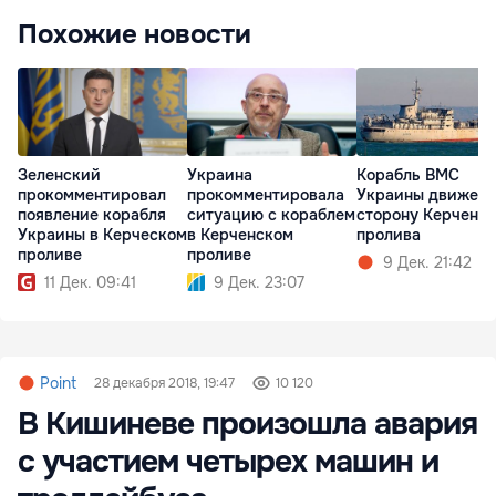
Похожие новости
Зеленский
Украина
Корабль ВМС
прокомментировал
прокомментировала
Украины движетс
появление корабля
ситуацию с кораблем
сторону Керченск
Украины в Керческом
в Керченском
пролива
проливе
проливе
9 Дек. 21:42
11 Дек. 09:41
9 Дек. 23:07
Point
28 декабря 2018, 19:47
10 120
В Кишиневе произошла авария
с участием четырех машин и