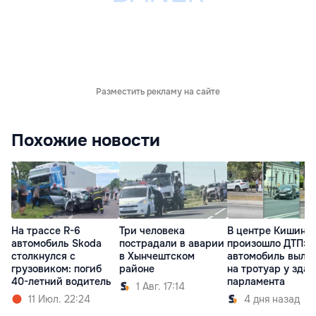
Разместить рекламу на сайте
Похожие новости
На трассе R-6
Три человека
В центре Кишине
автомобиль Skoda
пострадали в аварии
произошло ДТП:
столкнулся с
в Хынчештском
автомобиль выле
грузовиком: погиб
районе
на тротуар у зда
40-летний водитель
парламента
1 Авг. 17:14
11 Июл. 22:24
4 дня назад