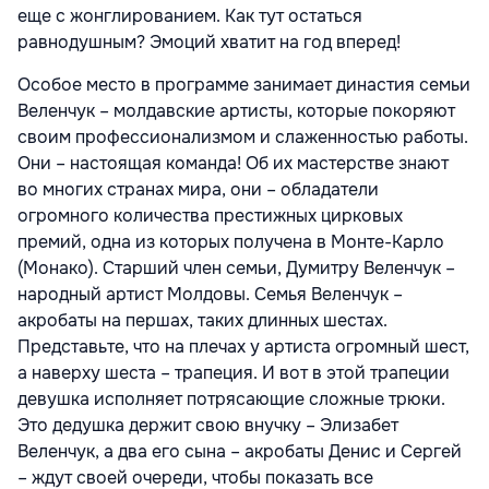
еще с жонглированием. Как тут остаться
равнодушным? Эмоций хватит на год вперед!
Особое место в программе занимает династия семьи
Веленчук – молдавские артисты, которые покоряют
своим профессионализмом и слаженностью работы.
Они – настоящая команда! Об их мастерстве знают
во многих странах мира, они – обладатели
огромного количества престижных цирковых
премий, одна из которых получена в Монте-Карло
(Монако). Старший член семьи, Думитру Веленчук –
народный артист Молдовы. Семья Веленчук –
акробаты на першах, таких длинных шестах.
Представьте, что на плечах у артиста огромный шест,
а наверху шеста – трапеция. И вот в этой трапеции
девушка исполняет потрясающие сложные трюки.
Это дедушка держит свою внучку – Элизабет
Веленчук, а два его сына – акробаты Денис и Сергей
– ждут своей очереди, чтобы показать все