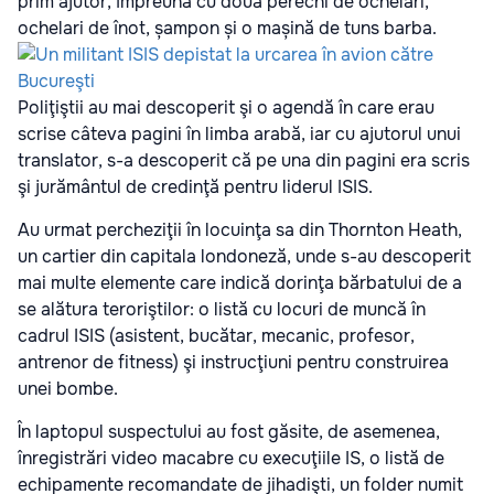
prim ajutor, împreună cu două perechi de ochelari,
ochelari de înot, șampon și o mașină de tuns barba.
Poliţiştii au mai descoperit şi o agendă în care erau
scrise câteva pagini în limba arabă, iar cu ajutorul unui
translator, s-a descoperit că pe una din pagini era scris
şi jurământul de credinţă pentru liderul ISIS.
Au urmat percheziţii în locuinţa sa din Thornton Heath,
un cartier din capitala londoneză, unde s-au descoperit
mai multe elemente care indică dorinţa bărbatului de a
se alătura teroriştilor: o listă cu locuri de muncă în
cadrul ISIS (asistent, bucătar, mecanic, profesor,
antrenor de fitness) şi instrucţiuni pentru construirea
unei bombe.
În laptopul suspectului au fost găsite, de asemenea,
înregistrări video macabre cu execuţiile IS, o listă de
echipamente recomandate de jihadişti, un folder numit