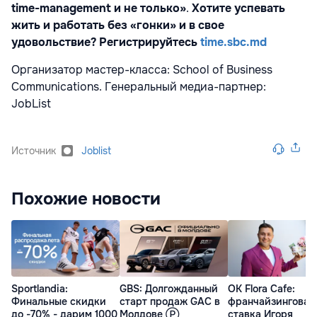
time
-
management
и не только»
.
Хотите успевать
жить и работать без «гонки» и в свое
удовольствие? Регистрируйтесь
time.sbc.md
Организатор мастер-класса: School of Business
Communications. Генеральный медиа-партнер:
JobList
Источник
Joblist
Похожие новости
Sportlandia:
GBS: Долгожданный
OK Flora Cafe:
Финальные скидки
старт продаж GAC в
франчайзинговая
до -70% - дарим 1000
Молдове Ⓟ
ставка Игоря