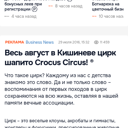
бонусных леев при
Ботнарюка на
8 часов назад
регистрации Ⓟ
цветочный бизне
4 часа назад
10 часов назад
Business News
29 июля 2016, 15:32
11 459
Весь август в Кишиневе цирк
шапито Crocus Circus! ®
Что такое цирк? Каждому из нас с детства
знакомо это слово. Да и не только слово –
воспоминания от первых походов в цирк
сохраняются на всю жизнь, оставляя в нашей
памяти вечные ассоциации.
Цирк – это веселые клоуны, акробаты и гимнасты,
жонглеры и фокусники, дрессированные животные