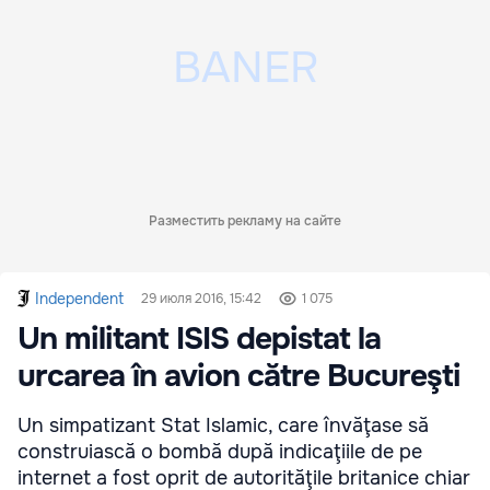
Разместить рекламу на сайте
Independent
29 июля 2016, 15:42
1 075
Un militant ISIS depistat la
urcarea în avion către Bucureşti
Un simpatizant Stat Islamic, care învăţase să
construiască o bombă după indicaţiile de pe
internet a fost oprit de autorităţile britanice chiar