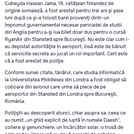
Cubeyda Hassan Jama, 19, cetăţean finlandez de
origine somaleză, a fost arestat pentru trei ani şi şase
luni după ce şi-a folosit banii proveniţi dintr-un
împrumut guvernamental necesar perioadei de studii
din Anglia pentru a-şi lua bilet doar dus pentru o cursă
RyanAir din Stansted spre Bucureşti. Nu este clar cum l-
au depistat autorităţile în aeroport, însă este de bănuit
că serviciile secrete au jucat un rol important. Cert este
că a fost arestat de poliţie.
Conform sursei citate, tânărul, care studia Informatică
la Universitatea Middlesex din Londra a fost obligat să
coboare din avionul care urma să plece de pe
aeroportul din Stansted din Londra spre Bucureşti,
România.
Poliţiştii au descoperit atunci, chiar asupra sa, ceea ce
au numit „un ghid explicit de luptă în numele Daesh”,
cotiere şi genunchiere, un încărcător solar, o trusă de