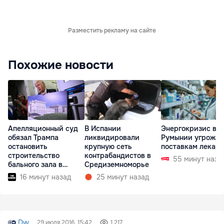
Разместить рекламу на сайте
Похожие новости
Апелляционный суд
В Испании
Энергокризис в
обязал Трампа
ликвидировали
Румынии угрожае
остановить
крупную сеть
поставкам лекарс
строительство
контрабандистов в
55 минут наза
бального зала в
Средиземноморье
Белом доме
16 минут назад
25 минут назад
Dw
29 июля 2016, 15:42
1 217