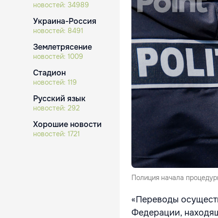
новостей:
34989
Украина-Россия
новостей:
8491
Землетрясение
новостей:
1009
Стадион
новостей:
119
Русский язык
новостей:
292
Хорошие новости
новостей:
1721
Полиция начала процедур
«Переводы осуществ
Федерации, находя