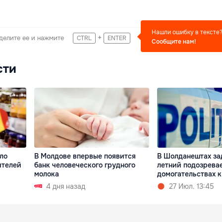
Нашли ошибку в тексте
+
делите ее и нажмите
CTRL
ENTER
Сообщите нам!
сти
ло
В Молдове впервые появится
В Шолданештах за
ителей
банк человеческого грудного
летний подозрева
молока
домогательствах 
4 дня назад
27 Июл. 13:45