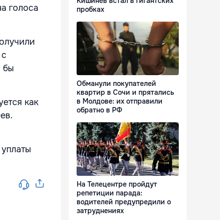
Кишинёв встал в гигантских
на голоса
пробках
получили
 с
 бы
Обманули покупателей
квартир в Сочи и прятались
уется как
в Молдове: их отправили
обратно в РФ
ев.
 уплаты
На Телецентре пройдут
репетиции парада:
водителей предупредили о
затруднениях