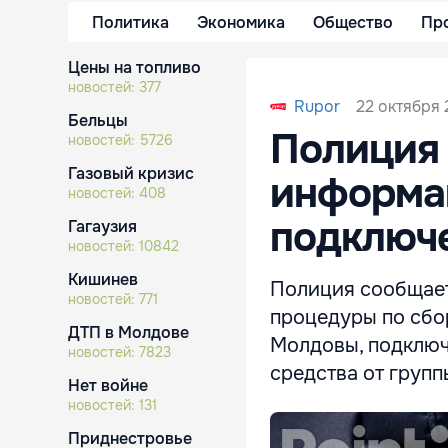
Политика
Экономика
Общество
Пр
Цены на топливо
новостей:
377
22 октября 
Rupor
Бельцы
Полиция 
новостей:
5726
Газовый кризис
информац
новостей:
408
подключе
Гагаузия
новостей:
10842
Кишинев
Полиция сообщает
новостей:
771
процедуры по сбо
ДТП в Молдове
Молдовы, подключ
новостей:
7823
средства от групп
Нет войне
новостей:
131
Приднестровье