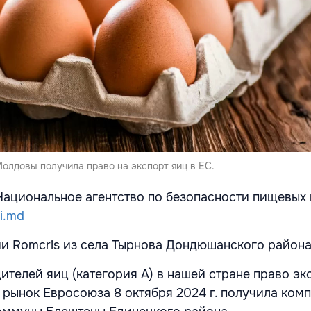
олдовы получила право на экспорт яиц в ЕС.
ациональное агентство по безопасности пищевых
i.md
ии Romcris из села Тырнова Дондюшанского район
ителей яиц (категория А) в нашей стране право эк
рынок Евросоюза 8 октября 2024 г. получила компа