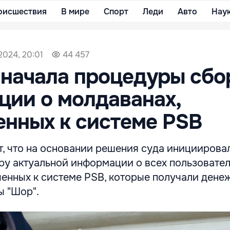
оисшествия
В мире
Спорт
Леди
Авто
Нау
2024, 20:01
44 457
начала процедуры сбо
ии о молдаванах,
нных к системе PSB
, что на основании решения суда инициирова
ру актуальной информации о всех пользовател
енных к системе PSB, которые получали дене
ы "Шор".