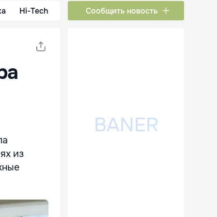
ка
Hi-Tech
Сообщить новость
ра
ла
ях из
жные