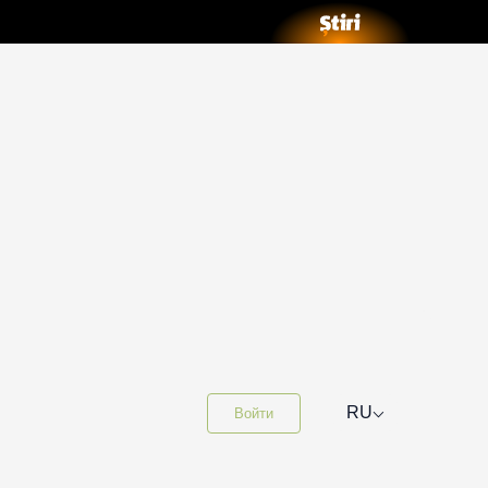
⌵
RU
Войти