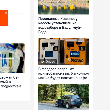
?
Переданные Кишиневу
насосы установили на
водозаборе в Вадул-луй-
Водэ
Опрос
В Молдове разрешат
криптобанкоматы, биткоином
держан 69-
можно будет платить в кафе
емый в
к подросткам