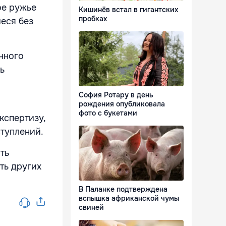
ое ружье
Кишинёв встал в гигантских
пробках
еся без
нного
ь
София Ротару в день
рождения опубликовала
фото с букетами
кспертизу,
ступлений.
ть
ть других
В Паланке подтверждена
вспышка африканской чумы
свиней