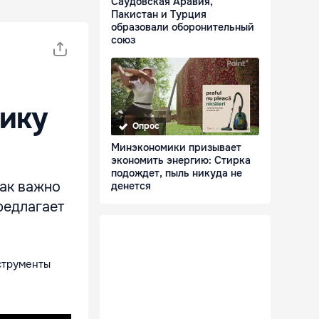
Саудовская Аравия,
Пакистан и Турция
образовали оборонительный
союз
нику
Опрос
Минэкономики призывает
экономить энергию: Стирка
подождет, пыль никуда не
как важно
денется
редлагает
струменты