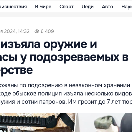
оисшествия
В мире
Спорт
Леди
Авто
Нау
ря 2024, 14:32
6 409
изъяла оружие и
сы у подозреваемых в
рстве
ржаны по подозрению в незаконном хранении
ходе обысков полиция изъяла несколько видов
ужия и сотни патронов. Им грозит до 7 лет тю