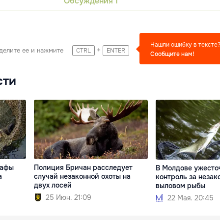
Обсуждения
1
Нашли ошибку в тексте
+
делите ее и нажмите
CTRL
ENTER
Сообщите нам!
сти
рафы
Полиция Бричан расследует
В Молдове ужесто
а
случай незаконной охоты на
контроль за неза
двух лосей
выловом рыбы
25 Июн. 21:09
22 Мая. 20:45