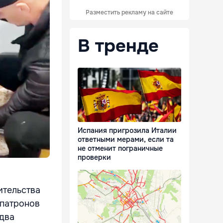
Разместить рекламу на сайте
В тренде
Испания пригрозила Италии
ответными мерами, если та
не отменит пограничные
проверки
ительства
 патронов
 два