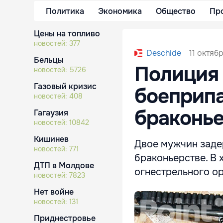
Политика
Экономика
Общество
Пр
Цены на топливо
новостей:
377
11 октяб
Deschide
Бельцы
Полиция 
новостей:
5726
Газовый кризис
боеприпа
новостей:
408
браконье
Гагаузия
новостей:
10842
Кишинев
Двое мужчин заде
новостей:
771
браконьерстве. В 
ДТП в Молдове
огнестрельного ор
новостей:
7823
Нет войне
новостей:
131
Приднестровье