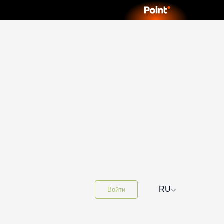
⌵
RU
Войти