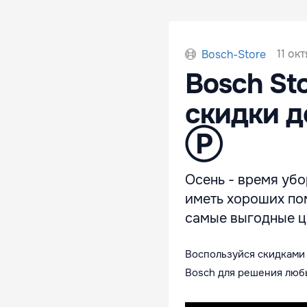
11 ок
Bosch-Store
Bosch St
cкидки д
Ⓟ
Осень - время убор
иметь хороших пом
самые выгодные ц
Воспользуйся скидками 
Bosch для решения любы